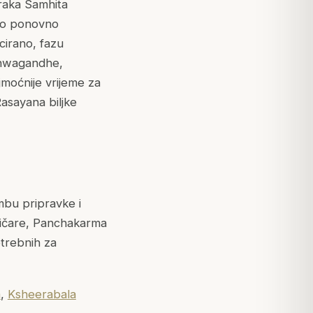
raka Samhita
eno ponovno
cirano, fazu
shwagandhe,
jmoćnije vrijeme za
Rasayana biljke
mbu pripravke i
ktičare, Panchakarma
otrebnih za
m
,
Ksheerabala