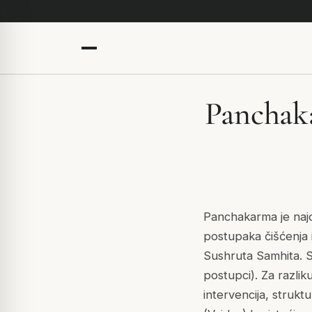
Panchaka
Panchakarma je najop
postupaka čišćenja 
Sushruta Samhita. S
postupci). Za razli
intervencija, struk