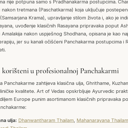
ma nije potpuna samo s Pradhanakarma postupcima. Cha
zu nakon tretmana (Paschatkarma) koja uključuje postep
amsarjana Krama), upravljanje stilom života i, ako je indi
ayana, uvođenje klasičnih Rasayana pripravaka poput A
 i Amalakija nakon uspješnog Shodhana, opisana je kao na
erapiju, jer su kanali očišćeni Panchakarma postupcima i 
ti.
i korišteni u profesionalnoj Panchakarmi
a Panchakarme zahtijeva klasična ulja, Ghrithame, Kuzha
iničke kvalitete. Art of Vedas opskrbljuje Ayurvedic pra
 diljem Europe punim asortimanom klasičnih pripravaka p
Panchakarme:
a ulja:
Dhanwantharam Thailam
,
Mahanarayana Thaila