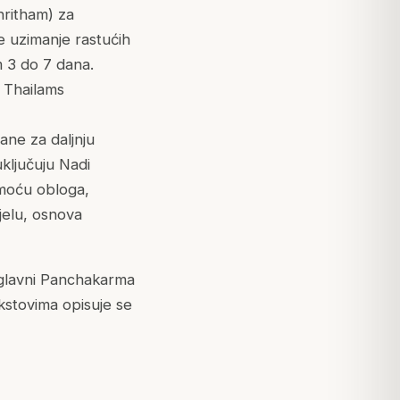
hritham) za
e uzimanje rastućih
m 3 do 7 dana.
m Thailams
ane za daljnju
ključuju Nadi
omoću obloga,
ijelu, osnova
glavni Panchakarma
stovima opisuje se