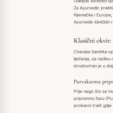
(Vaidya) koristeći s
Za Ayurvedic prakti
Njemačke i Europe, 
Ayurvedic kliničkih 
Klasični okvir
Charaka Samhita op
liječenja, za razlik
strukturiran je u dvi
Purvakarma: prip
Prije nego što se mo
pripremnu fazu (Purv
probavni trakt gdje