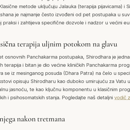
Klasične metode uključuju Jalauka (terapija pijavicama) i 
kshana je najmanje često izvođeni od pet postupaka u su
j praksi i zahtijeva specifične dozvole i nadzor u većini e
asična terapija uljnim potokom na glavu
pet osnovnih Panchakarma postupaka, Shirodhara je jedna 
h terapija i bitan je dio većine kliničkih Panchakarma prog
ijeva se iz mesinganog posuda (Dhara Patra) na čelo u spec
ekstovi opisuju Shirodharu kao duboko umirujuću za Vatu u
talnu jasnoću, te kao ključnu komponentu u klasičnim prog
ih i psihosomatskih stanja. Pogledajte naš detaljni
vodič 
 njega nakon tretmana