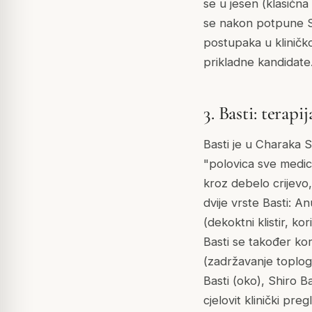
se u jesen (klasična
se nakon potpune S
postupaka u kliničko
prikladne kandidate
3. Basti: terapi
Basti je u Charaka 
"polovica sve medici
kroz debelo crijevo,
dvije vrste Basti: An
(dekoktni klistir, k
Basti se također kor
(zadržavanje toplog
Basti (oko), Shiro B
cjelovit klinički preg