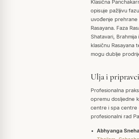
Klasična Panchakar
opisuje pažljivu fa
uvođenje prehrane (S
Rasayana. Faza Ras
Shatavari, Brahmija
klasičnu Rasayana t
mogu dublje prodrije
Ulja i pripravc
Profesionalna praks
opremu dosljedne kl
centre i spa centre
profesionalni rad 
Abhyanga Snehan