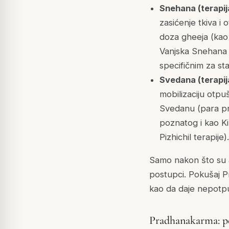
Snehana (terapij
zasićenje tkiva i
doza gheeja (kao 
Vanjska Snehana j
specifičnim za sta
Svedana (terapija
mobilizaciju otp
Svedanu (para pri
poznatog i kao Kiz
Pizhichil terapije).
Samo nakon što su 
postupci. Pokušaj 
kao da daje nepotpu
Pradhanakarma: pe