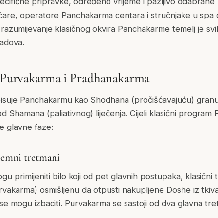
pecifične pripravke, određeno vrijeme i pažljivo odabrane
čare, operatore Panchakarma centara i stručnjake u spa 
razumijevanje klasičnog okvira Panchakarme temelj je svi
radova.
: Purvakarma i Pradhanakarma
isuje Panchakarmu kao Shodhana (pročišćavajuću) gran
u od Shamana (paliativnog) liječenja. Cijeli klasični progr
je glavne faze:
remni tretmani
gu primijeniti bilo koji od pet glavnih postupaka, klasični t
akarma) osmišljenu da otpusti nakupljene Doshe iz tkiva i
 se mogu izbaciti. Purvakarma se sastoji od dva glavna tr