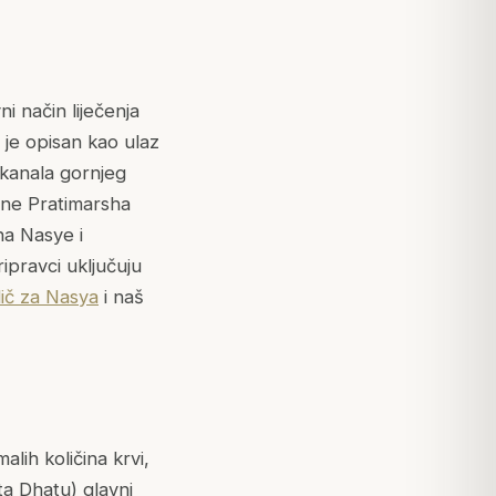
i način liječenja
s je opisan kao ulaz
 kanala gornjeg
evne Pratimarsha
ha Nasye i
ipravci uključuju
ič za Nasya
i naš
lih količina krvi,
ta Dhatu) glavni