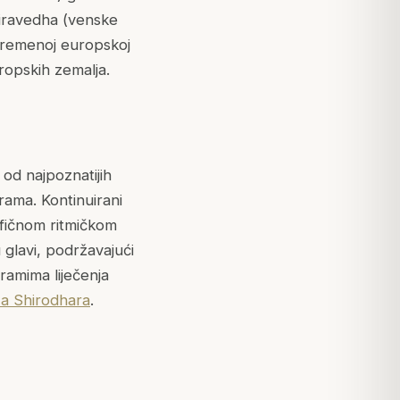
Siravedha (venske
vremenoj europskoj
uropskih zemalja.
od najpoznatijih
rama. Kontinuirani
ifičnom ritmičkom
 glavi, podržavajući
ramima liječenja
za Shirodhara
.