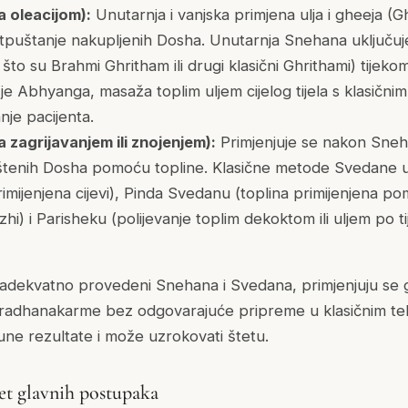
a oleacijom):
Unutarnja i vanjska primjena ulja i gheeja (G
 otpuštanje nakupljenih Dosha. Unutarnja Snehana uključuj
što su Brahmi Ghritham ili drugi klasični Ghrithami) tijeko
e Abhyanga, masaža toplim uljem cijelog tijela s klasični
nje pacijenta.
 zagrijavanjem ili znojenjem):
Primjenjuje se nakon Sneh
uštenih Dosha pomoću topline. Klasične metode Svedane u
mijenjena cijevi), Pinda Svedanu (toplina primijenjena p
hi) i Parisheku (polijevanje toplim dekoktom ili uljem po t
adekvatno provedeni Snehana i Svedana, primjenjuju se 
Pradhanakarme bez odgovarajuće pripreme u klasičnim tek
ne rezultate i može uzrokovati štetu.
t glavnih postupaka