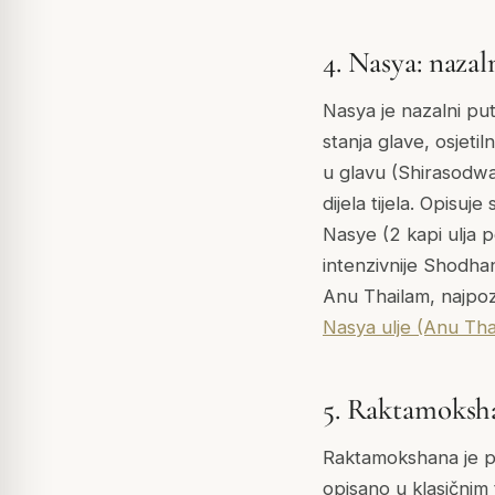
4. Nasya: nazal
Nasya je nazalni put
stanja glave, osjeti
u glavu (Shirasodwa
dijela tijela. Opisu
Nasye (2 kapi ulja 
intenzivnije Shodhan
Anu Thailam, najpozn
Nasya ulje (Anu Tha
5. Raktamoksha
Raktamokshana je pet
opisano u klasičnim 