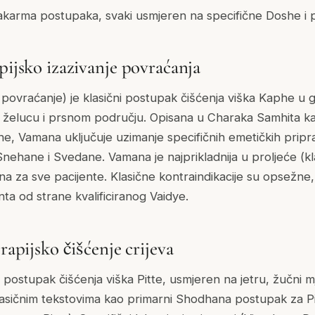
akarma postupaka, svaki usmjeren na specifične Doshe i p
pijsko izazivanje povraćanja
povraćanje) je klasični postupak čišćenja viška Kaphe u gor
 želucu i prsnom području. Opisana u Charaka Samhita ka
, Vamana uključuje uzimanje specifičnih emetičkih prip
Snehane i Svedane. Vamana je najprikladnija u proljeće (k
dna za sve pacijente. Klasične kontraindikacije su opsežne
enta od strane kvalificiranog Vaidye.
erapijsko čišćenje crijeva
i postupak čišćenja viška Pitte, usmjeren na jetru, žučni m
klasičnim tekstovima kao primarni Shodhana postupak za Pi