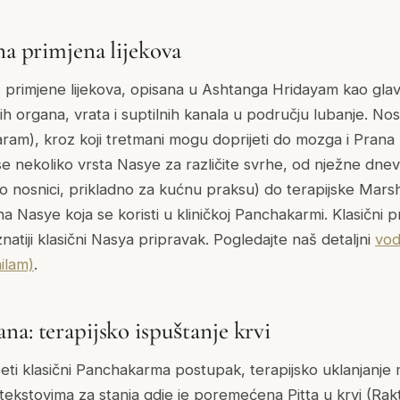
na primjena lijekova
 primjene lijekova, opisana u Ashtanga Hridayam kao glavn
lnih organa, vrata i suptilnih kanala u području lubanje. No
ram), kroz koji tretmani mogu doprijeti do mozga i Prana
je se nekoliko vrsta Nasye za različite svrhe, od nježne dn
po nosnici, prikladno za kućnu praksu) do terapijske Mars
a Nasye koja se koristi u kliničkoj Panchakarmi. Klasični pr
atiji klasični Nasya pripravak. Pogledajte naš detaljni
vod
ilam)
.
na: terapijsko ispuštanje krvi
i klasični Panchakarma postupak, terapijsko uklanjanje ma
tekstovima za stanja gdje je poremećena Pitta u krvi (Rak