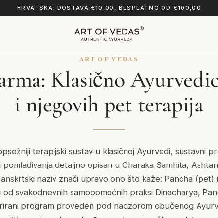
HRVATSKA: DOSTAVA €10,00, BESPLATNO OD €100,00
ART OF VEDAS
rma: Klasično Ayurvedic
i njegovih pet terapija
sežniji terapijski sustav u klasičnoj Ayurvedi, sustavni 
i pomlađivanja detaljno opisan u Charaka Samhita, Ashta
anskrtski naziv znači upravo ono što kaže: Pancha (pet) i 
ku od svakodnevnih samopomoćnih praksi Dinacharya, Panc
turirani program proveden pod nadzorom obučenog Ayurve