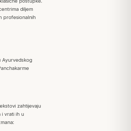
 klasične postupke.
centrima diljem
h profesionalnih
u Ayurvedskog
am Panchakarme
ekstovi zahtijevaju
 vrati ih u
etmana: