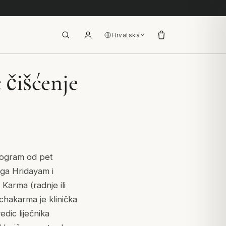
Hrvatska
 čišćenje
program od pet
nga Hridayam i
Karma (radnje ili
hakarma je klinička
dic liječnika