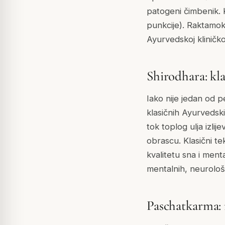
patogeni čimbenik. 
punkcije). Raktamo
Ayurvedskoj kliničko
Shirodhara: kl
Iako nije jedan od 
klasičnih Ayurvedski
tok toplog ulja izl
obrascu. Klasični t
kvalitetu sna i men
mentalnih, neurološk
Paschatkarma: