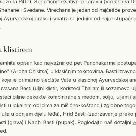
 sezona Pitte). Specifični laksativni pripravci (Virechana D
nehane i Svedane. Virechana je jedan od najčešće pro
j Ayurvedskoj praksi i smatra se jednim od najpristupačnij
.
ja klistirom
Samhita opisan kao najvažniji od pet Panchakarma postup
ne" (Ardha Chikitsa) u klasičnim tekstovima. Basti izravno
 koje je primarno sjedište Vate u klasičnoj Ayurvedskoj ana
uvasana Basti (uljni klistir, koristeći Thailam ili sezamovo ul
oristeći biljne dekokte kombinirane s medom, solju, uljem i 
isti u lokalnim oblicima za mišićno-koštane i zglobne tegob
 ulja u donjem dijelu leđa), Hrid Basti (zadržavanje preko
asti (glava) i Nabhi Basti (pupak). Pogledajte naš detaljni
v
led.