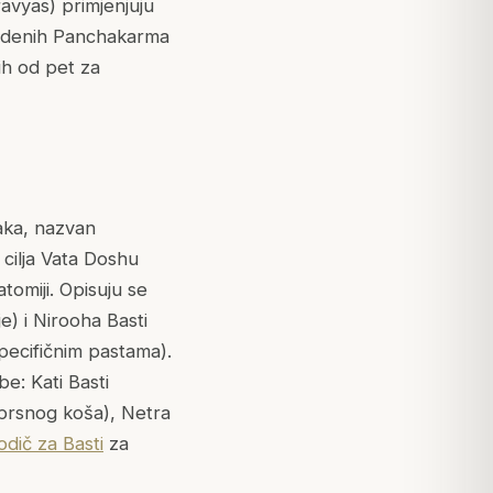
ravyas) primjenjuju
vedenih Panchakarma
ih od pet za
aka, nazvan
 cilja Vata Doshu
tomiji. Opisuju se
je) i Nirooha Basti
specifičnim pastama).
e: Kati Basti
 prsnog koša), Netra
odič za Basti
za