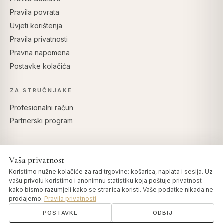
Pravila povrata
Uvjeti korištenja
Pravila privatnosti
Pravna napomena
Postavke kolačića
ZA STRUČNJAKE
Profesionalni račun
Partnerski program
Vaša privatnost
SIGURNO PLAĆANJE
Koristimo nužne kolačiće za rad trgovine: košarica, naplata i sesija. Uz
vašu privolu koristimo i anonimnu statistiku koja poštuje privatnost
kako bismo razumjeli kako se stranica koristi. Vaše podatke nikada ne
prodajemo.
Pravila privatnosti
POSTAVKE
ODBIJ
© 2026 Art of Vedas · Authentic Ayurveda d.o.o.