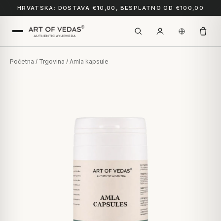
HRVATSKA: DOSTAVA €10,00, BESPLATNO OD €100,00
Početna
/
Trgovina
/ Amla kapsule