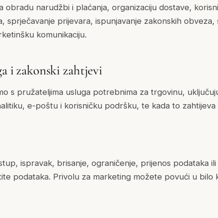
a obradu narudžbi i plaćanja, organizaciju dostave, koris
a, sprječavanje prijevara, ispunjavanje zakonskih obveza, 
rketinšku komunikaciju.
ga i zakonski zahtjevi
mo s pružateljima usluga potrebnima za trgovinu, uključuju
alitiku, e-poštu i korisničku podršku, te kada to zahtijeva
stup, ispravak, brisanje, ograničenje, prijenos podataka i
te podataka. Privolu za marketing možete povući u bilo 