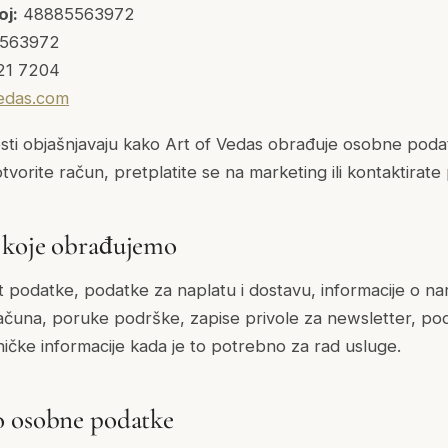
oj:
48885563972
563972
21 7204
edas.com
osti objašnjavaju kako Art of Vedas obrađuje osobne poda
otvorite račun, pretplatite se na marketing ili kontaktirat
 koje obrađujemo
podatke, podatke za naplatu i dostavu, informacije o nar
ačuna, poruke podrške, zapise privole za newsletter, po
hničke informacije kada je to potrebno za rad usluge.
o osobne podatke