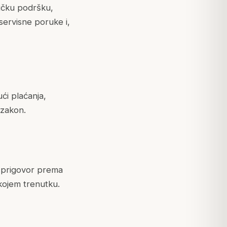
ničku podršku,
servisne poruke i,
ći plaćanja,
 zakon.
li prigovor prema
kojem trenutku.