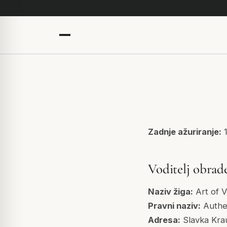
Zadnje ažuriranje:
1
Voditelj obrad
Naziv žiga:
Art of 
Pravni naziv:
Authen
Adresa:
Slavka Krau