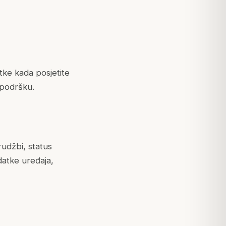
tke kada posjetite
e podršku.
udžbi, status
datke uređaja,