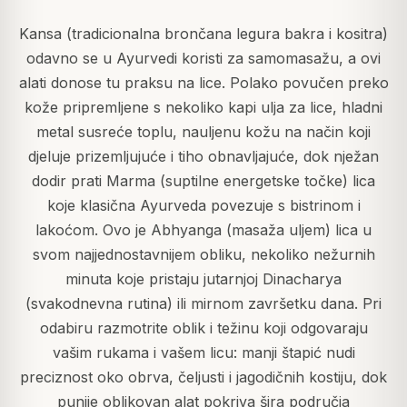
Kansa (tradicionalna brončana legura bakra i kositra)
odavno se u Ayurvedi koristi za samomasažu, a ovi
alati donose tu praksu na lice. Polako povučen preko
kože pripremljene s nekoliko kapi ulja za lice, hladni
metal susreće toplu, nauljenu kožu na način koji
djeluje prizemljujuće i tiho obnavljajuće, dok nježan
dodir prati Marma (suptilne energetske točke) lica
koje klasična Ayurveda povezuje s bistrinom i
lakoćom. Ovo je Abhyanga (masaža uljem) lica u
svom najjednostavnijem obliku, nekoliko nežurnih
minuta koje pristaju jutarnjoj Dinacharya
(svakodnevna rutina) ili mirnom završetku dana. Pri
odabiru razmotrite oblik i težinu koji odgovaraju
vašim rukama i vašem licu: manji štapić nudi
preciznost oko obrva, čeljusti i jagodičnih kostiju, dok
punije oblikovan alat pokriva šira područja