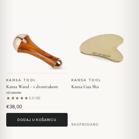
KANSA TOOL
KANSA TOOL
Kansa Wand - s dvostrukom
Kansa Gua Sha
stranom
★★★★★
5.0 (9)
Na temelju 9 recenzija
€38,00
DODAJ U KOŠARICU
RASPRODANO