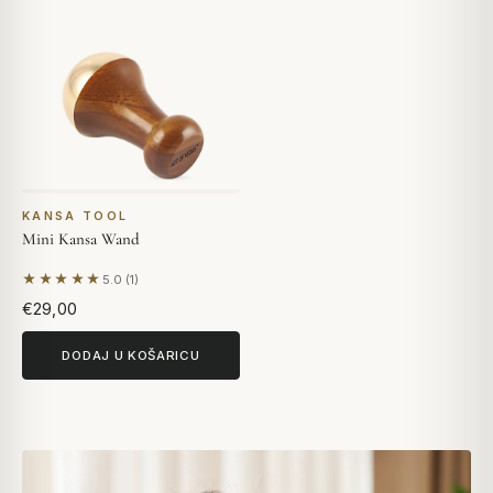
KANSA TOOL
Mini Kansa Wand
★★★★★
5.0 (1)
Na temelju 1 recenzije
€29,00
DODAJ U KOŠARICU