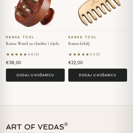
KANSA TOOL
KANSA TOOL
Kansa Wand za vlasište i tijelo
Kansa češalj
★★★★★
★★★★★
4.8 (4)
5.0 (1)
Na temelju 4 recenzija
Na temelju 1 recenzije
€38,00
€22,00
DODAJ U KOŠARICU
DODAJ U KOŠARICU