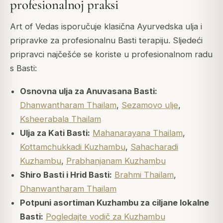
profesionalnoj praksi
Art of Vedas isporučuje klasična Ayurvedska ulja i
pripravke za profesionalnu Basti terapiju. Sljedeći
pripravci najčešće se koriste u profesionalnom radu
s Basti:
Osnovna ulja za Anuvasana Basti:
Dhanwantharam Thailam
,
Sezamovo ulje
,
Ksheerabala Thailam
Ulja za Kati Basti:
Mahanarayana Thailam
,
Kottamchukkadi Kuzhambu
,
Sahacharadi
Kuzhambu
,
Prabhanjanam Kuzhambu
Shiro Basti i Hrid Basti:
Brahmi Thailam
,
Dhanwantharam Thailam
Potpuni asortiman Kuzhambu za ciljane lokalne
Basti:
Pogledajte vodič za Kuzhambu