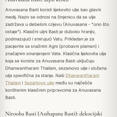
Anuvasana Basti koristi lijekovito ulje kao glavni
medij. Naziv se odnosi na činjenicu da se ulje
zadržava u debelom crijevu (Anuvasana - "ono što
ostaje"). Klasični uljni Basti je duboko hranjiv,
podmazujući i smirujući Vatu. Prikladan je za
pacijente sa snažnim Agni (probavni plamen) i
značajnim smanjenjem Vate. Klasična lijekovita ulja
koja se koriste za Anuvasana Basti uključuju
Dhanwantharam Thailam, sezamovo ulje i složena
ulja specifična za stanje. Naši
Dhanwantharam
Thailam
i
Sezamovo ulje
među su najčešće
korištenim klasičnim pripravcima za Anuvasana
Basti.
Nirooha Basti (Asthapana Basti): dekocijski