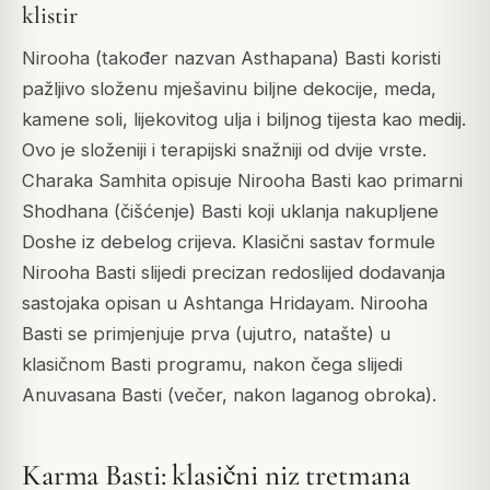
klistir
Nirooha (također nazvan Asthapana) Basti koristi
pažljivo složenu mješavinu biljne dekocije, meda,
kamene soli, lijekovitog ulja i biljnog tijesta kao medij.
Ovo je složeniji i terapijski snažniji od dvije vrste.
Charaka Samhita opisuje Nirooha Basti kao primarni
Shodhana (čišćenje) Basti koji uklanja nakupljene
Doshe iz debelog crijeva. Klasični sastav formule
Nirooha Basti slijedi precizan redoslijed dodavanja
sastojaka opisan u Ashtanga Hridayam. Nirooha
Basti se primjenjuje prva (ujutro, natašte) u
klasičnom Basti programu, nakon čega slijedi
Anuvasana Basti (večer, nakon laganog obroka).
Karma Basti: klasični niz tretmana