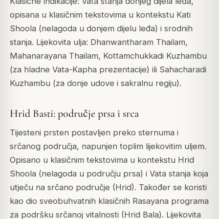
Klasične indikacije: Vata stanja donjeg dijela leđa,
opisana u klasičnim tekstovima u kontekstu Kati
Shoola (nelagoda u donjem dijelu leđa) i srodnih
stanja. Lijekovita ulja: Dhanwantharam Thailam,
Mahanarayana Thailam, Kottamchukkadi Kuzhambu
(za hladne Vata-Kapha prezentacije) ili Sahacharadi
Kuzhambu (za donje udove i sakralnu regiju).
Hrid Basti: područje prsa i srca
Tijesteni prsten postavljen preko sternuma i
srčanog područja, napunjen toplim lijekovitim uljem.
Opisano u klasičnim tekstovima u kontekstu Hrid
Shoola (nelagoda u području prsa) i Vata stanja koja
utječu na srčano područje (Hrid). Također se koristi
kao dio sveobuhvatnih klasičnih Rasayana programa
za podršku srčanoj vitalnosti (Hrid Bala). Lijekovita