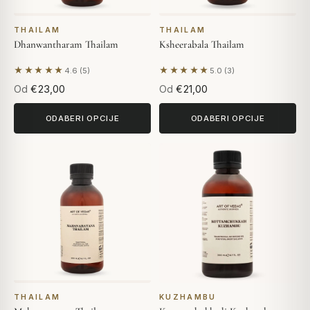
THAILAM
THAILAM
Dhanwantharam Thailam
Ksheerabala Thailam
★★★★★
★★★★★
4.6 (5)
5.0 (3)
Na temelju 5 recenzija
Na temelju 3 recenzija
Od
€23,00
Od
€21,00
ODABERI OPCIJE
ODABERI OPCIJE
THAILAM
KUZHAMBU