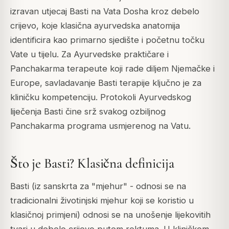
izravan utjecaj Basti na Vata Dosha kroz debelo
crijevo, koje klasična ayurvedska anatomija
identificira kao primarno sjedište i početnu točku
Vate u tijelu. Za Ayurvedske praktičare i
Panchakarma terapeute koji rade diljem Njemačke i
Europe, savladavanje Basti terapije ključno je za
kliničku kompetenciju. Protokoli Ayurvedskog
liječenja Basti čine srž svakog ozbiljnog
Panchakarma programa usmjerenog na Vatu.
Što je Basti? Klasična definicija
Basti (iz sanskrta za "mjehur" - odnosi se na
tradicionalni životinjski mjehur koji se koristio u
klasičnoj primjeni) odnosi se na unošenje lijekovitih
tvari u debelo crijevo putem rektuma. U kliničkom