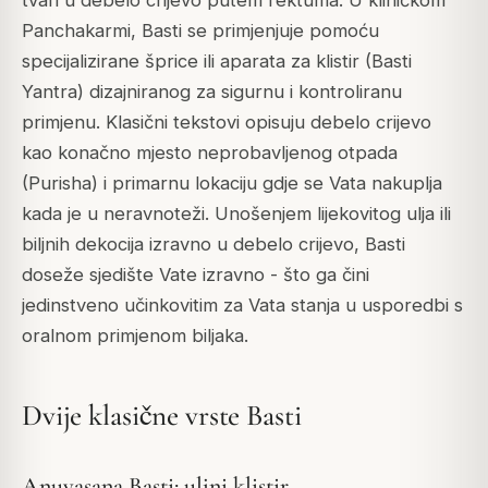
Panchakarmi, Basti se primjenjuje pomoću
specijalizirane šprice ili aparata za klistir (Basti
Yantra) dizajniranog za sigurnu i kontroliranu
primjenu. Klasični tekstovi opisuju debelo crijevo
kao konačno mjesto neprobavljenog otpada
(Purisha) i primarnu lokaciju gdje se Vata nakuplja
kada je u neravnoteži. Unošenjem lijekovitog ulja ili
biljnih dekocija izravno u debelo crijevo, Basti
doseže sjedište Vate izravno - što ga čini
jedinstveno učinkovitim za Vata stanja u usporedbi s
oralnom primjenom biljaka.
Dvije klasične vrste Basti
Anuvasana Basti: uljni klistir