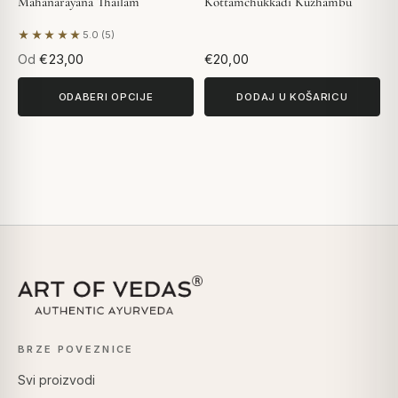
Mahanarayana Thailam
Kottamchukkadi Kuzhambu
★★★★★
5.0 (5)
Na temelju 5 recenzija
Od
€23,00
€20,00
ODABERI OPCIJE
DODAJ U KOŠARICU
BRZE POVEZNICE
Svi proizvodi