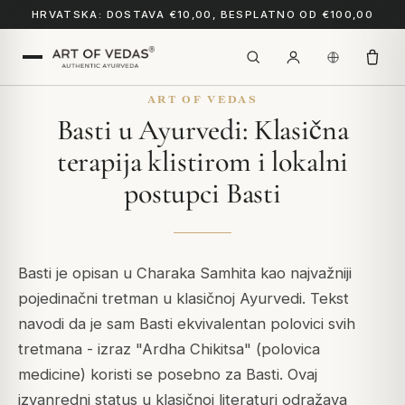
HRVATSKA: DOSTAVA €10,00, BESPLATNO OD €100,00
ART OF VEDAS
Basti u Ayurvedi: Klasična
terapija klistirom i lokalni
postupci Basti
Basti je opisan u Charaka Samhita kao najvažniji
pojedinačni tretman u klasičnoj Ayurvedi. Tekst
navodi da je sam Basti ekvivalentan polovici svih
tretmana - izraz "Ardha Chikitsa" (polovica
medicine) koristi se posebno za Basti. Ovaj
izvanredni status u klasičnoj literaturi odražava