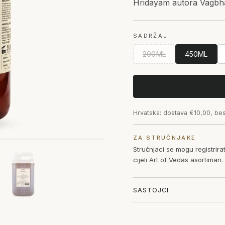
Hridayam autora Vagbha
SADRŽAJ
200ML
450ML
Hrvatska: dostava €10,00, be
ZA STRUČNJAKE
Stručnjaci se mogu registrir
cijeli Art of Vedas asortiman
SASTOJCI