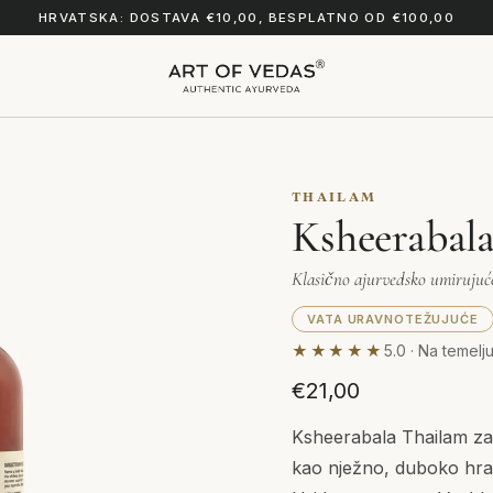
HRVATSKA: DOSTAVA €10,00, BESPLATNO OD €100,00
THAILAM
Ksheerabal
Klasično ajurvedsko umirujuće
VATA URAVNOTEŽUJUĆE
★★★★★
5.0 · Na temelj
€21,00
Ksheerabala Thailam zau
kao nježno, duboko hran