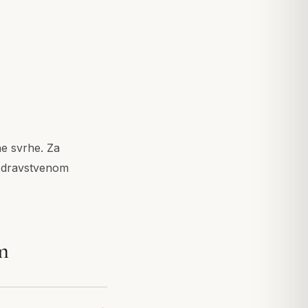
ne svrhe. Za
 zdravstvenom
m