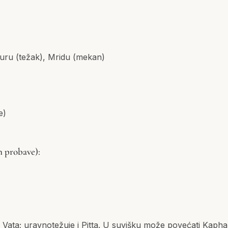
uru (težak), Mridu (mekan)
e)
n probave):
Vata; uravnotežuje i Pitta. U suvišku može povećati Kapha