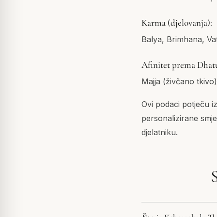
Karma (djelovanja):
Balya, Brimhana, V
Afinitet prema Dhat
Majja (živčano tkivo
Ovi podaci potječu i
personalizirane
smje
djelatniku.