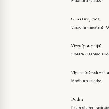
Madhura (slatko)
Guna (svojstvo):
Snigdha (mastan), G
Virya (potencija):
Sheeta (rashlađujuć
Vipaka (učinak nako
Madhura (slatko)
Dosha:
Prvenstveno smiruje 