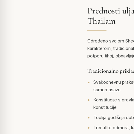
Prednosti ulj
Thailam
Određeno svojom Sheet
karakterom, tradicional
potporu tihoj, obnavlj
Tradicionalno prikla
Svakodnevnu praksu
samomasažu
Konstitucije s prevl
konstitucije
Toplija godišnja do
Trenutke odmora, ka