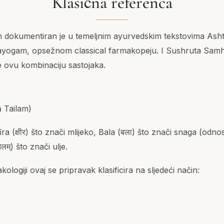
Klasična referenca
 dokumentiran je u temeljnim ayurvedskim tekstovima As
ayogam, opsežnom classical farmakopeju. I Sushruta Samh
te ovu kombinaciju sastojaka.
lā Tailam)
ra (क्षीर) što znači mlijeko, Bala (बला) što znači snaga (odno
ैलम्) što znači ulje.
logiji ovaj se pripravak klasificira na sljedeći način: