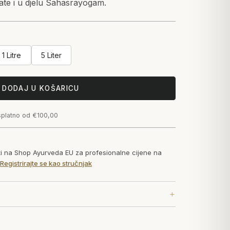
te i u djelu Sahasrayogam.
1 Litre
5 Liter
DODAJ U KOŠARICU
splatno od €100,00
ati na Shop Ayurveda EU za profesionalne cijene na
.
Registrirajte se kao stručnjak