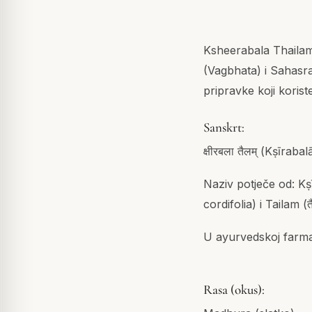
Ksheerabala Thailam
(Vagbhata) i Sahasr
pripravke koji koris
Sanskrt:
क्षीरबला तैलम् (Kṣīraba
Naziv potječe od: Kṣī
cordifolia) i Tailam (त
U ayurvedskoj farmako
Rasa (okus):