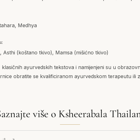
atahara, Medhya
u:
), Asthi (koštano tkivo), Mamsa (mišićno tkivo)
z klasičnih ayurvedskih tekstova i namijenjeni su u obrazov
rnice obratite se kvalificiranom ayurvedskom terapeutu ili
Saznajte više o Ksheerabala Thaila