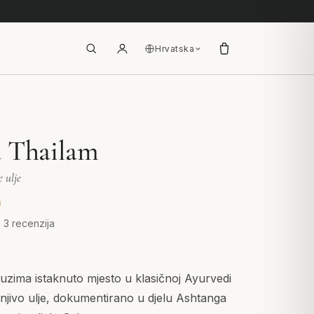
Hrvatska
a Thailam
 ulje
u 3 recenzija
zima istaknuto mjesto u klasičnoj Ayurvedi
jivo ulje, dokumentirano u djelu Ashtanga