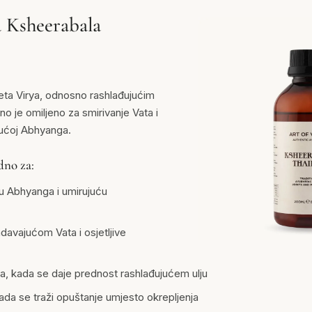
a Ksheerabala
a Virya, odnosno rashlađujućim
no je omiljeno za smirivanje Vata i
ajućoj Abhyanga.
dno za:
 Abhyanga i umirujuću
adavajućom Vata i osjetljive
ba, kada se daje prednost rashlađujućem ulju
da se traži opuštanje umjesto okrepljenja