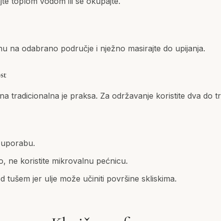
ajte toplom vodom ili se okupajte.
nu na odabrano područje i nježno masirajte do upijanja.
st
 tradicionalna je praksa. Za održavanje koristite dva do tri
 uporabu.
o, ne koristite mikrovalnu pećnicu.
d tušem jer ulje može učiniti površine skliskima.