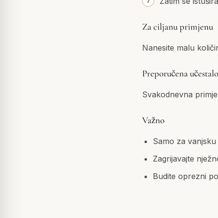
Zatim se istušir
Za ciljanu primjenu
Nanesite malu količi
Preporučena učestalo
Svakodnevna primjena
Važno
Samo za vanjsku
Zagrijavajte nježn
Budite oprezni po