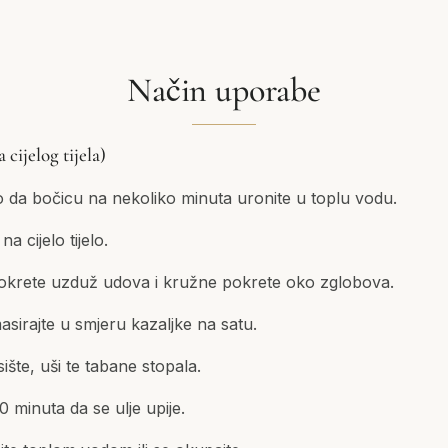
Način uporabe
cijelog tijela)
ko da bočicu na nekoliko minuta uronite u toplu vodu.
a cijelo tijelo.
pokrete uzduž udova i kružne pokrete oko zglobova.
sirajte u smjeru kazaljke na satu.
sište, uši te tabane stopala.
0 minuta da se ulje upije.