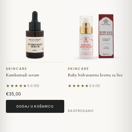
SKINCARE
SKINCARE
Kumkumadi serum
Ruby hidratantna krema za lice
★★★★★
★★★★★
5.0 (12)
5.0 (3)
Na temelju 12 recenzija
Na temelju 3 recenzija
€35,00
DODAJ U KOŠARICU
RASPRODANO