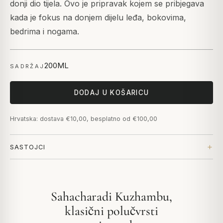
donji dio tijela. Ovo je pripravak kojem se pribjegava
kada je fokus na donjem dijelu leđa, bokovima,
bedrima i nogama.
200ML
SADRŽAJ
DODAJ U KOŠARICU
Hrvatska: dostava €10,00, besplatno od €100,00
SASTOJCI
Sahacharadi Kuzhambu,
klasični polučvrsti