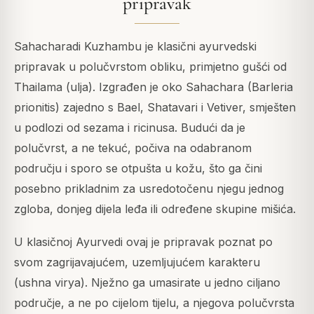
pripravak
Sahacharadi Kuzhambu je klasični ayurvedski
pripravak u polučvrstom obliku, primjetno gušći od
Thailama (ulja). Izgrađen je oko Sahachara (Barleria
prionitis) zajedno s Bael, Shatavari i Vetiver, smješten
u podlozi od sezama i ricinusa. Budući da je
polučvrst, a ne tekuć, počiva na odabranom
području i sporo se otpušta u kožu, što ga čini
posebno prikladnim za usredotočenu njegu jednog
zgloba, donjeg dijela leđa ili određene skupine mišića.
U klasičnoj Ayurvedi ovaj je pripravak poznat po
svom zagrijavajućem, uzemljujućem karakteru
(ushna virya). Nježno ga umasirate u jedno ciljano
područje, a ne po cijelom tijelu, a njegova polučvrsta