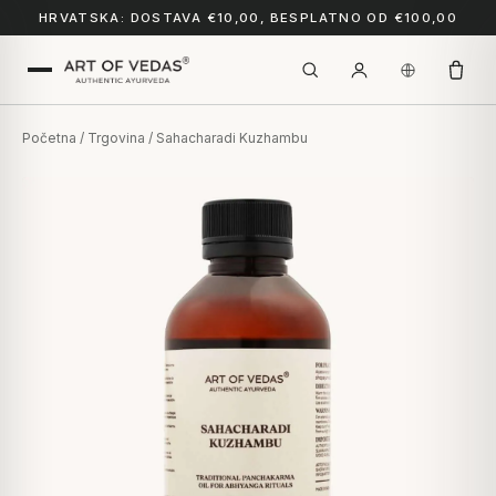
HRVATSKA: DOSTAVA €10,00, BESPLATNO OD €100,00
Početna
/
Trgovina
/ Sahacharadi Kuzhambu