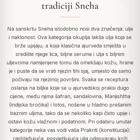
tradiciji Sneha
Na sanskrtu Sneha istodobno nosi dva značenja: ulje
i naklonost. Ova kategorija okuplja lakša ulja koja se
brže upijaju, a koja klasična ajurveda smješta u
središte njege lica, biljne serume i ulja s biljnim
uljevcima namijenjene tomu da omekšaju kožu, hrane
je i puste da se vrati njezin tihi sjaj, umjesto da samo
počivaju na njezinoj površini. Svaka se receptura
oslanja na biljke koje se u ajurvedskoj praksi dugo
cijene, među njima šafran, sandalovina, Manjishtha
(indijska broćika) i lotos, nošene u hladno prešanim
baznim uljima, tako da se nekoliko kapi čisto upije i
ostavi kožu vlažnom i podatnom. Pri odabiru unutar
kategorije neka vas vodi vaša Prakriti (konstitucija):
rashlađujuća, posvjetljujuća ulja odgovaraju koži