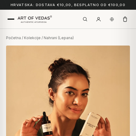
HRVATSKA: DOSTAVA €10,00, BESPLATNO OD €100,00
Početna
/
Kolekcije
/ Nahrani (Lepana)