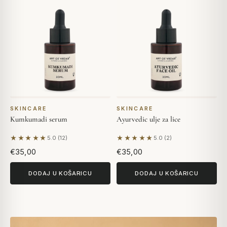
SKINCARE
SKINCARE
Kumkumadi serum
Ayurvedic ulje za lice
★★★★★
★★★★★
5.0 (12)
5.0 (2)
Na temelju 12 recenzija
Na temelju 2 recenzija
€35,00
€35,00
DODAJ U KOŠARICU
DODAJ U KOŠARICU