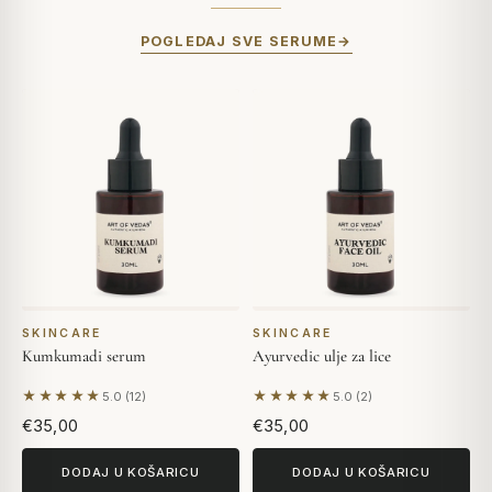
POGLEDAJ SVE SERUME
SKINCARE
SKINCARE
Kumkumadi serum
Ayurvedic ulje za lice
★★★★★
★★★★★
5.0 (12)
5.0 (2)
Na temelju 12 recenzija
Na temelju 2 recenzija
€35,00
€35,00
DODAJ U KOŠARICU
DODAJ U KOŠARICU