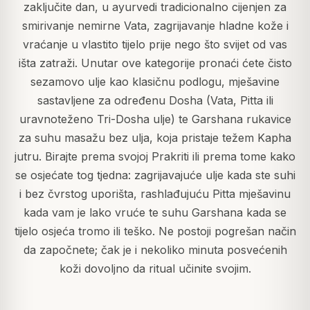
zaključite dan, u ayurvedi tradicionalno cijenjen za
smirivanje nemirne Vata, zagrijavanje hladne kože i
vraćanje u vlastito tijelo prije nego što svijet od vas
išta zatraži. Unutar ove kategorije pronaći ćete čisto
sezamovo ulje kao klasičnu podlogu, mješavine
sastavljene za određenu Dosha (Vata, Pitta ili
uravnoteženo Tri-Dosha ulje) te Garshana rukavice
za suhu masažu bez ulja, koja pristaje težem Kapha
jutru. Birajte prema svojoj Prakriti ili prema tome kako
se osjećate tog tjedna: zagrijavajuće ulje kada ste suhi
i bez čvrstog uporišta, rashlađujuću Pitta mješavinu
kada vam je lako vruće te suhu Garshana kada se
tijelo osjeća tromo ili teško. Ne postoji pogrešan način
da započnete; čak je i nekoliko minuta posvećenih
koži dovoljno da ritual učinite svojim.