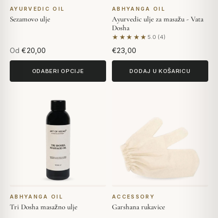
AYURVEDIC OIL
ABHYANGA OIL
Sezamovo ulje
Ayurvedic ulje za masažu - Vata
Dosha
★★★★★
5.0 (4)
Na temelju 4 recenzija
Od
€20,00
€23,00
ODABERI OPCIJE
DODAJ U KOŠARICU
ABHYANGA OIL
ACCESSORY
Tri Dosha masažno ulje
Garshana rukavice