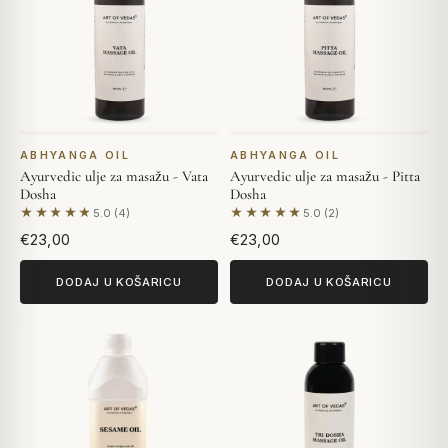
ABHYANGA OIL
ABHYANGA OIL
Ayurvedic ulje za masažu - Vata
Ayurvedic ulje za masažu - Pitta
Dosha
Dosha
★★★★★
★★★★★
5.0 (4)
5.0 (2)
Na temelju 4 recenzija
Na temelju 2 recenzija
€23,00
€23,00
DODAJ U KOŠARICU
DODAJ U KOŠARICU