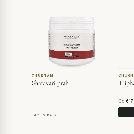
CHURNAM
CHUR
Shatavari prah
Triph
Od
€17
RASPRODANO