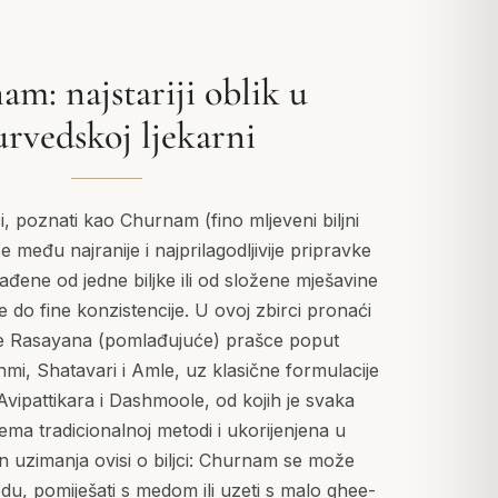
m: najstariji oblik u
urvedskoj ljekarni
, poznati kao Churnam (fino mljeveni biljni
e među najranije i najprilagodljivije pripravke
rađene od jedne biljke ili od složene mješavine
 do fine konzistencije. U ovoj zbirci pronaći
ne Rasayana (pomlađujuće) prašce poput
i, Shatavari i Amle, uz klasične formulacije
Avipattikara i Dashmoole, od kojih je svaka
ema tradicionalnoj metodi i ukorijenjena u
n uzimanja ovisi o biljci: Churnam se može
odu, pomiješati s medom ili uzeti s malo ghee-