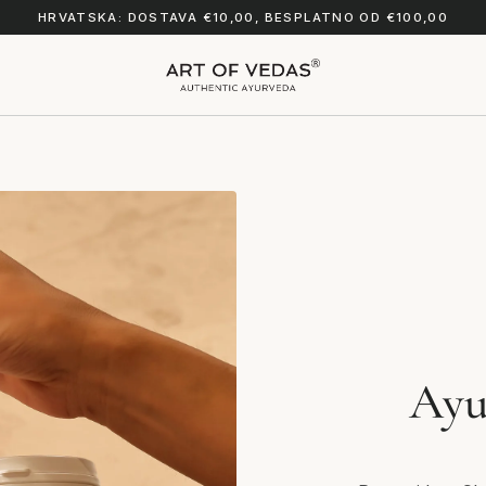
HRVATSKA: DOSTAVA €10,00, BESPLATNO OD €100,00
Ayu