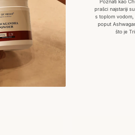
Poznati kao Chur
prašci najstariji s
s toplom vodom, 
poput Ashwagand
što je T