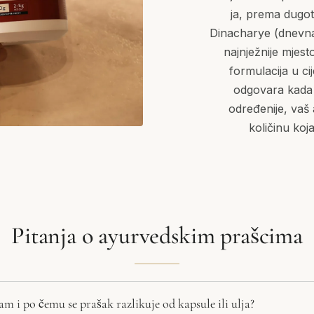
ja, prema dugo
Dinacharye (dnevna 
najnježnije mjest
formulacija u ci
odgovara kada ž
određenije, vaš 
količinu koja
Pitanja o ayurvedskim prašcima
m i po čemu se prašak razlikuje od kapsule ili ulja?