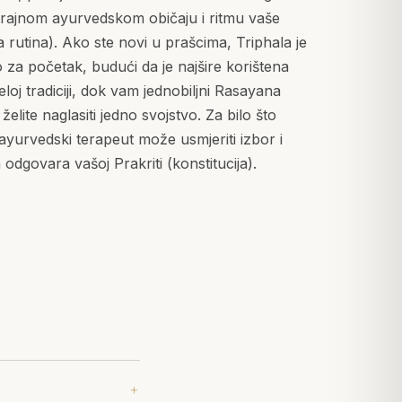
trajnom ayurvedskom običaju i ritmu vaše
rutina). Ako ste novi u prašcima, Triphala je
o za početak, budući da je najšire korištena
jeloj tradiciji, dok vam jednobiljni Rasayana
elite naglasiti jedno svojstvo. Za bilo što
ayurvedski terapeut može usmjeriti izbor i
 odgovara vašoj Prakriti (konstitucija).