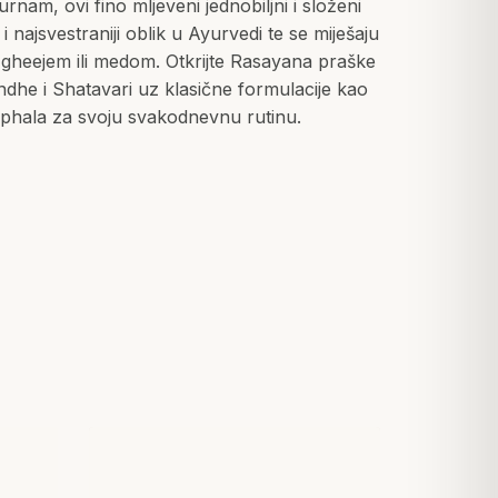
nam, ovi fino mljeveni jednobiljni i složeni
u i najsvestraniji oblik u Ayurvedi te se miješaju
gheejem ili medom. Otkrijte Rasayana praške
he i Shatavari uz klasične formulacije kao
riphala za svoju svakodnevnu rutinu.