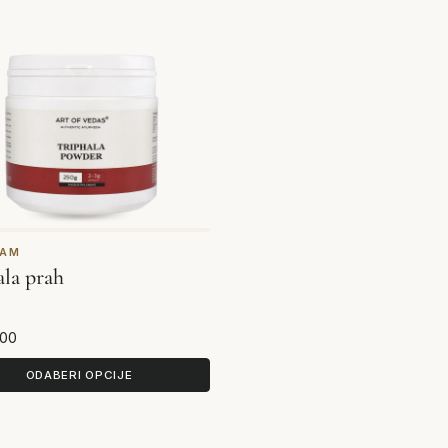
NAM
ala prah
,00
ODABERI OPCIJE