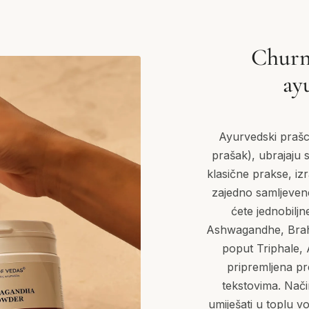
Churna
ay
Ayurvedski prašci
prašak), ubrajaju s
klasične prakse, iz
zajedno samljevene
ćete jednobilj
Ashwagandhe, Brahm
poput Triphale, 
pripremljena pr
tekstovima. Nači
umiješati u toplu v