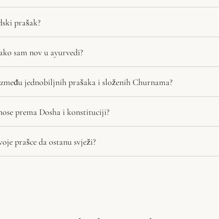
ski prašak?
 ako sam nov u ayurvedi?
 između jednobiljnih prašaka i složenih Churnama?
nose prema Dosha i konstituciji?
oje prašce da ostanu svježi?