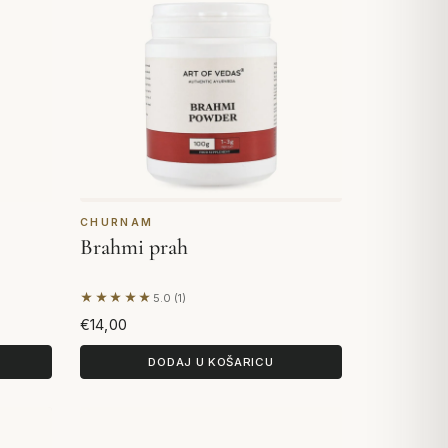
CHURNAM
Brahmi prah
★★★★★
5.0 (1)
Na temelju 1 recenzije
€14,00
DODAJ U KOŠARICU