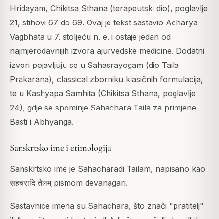
Hridayam, Chikitsa Sthana (terapeutski dio), poglavlje
21, stihovi 67 do 69. Ovaj je tekst sastavio Acharya
Vagbhata u 7. stoljeću n. e. i ostaje jedan od
najmjerodavnijih izvora ajurvedske medicine. Dodatni
izvori pojavljuju se u Sahasrayogam (dio Taila
Prakarana), classical zborniku klasičnih formulacija,
te u Kashyapa Samhita (Chikitsa Sthana, poglavlje
24), gdje se spominje Sahachara Taila za primjene
Basti i Abhyanga.
Sanskrtsko ime i etimologija
Sanskrtsko ime je Sahacharadi Tailam, napisano kao
सहचरादि तैलम् pismom devanagari.
Sastavnice imena su Sahachara, što znači "pratitelj"