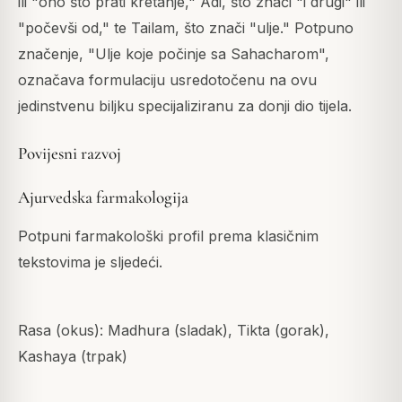
ili "ono što prati kretanje," Adi, što znači "i drugi" ili
"počevši od," te Tailam, što znači "ulje." Potpuno
značenje, "Ulje koje počinje sa Sahacharom",
označava formulaciju usredotočenu na ovu
jedinstvenu biljku specijaliziranu za donji dio tijela.
Povijesni razvoj
Ajurvedska farmakologija
Potpuni farmakološki profil prema klasičnim
tekstovima je sljedeći.
Rasa (okus): Madhura (sladak), Tikta (gorak),
Kashaya (trpak)