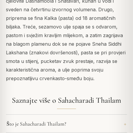
cjelovite Dashamoola i Shatavari, kuhan u vodi i
sveden na četvrtinu izvornog volumena. Drugo,
priprema se fina Kalka (pasta) od 18 aromatičnih
biljaka. Treće, sezamovo ulje spaja se s odvarom,
pastom i svježim kravljim mlijekom, a zatim zagrijava
na blagom plamenu dok se ne pojave Sneha Siddhi
Lakshana (znakovi dovršenosti), pasta se pri provjeri
smota u stijenj, pucketav zvuk prestaje, razvija se
karakteristična aroma, a ulje poprima svoju
prepoznatljivu crvenkasto-smeđu boju.
Saznajte više o Sahacharadi Thailam
Što je Sahacharadi Thailam?