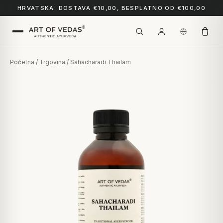
HRVATSKA: DOSTAVA €10,00, BESPLATNO OD €100,00
Početna
/
Trgovina
/ Sahacharadi Thailam