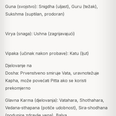
Guna (svojstvo): Snigdha (uljast), Guru (težak),
Sukshma (suptilan, prodoran)
Virya (snaga): Ushna (zagrijavajući)
Vipaka (učinak nakon probave): Katu (ljut)
Djelovanje na
Dosha: Prvenstveno smiruje Vata, uravnotežuje
Kapha, može povećati Pitta ako se koristi
prekomjerno
Glavna Karma (djelovanja): Vatahara, Shothahara,
Vedana-sthapana (potiče udobnost), Sira-shodhana
(podupire zdravlje vena), Balya