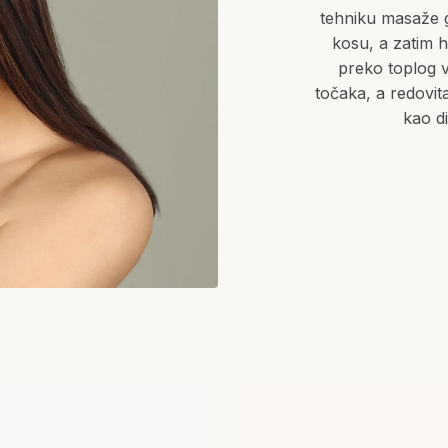
tehniku masaže gl
kosu, a zatim 
preko toplog v
točaka, a redovi
kao d