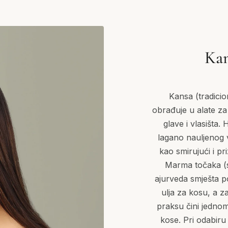
Kan
Kansa (tradicio
obrađuje u alate z
glave i vlasišta.
lagano nauljenog v
kao smirujući i pr
Marma točaka (su
ajurveda smješta po
ulja za kosu, a z
praksu čini jednom
kose. Pri odabiru 