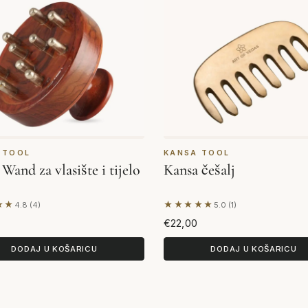
 TOOL
KANSA TOOL
Wand za vlasište i tijelo
Kansa češalj
★★
★★★★★
4.8 (4)
5.0 (1)
elju 4 recenzija
Na temelju 1 recenzije
€22,00
DODAJ U KOŠARICU
DODAJ U KOŠARICU