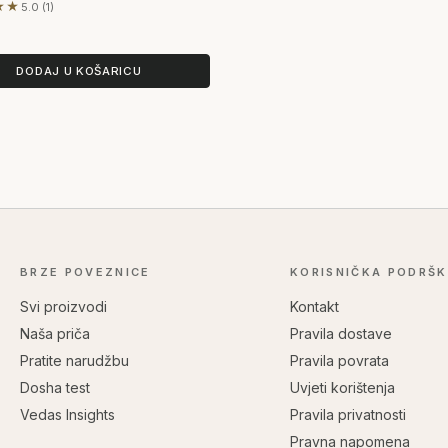
★★
5.0 (1)
lju 1 recenzije
DODAJ U KOŠARICU
BRZE POVEZNICE
KORISNIČKA PODRŠ
Svi proizvodi
Kontakt
Naša priča
Pravila dostave
Pratite narudžbu
Pravila povrata
Dosha test
Uvjeti korištenja
Vedas Insights
Pravila privatnosti
Pravna napomena