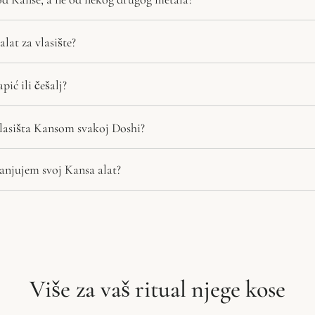
lat za vlasište?
pić ili češalj?
lasišta Kansom svakoj Doshi?
anjujem svoj Kansa alat?
Više za vaš ritual njege kose