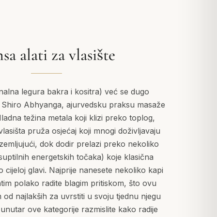
sa alati za vlasište
nalna legura bakra i kositra) već se dugo
a Shiro Abhyanga, ajurvedsku praksu masaže
 Hladna težina metala koji klizi preko toplog,
lasišta pruža osjećaj koji mnogi doživljavaju
izemljujući, dok dodir prelazi preko nekoliko
ptilnih energetskih točaka) koje klasična
 cijeloj glavi. Najprije nanesete nekoliko kapi
atim polako radite blagim pritiskom, što ovu
 od najlakših za uvrstiti u svoju tjednu njegu
unutar ove kategorije razmislite kako radije