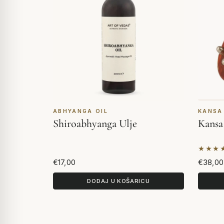
ABHYANGA OIL
KANSA
Shiroabhyanga Ulje
Kansa 
★★★
Na tem
€17,00
€38,00
DODAJ U KOŠARICU