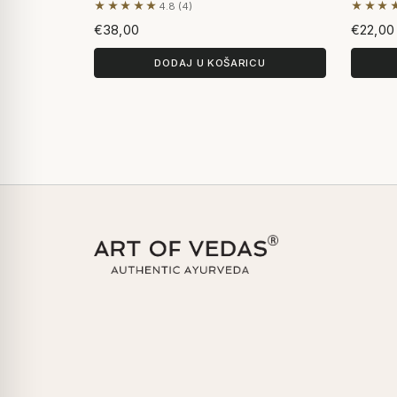
★★★★★
★★★
4.8 (4)
Na temelju 4 recenzija
Na teme
€38,00
€22,00
DODAJ U KOŠARICU