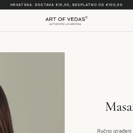
HRVATSKA: DOSTAVA €10,00, BESPLATNO OD €100,00
Masaž
Ručno izrađeni 