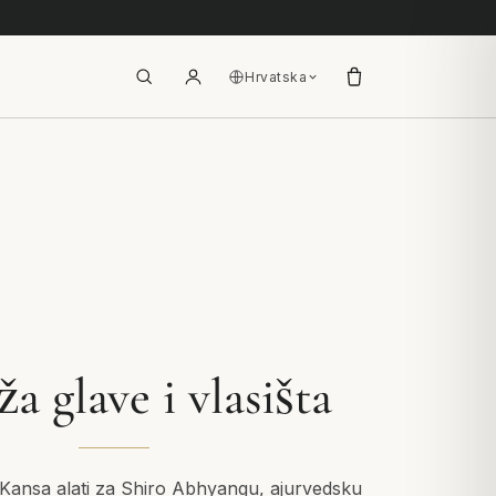
Hrvatska
a glave i vlasišta
Kansa alati za Shiro Abhyangu, ajurvedsku