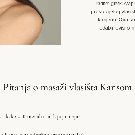
radite: glatki št
preko cijelog vlasišt
korijenu. Oba su
odabir ovisi o r
Pitanja o masaži vlasišta Kansom
 i kako se Kansa alati uklapaju u nju?
 od Kanse, a ne od nekog drugog metala?