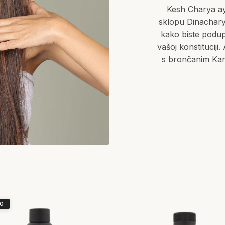
Kesh Charya ayu
sklopu Dinacharye:
kako biste podupr
vašoj konstituciji
s brončanim Kans
O