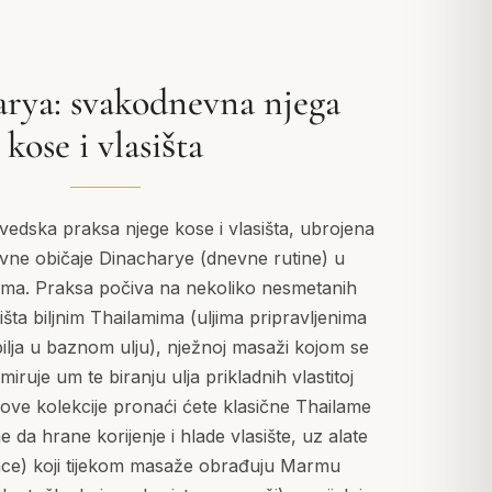
rya: svakodnevna njega
kose i vlasišta
vedska praksa njege kose i vlasišta, ubrojena
ne običaje Dinacharye (dnevne rutine) u
vima. Praksa počiva na nekoliko nesmetanih
sišta biljnim Thailamima (uljima pripravljenima
lja u baznom ulju), nježnoj masaži kojom se
miruje um te biranju ulja prikladnih vlastitoj
r ove kolekcije pronaći ćete klasične Thailame
 da hrane korijenje i hlade vlasište, uz alate
ce) koji tijekom masaže obrađuju Marmu