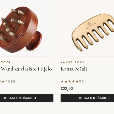
 TOOL
KANSA TOOL
Wand za vlasište i tijelo
Kansa češalj
★★
★★★★★
4.8 (4)
5.0 (1)
elju 4 recenzija
Na temelju 1 recenzije
€22,00
DODAJ U KOŠARICU
DODAJ U KOŠARICU