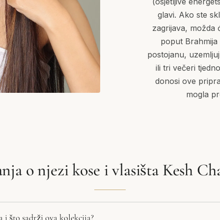
(osjetljive energet
glavi. Ako ste skl
zagrijava, možda 
poput Brahmija i
postojanu, uzemljuj
ili tri večeri tjed
donosi ove pripra
mogla pr
anja o njezi kose i vlasišta Kesh Ch
 i što sadrži ova kolekcija?