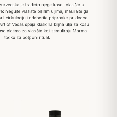
rvedska je tradicija njege kose i vlasišta u
 njegujte vlasište biljnim uljima, masirajte ga
li cirkulaciju i odaberite pripravke prikladne
. Art of Vedas spaja klasična biljna ulja za kosu
a alatima za vlasište koji stimuliraju Marma
točke za potpuni ritual.