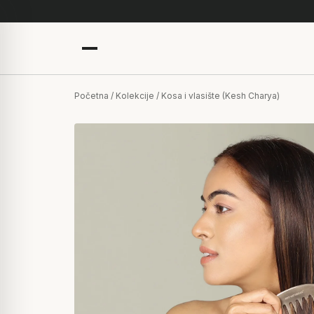
Početna
/
Kolekcije
/ Kosa i vlasište (Kesh Charya)