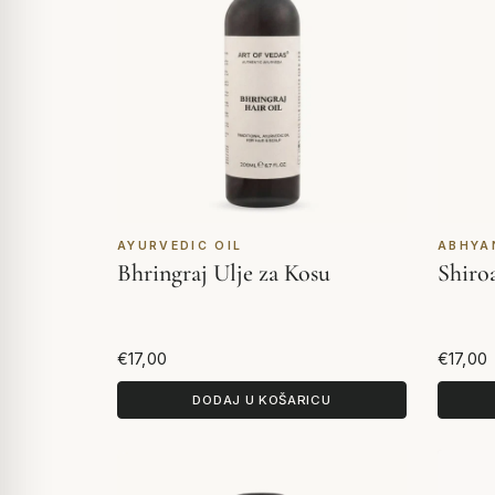
AYURVEDIC OIL
ABHYA
Bhringraj Ulje za Kosu
Shiro
€17,00
€17,00
DODAJ U KOŠARICU