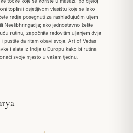
ske točke koje se koriste u masaži) po cijeloj
oni toplini i osjetljivom vlasištu koje se lako
ćete radije posegnuti za rashlađujućim uljem
li Neelibhringadija; ako jednostavno želite
uću rutinu, započnite redovitim uljenjem dvije
no i pustite da ritam obavi svoje. Art of Vedas
vke i alate iz Indije u Europu kako bi rutina
onaći svoje mjesto u vašem tjednu.
arya