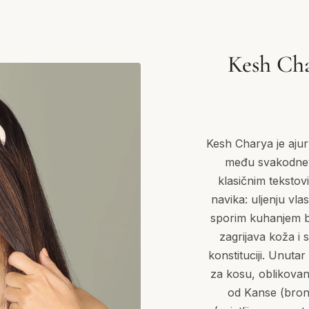
Kesh Cha
Kesh Charya je ajur
među svakodnev
klasičnim teksto
navika: uljenju vla
sporim kuhanjem bi
zagrijava koža i s
konstituciji. Unuta
za kosu, oblikovane
od Kanse (bron