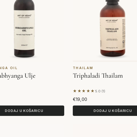
NGA OIL
THAILAM
abhyanga Ulje
Triphaladi Thailam
★★★★★
5.0 (1)
Na temelju 1 recenzije
€19,00
DODAJ U KOŠARICU
DODAJ U KOŠARICU