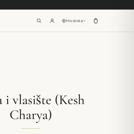
Hrvatska
 i vlasište (Kesh
Charya)