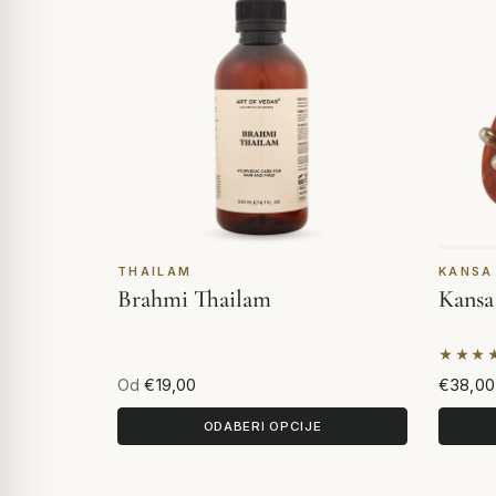
THAILAM
KANSA
Brahmi Thailam
Kansa 
★★★
Na tem
Od
€19,00
€38,00
ODABERI OPCIJE