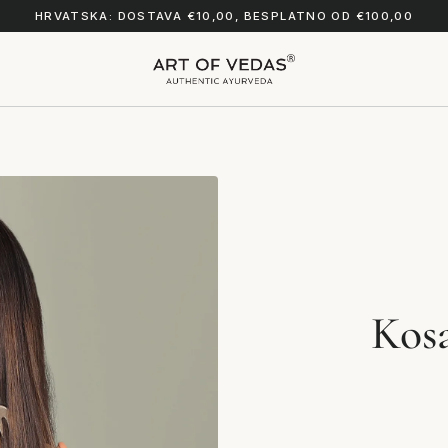
HRVATSKA: DOSTAVA €10,00, BESPLATNO OD €100,00
Kosa