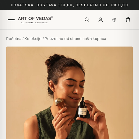
HRVATSKA: DOSTAVA €10,00, BESPLATNO OD €100,00
Početna
/
Kolekcije
/ Pouzdano od strane naših kupaca