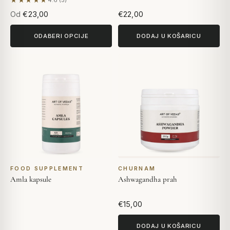
★★★★★
4.6 (5)
Na temelju 5 recenzija
Od
€23,00
€22,00
ODABERI OPCIJE
DODAJ U KOŠARICU
FOOD SUPPLEMENT
CHURNAM
Amla kapsule
Ashwagandha prah
€15,00
DODAJ U KOŠARICU