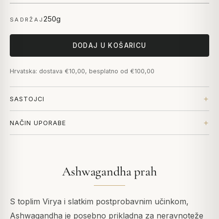
250g
SADRŽAJ
DODAJ U KOŠARICU
Hrvatska: dostava €10,00, besplatno od €100,00
SASTOJCI
NAČIN UPORABE
Ashwagandha prah
S toplim Virya i slatkim postprobavnim učinkom,
Ashwagandha je posebno prikladna za neravnoteže