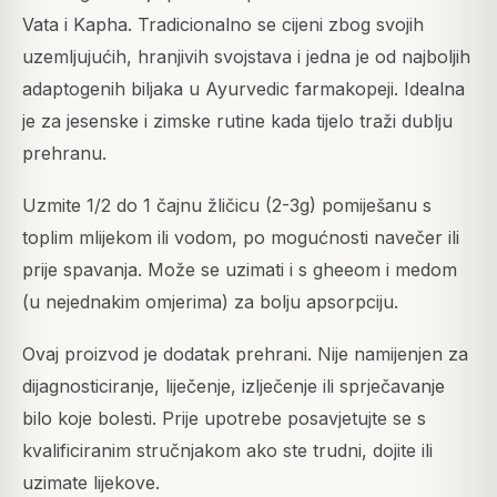
Vata i Kapha. Tradicionalno se cijeni zbog svojih
uzemljujućih, hranjivih svojstava i jedna je od najboljih
adaptogenih biljaka u Ayurvedic farmakopeji. Idealna
je za jesenske i zimske rutine kada tijelo traži dublju
prehranu.
Uzmite 1/2 do 1 čajnu žličicu (2-3g) pomiješanu s
toplim mlijekom ili vodom, po mogućnosti navečer ili
prije spavanja. Može se uzimati i s gheeom i medom
(u nejednakim omjerima) za bolju apsorpciju.
Ovaj proizvod je dodatak prehrani. Nije namijenjen za
dijagnosticiranje, liječenje, izlječenje ili sprječavanje
bilo koje bolesti. Prije upotrebe posavjetujte se s
kvalificiranim stručnjakom ako ste trudni, dojite ili
uzimate lijekove.