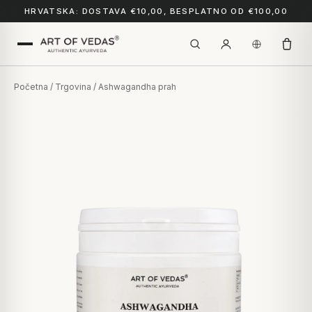
HRVATSKA: DOSTAVA €10,00, BESPLATNO OD €100,00
Početna
/
Trgovina
/ Ashwagandha prah