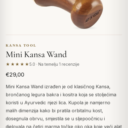
KANSA TOOL
Mini Kansa Wand
★★★★★
5.0 · Na temelju 1 recenzije
€29,00
Mini Kansa Wand izrađen je od klasičnog Kansa,
brončanog legura bakra i kositra koja se stoljećima
koristi u Ayurvedic njezi lica. Kupola je namjerno
malih dimenzija kako bi pratila orbitalnu kost,
dosegnula obrvu, smjestila se u sljepoočnicu i
djelovala na četiri marma točke oko oka koje veći alat