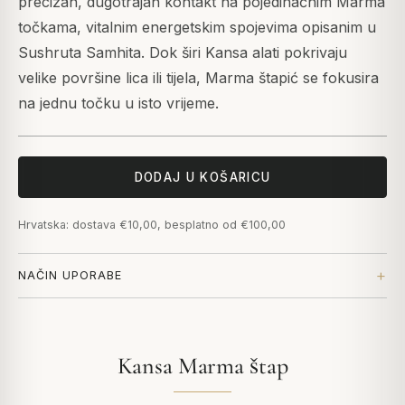
precizan, dugotrajan kontakt na pojedinačnim Marma
točkama, vitalnim energetskim spojevima opisanim u
Sushruta Samhita. Dok širi Kansa alati pokrivaju
velike površine lica ili tijela, Marma štapić se fokusira
na jednu točku u isto vrijeme.
DODAJ U KOŠARICU
Hrvatska: dostava €10,00, besplatno od €100,00
NAČIN UPORABE
Kansa Marma štap