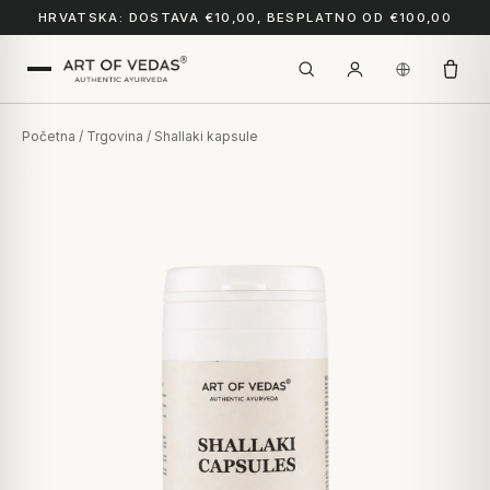
HRVATSKA: DOSTAVA €10,00, BESPLATNO OD €100,00
Početna
/
Trgovina
/ Shallaki kapsule