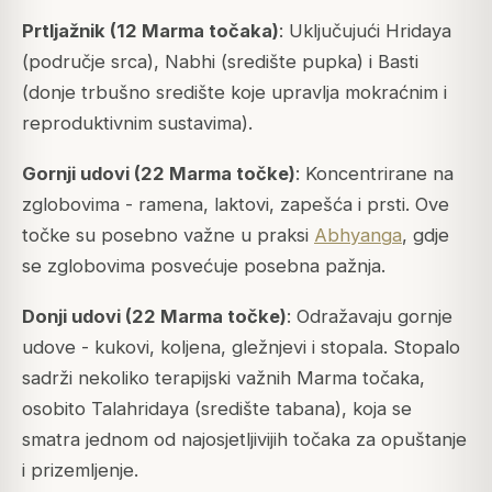
Prtljažnik (12 Marma točaka)
: Uključujući
Hridaya
(područje srca),
Nabhi
(središte pupka) i
Basti
(donje trbušno središte koje upravlja mokraćnim i
reproduktivnim sustavima).
Gornji udovi (22 Marma točke)
: Koncentrirane na
zglobovima - ramena, laktovi, zapešća i prsti. Ove
točke su posebno važne u praksi
Abhyanga
, gdje
se zglobovima posvećuje posebna pažnja.
Donji udovi (22 Marma točke)
: Odražavaju gornje
udove - kukovi, koljena, gležnjevi i stopala. Stopalo
sadrži nekoliko terapijski važnih Marma točaka,
osobito
Talahridaya
(središte tabana), koja se
smatra jednom od najosjetljivijih točaka za opuštanje
i prizemljenje.