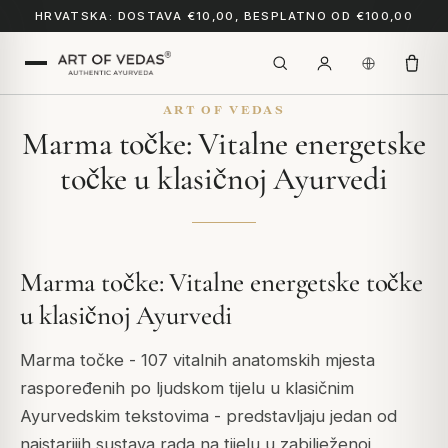
HRVATSKA: DOSTAVA €10,00, BESPLATNO OD €100,00
ART OF VEDAS
Marma točke: Vitalne energetske
točke u klasičnoj Ayurvedi
Marma točke: Vitalne energetske točke
u klasičnoj Ayurvedi
Marma točke - 107 vitalnih anatomskih mjesta
raspoređenih po ljudskom tijelu u klasičnim
Ayurvedskim tekstovima - predstavljaju jedan od
najstarijih sustava rada na tijelu u zabilježenoj