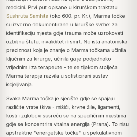
medicini. Prvi put opisane u kirurškom traktatu
Sushruta Samhita
(oko 600. pr. Kr.), Marma točke
su izvorno dokumentirane u kirurške svrhe: za
identifikaciju mjesta gdje trauma može uzrokovati
ozbiljnu štetu, invaliditet ili smrt. No ista anatomska
preciznost koja je znanje o Marma točkama učinila
ključnim za kirurge, učinila ga je podjednako
vrijednim i za terapeute - te se tijekom stoljeća
Marma terapija razvila u sofisticirani sustav
iscjeljivanja.
Svaka Marma točka je sjecište gdje se spajaju
različite vrste tkiva - mišići, krvne žile, ligamenti,
kosti i zglobovi susreću se na specifičnim mjestima
gdje se koncentrira vitalna energija (
Prana
). To nisu
apstraktne "energetske točke" u spekulativnom