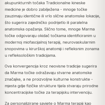
akupunkturnih točaka Tradicionalne kineske
medicine je dobro zabilježena - mnoge točke
zauzimaju identične ili vrlo slične anatomske lokacije,
što sugerira zajedničko podrijetlo ili paralelna
anatomska opažanja. Slično tome, mnoge Marma
točke odgovaraju okidač točkama identificiranim u
modernoj miofascijalnoj terapiji, neurovaskularnim
snopovima u kirurškoj anatomiji i refleksnim zonama
u refleksološkim tradicijama.
Ova konvergencija kroz neovisne tradicije sugerira
da Marma točke odražavaju stvarne anatomske
značajke, a ne proizvoljne kulturne konstrukte -
mjesta gdje fizičke strukture tijela stvaraju prirodne
koncentracijske točke za terapijsku intervenciju.
Za personalizirane savjete o Marma terapiji kao