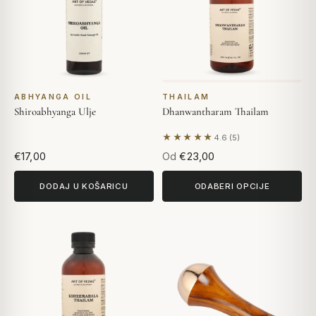
ABHYANGA OIL
THAILAM
Shiroabhyanga Ulje
Dhanwantharam Thailam
★★★★★
4.6 (5)
Na temelju 5 recenzija
€17,00
Od
€23,00
DODAJ U KOŠARICU
ODABERI OPCIJE