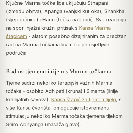
Ključne Marma točke lica uključuju
Sthapani
(između obrva),
Apanga
(vanjski kut oka),
Shankha
(sljepoočnice) i
Hanu
(točka na bradi). Sve reagiraju
na spor, nježni kružni pritisak s
Kansa Marma
štapićem
- alatom posebno dizajniranim za precizan
rad na Marma točkama lica i drugih osjetljivih
područja.
Rad na tjemenu i tijelu s Marma točkama
Tjeme sadrži nekoliko terapijski važnih Marma
točaka - osobito
Adhipati
(kruna) i
Simanta
(linije
kranijalnih šavova).
Kansa štapić za tjeme i tijelo
, s
više Kansa čvorišta, omogućuje istovremenu
stimulaciju nekoliko Marma točaka tjemena tijekom
Shiro Abhyanga
(masaža glave).