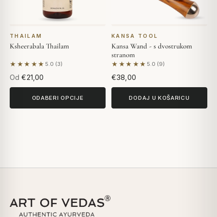
THAILAM
KANSA TOOL
Ksheerabala Thailam
Kansa Wand - s dvostrukom
stranom
★★★★★
★★★★★
5.0 (3)
5.0 (9)
Na temelju 3 recenzija
Na temelju 9 recenzija
Od
€21,00
€38,00
ODABERI OPCIJE
DODAJ U KOŠARICU