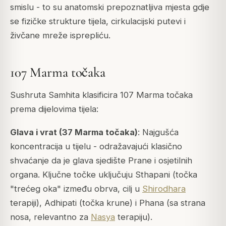
smislu - to su anatomski prepoznatljiva mjesta gdje
se fizičke strukture tijela, cirkulacijski putevi i
živčane mreže isprepliću.
107 Marma točaka
Sushruta Samhita
klasificira 107 Marma točaka
prema dijelovima tijela:
Glava i vrat (37 Marma točaka)
: Najgušća
koncentracija u tijelu - odražavajući klasično
shvaćanje da je glava sjedište Prane i osjetilnih
organa. Ključne točke uključuju
Sthapani
(točka
"trećeg oka" između obrva, cilj u
Shirodhara
terapiji),
Adhipati
(točka krune) i
Phana
(sa strana
nosa, relevantno za
Nasya
terapiju).