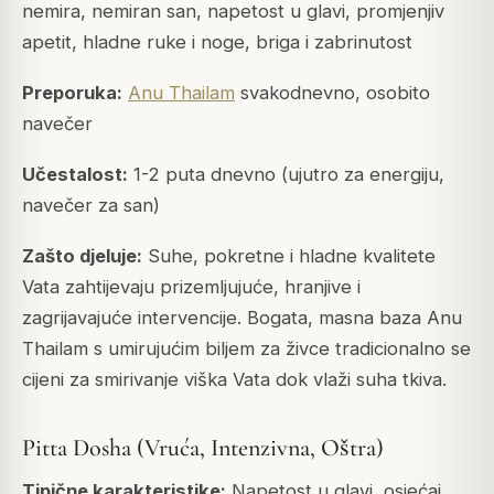
nemira, nemiran san, napetost u glavi, promjenjiv
apetit, hladne ruke i noge, briga i zabrinutost
Preporuka:
Anu Thailam
svakodnevno, osobito
navečer
Učestalost:
1-2 puta dnevno (ujutro za energiju,
navečer za san)
Zašto djeluje:
Suhe, pokretne i hladne kvalitete
Vata zahtijevaju prizemljujuće, hranjive i
zagrijavajuće intervencije. Bogata, masna baza Anu
Thailam s umirujućim biljem za živce tradicionalno se
cijeni za smirivanje viška Vata dok vlaži suha tkiva.
Pitta Dosha (Vruća, Intenzivna, Oštra)
Tipične karakteristike:
Napetost u glavi, osjećaj