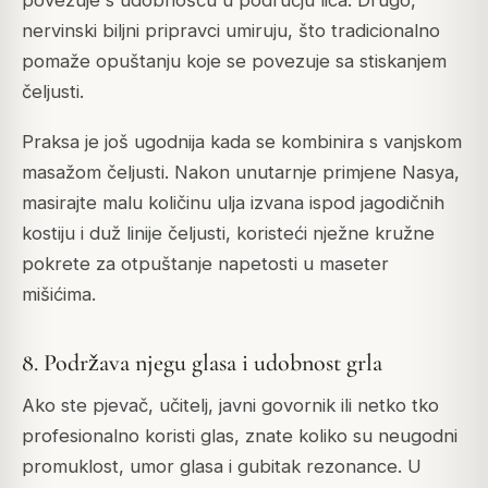
povezuje s udobnošću u području lica. Drugo,
nervinski biljni pripravci umiruju, što tradicionalno
pomaže opuštanju koje se povezuje sa stiskanjem
čeljusti.
Praksa je još ugodnija kada se kombinira s vanjskom
masažom čeljusti. Nakon unutarnje primjene Nasya,
masirajte malu količinu ulja izvana ispod jagodičnih
kostiju i duž linije čeljusti, koristeći nježne kružne
pokrete za otpuštanje napetosti u maseter
mišićima.
8. Podržava njegu glasa i udobnost grla
Ako ste pjevač, učitelj, javni govornik ili netko tko
profesionalno koristi glas, znate koliko su neugodni
promuklost, umor glasa i gubitak rezonance. U