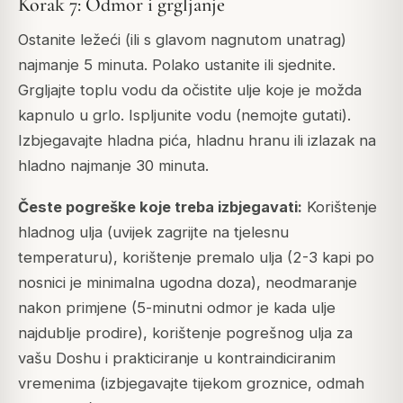
Korak 7: Odmor i grgljanje
Ostanite ležeći (ili s glavom nagnutom unatrag)
najmanje 5 minuta. Polako ustanite ili sjednite.
Grgljajte toplu vodu da očistite ulje koje je možda
kapnulo u grlo. Ispljunite vodu (nemojte gutati).
Izbjegavajte hladna pića, hladnu hranu ili izlazak na
hladno najmanje 30 minuta.
Česte pogreške koje treba izbjegavati:
Korištenje
hladnog ulja (uvijek zagrijte na tjelesnu
temperaturu), korištenje premalo ulja (2-3 kapi po
nosnici je minimalna ugodna doza), neodmaranje
nakon primjene (5-minutni odmor je kada ulje
najdublje prodire), korištenje pogrešnog ulja za
vašu Doshu i prakticiranje u kontraindiciranim
vremenima (izbjegavajte tijekom groznice, odmah