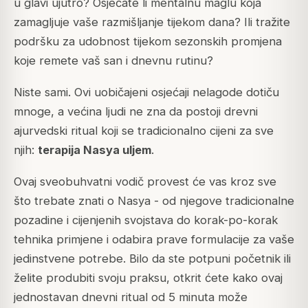
u glavi ujutro? Osjećate li mentalnu maglu koja
zamagljuje vaše razmišljanje tijekom dana? Ili tražite
podršku za udobnost tijekom sezonskih promjena
koje remete vaš san i dnevnu rutinu?
Niste sami. Ovi uobičajeni osjećaji nelagode dotiču
mnoge, a većina ljudi ne zna da postoji drevni
ajurvedski ritual koji se tradicionalno cijeni za sve
njih:
terapija Nasya uljem
.
Ovaj sveobuhvatni vodič provest će vas kroz sve
što trebate znati o Nasya - od njegove tradicionalne
pozadine i cijenjenih svojstava do korak-po-korak
tehnika primjene i odabira prave formulacije za vaše
jedinstvene potrebe. Bilo da ste potpuni početnik ili
želite produbiti svoju praksu, otkrit ćete kako ovaj
jednostavan dnevni ritual od 5 minuta može