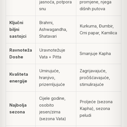
jasnoća, potpora
promjene, njega
snu
dišnih putova
Ključni
Brahmi,
Kurkuma, Đumbir,
biljni
Ashwagandha,
Crni papar, Kamilica
sastojci
Shatavari
Ravnoteža
Uravnotežuje
Smanjuje Kapha
Doshe
Vata + Pitta
Umirujuće,
Zagrijavajuće,
Kvaliteta
hranjivo,
pročišćavajuće,
energije
prizemljujuće
stimulirajuće
Cijele godine,
Proljeće (sezona
Najbolja
osobito
Kapha), sezona
sezona
jesen/zima
peludi
(sezona Vata)