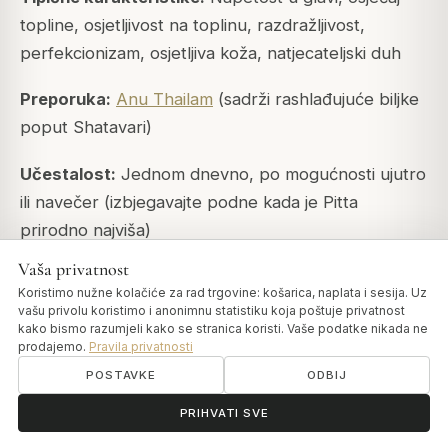
topline, osjetljivost na toplinu, razdražljivost,
perfekcionizam, osjetljiva koža, natjecateljski duh
Preporuka:
Anu Thailam
(sadrži rashlađujuće biljke
poput Shatavari)
Učestalost:
Jednom dnevno, po mogućnosti ujutro
ili navečer (izbjegavajte podne kada je Pitta
prirodno najviša)
Vaša privatnost
Savjet za vrijeme primjene:
Izbjegavajte Nasya
Koristimo nužne kolačiće za rad trgovine: košarica, naplata i sesija. Uz
tijekom vrhunca Pitta vremena (10-14 sati) i vrhunca
vašu privolu koristimo i anonimnu statistiku koja poštuje privatnost
kako bismo razumjeli kako se stranica koristi. Vaše podatke nikada ne
Pitta sezone (ljeto). Večernja primjena idealna je za
prodajemo.
Pravila privatnosti
Pitta tipove.
POSTAVKE
ODBIJ
Zašto djeluje:
Vruće, oštre i intenzivne kvalitete
ॐ
Trebate pomoć?
PRIHVATI SVE
Pitta zahtijevaju hlađenje i umirujuće intervencije.