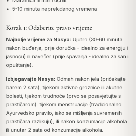
Maramica ili mali ručnik
5-10 minuta neprekidanog vremena
Korak 1: Odaberite pravo vrijeme
Najbolje vrijeme za Nasya:
Ujutro (30-60 minuta
nakon buđenja, prije doručka - idealno za energiju i
jasnoću) ili navečer (prije spavanja - idealno za san i
opuštanje).
Izbjegavajte Nasya:
Odmah nakon jela (pričekajte
barem 2 sata), tijekom aktivne groznice ili akutne
bolesti, tijekom trudnoće (prvo se posavjetujte s
praktičarom), tijekom menstruacije (tradicionalno
Ayurvedsko pravilo, iako se mišljenja suvremenih
praktičara razlikuju), ili nakon konzumacije alkohola
ili unutar 2 sata od konzumacije alkohola.