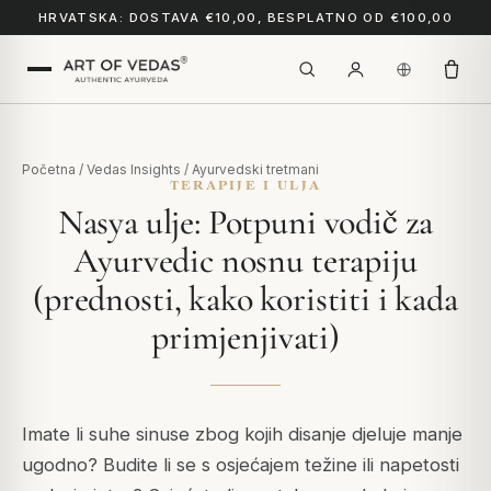
HRVATSKA: DOSTAVA €10,00, BESPLATNO OD €100,00
Početna
/
Vedas Insights
/
Ayurvedski tretmani
TERAPIJE I ULJA
Nasya ulje: Potpuni vodič za
Ayurvedic nosnu terapiju
(prednosti, kako koristiti i kada
primjenjivati)
Imate li suhe sinuse zbog kojih disanje djeluje manje
ugodno? Budite li se s osjećajem težine ili napetosti