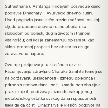
Sutrasthana u Ashtanga Hridayam posvećuje cijelo
poglavlje Dinacharyi - Ayurvedic dnevnoj rutini.
Uvod poglavlja jasno ističe njezinu važnost: oni koji
slijede propisanu dnevnu rutinu obećani su
slobodom od bolesti, dugim životom i trajnom
vitalnošću; oni koji je zanemaruju opisani su kao
skloni preranoj propasti bez obzira na druge
zdravstvene napore.
Ovo nije pretjerivanje u klasičnom okviru.
Razumijevanje zdravlja u Charaka Samhita temelji se
na održavanju usklađenosti - između pojedinca i
prirodnih ritmova dana i noći, između potreba tijela i
praksi koje ih podržavaju, između nakupljenog
metaboličkog ostatka svakog dana i sposobnosti
tijela da ga očisti. Dinacharya je klasični odgovor na