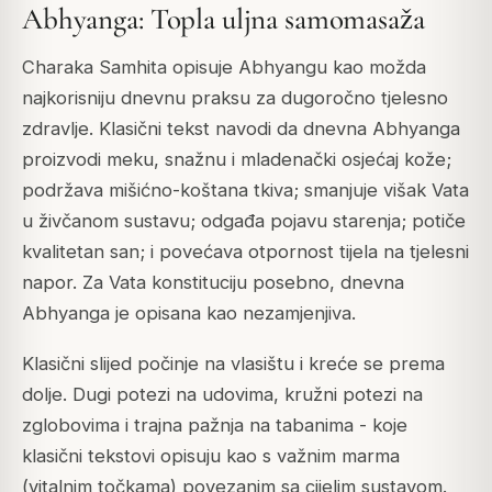
Abhyanga: Topla uljna samomasaža
Charaka Samhita opisuje Abhyangu kao možda
najkorisniju dnevnu praksu za dugoročno tjelesno
zdravlje. Klasični tekst navodi da dnevna Abhyanga
proizvodi meku, snažnu i mladenački osjećaj kože;
podržava mišićno-koštana tkiva; smanjuje višak Vata
u živčanom sustavu; odgađa pojavu starenja; potiče
kvalitetan san; i povećava otpornost tijela na tjelesni
napor. Za Vata konstituciju posebno, dnevna
Abhyanga je opisana kao nezamjenjiva.
Klasični slijed počinje na vlasištu i kreće se prema
dolje. Dugi potezi na udovima, kružni potezi na
zglobovima i trajna pažnja na tabanima - koje
klasični tekstovi opisuju kao s važnim marma
(vitalnim točkama) povezanim sa cijelim sustavom.