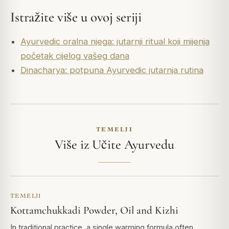
Istražite više u ovoj seriji
Ayurvedic oralna njega: jutarnji ritual koji mijenja
početak cijelog vašeg dana
Dinacharya: potpuna Ayurvedic jutarnja rutina
TEMELJI
Više iz Učite Ayurvedu
TEMELJI
Kottamchukkadi Powder, Oil and Kizhi
In traditional practice, a single warming formula often