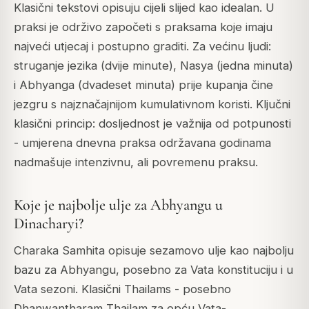
Klasični tekstovi opisuju cijeli slijed kao idealan. U
praksi je održivo započeti s praksama koje imaju
najveći utjecaj i postupno graditi. Za većinu ljudi:
struganje jezika (dvije minute), Nasya (jedna minuta)
i Abhyanga (dvadeset minuta) prije kupanja čine
jezgru s najznačajnijom kumulativnom koristi. Ključni
klasični princip: dosljednost je važnija od potpunosti
- umjerena dnevna praksa održavana godinama
nadmašuje intenzivnu, ali povremenu praksu.
Koje je najbolje ulje za Abhyangu u
Dinacharyi?
Charaka Samhita opisuje sezamovo ulje kao najbolju
bazu za Abhyangu, posebno za Vata konstituciju i u
Vata sezoni. Klasični Thailams - posebno
Dhanwantharam Thailam za opću Vata-