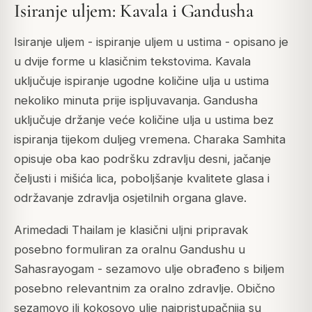
Isiranje uljem: Kavala i Gandusha
Isiranje uljem - ispiranje uljem u ustima - opisano je
u dvije forme u klasičnim tekstovima. Kavala
uključuje ispiranje ugodne količine ulja u ustima
nekoliko minuta prije ispljuvavanja. Gandusha
uključuje držanje veće količine ulja u ustima bez
ispiranja tijekom duljeg vremena. Charaka Samhita
opisuje oba kao podršku zdravlju desni, jačanje
čeljusti i mišića lica, poboljšanje kvalitete glasa i
održavanje zdravlja osjetilnih organa glave.
Arimedadi Thailam je klasični uljni pripravak
posebno formuliran za oralnu Gandushu u
Sahasrayogam - sezamovo ulje obrađeno s biljem
posebno relevantnim za oralno zdravlje. Obično
sezamovo ili kokosovo ulje najpristupačnija su