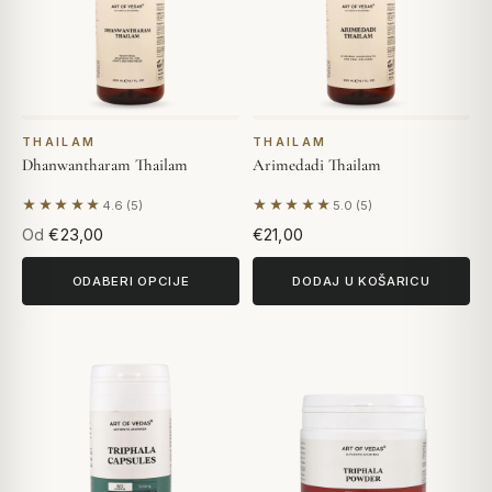
THAILAM
THAILAM
Dhanwantharam Thailam
Arimedadi Thailam
★★★★★
★★★★★
4.6 (5)
5.0 (5)
Na temelju 5 recenzija
Na temelju 5 recenzija
Od
€23,00
€21,00
ODABERI OPCIJE
DODAJ U KOŠARICU