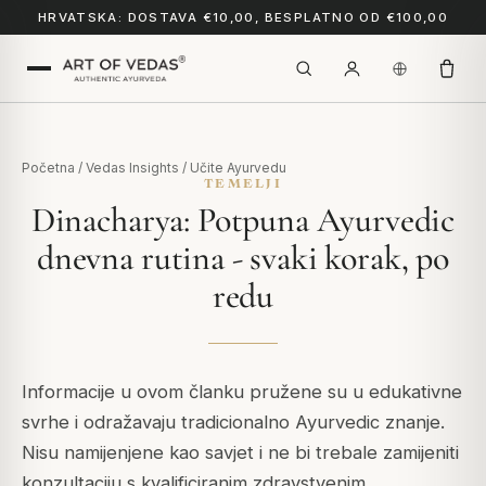
HRVATSKA: DOSTAVA €10,00, BESPLATNO OD €100,00
Početna
/
Vedas Insights
/
Učite Ayurvedu
TEMELJI
Dinacharya: Potpuna Ayurvedic
dnevna rutina - svaki korak, po
redu
Informacije u ovom članku pružene su u edukativne
svrhe i odražavaju tradicionalno Ayurvedic znanje.
Nisu namijenjene kao savjet i ne bi trebale zamijeniti
konzultaciju s kvalificiranim zdravstvenim