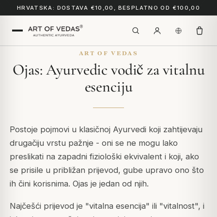
HRVATSKA: DOSTAVA €10,00, BESPLATNO OD €100,00
ART OF VEDAS
Ojas: Ayurvedic vodič za vitalnu
esenciju
Postoje pojmovi u klasičnoj Ayurvedi koji zahtijevaju
drugačiju vrstu pažnje - oni se ne mogu lako
preslikati na zapadni fiziološki ekvivalent i koji, ako
se prisile u približan prijevod, gube upravo ono što
ih čini korisnima.
Ojas
je jedan od njih.
Najčešći prijevod je "vitalna esencija" ili "vitalnost", i