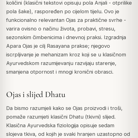
količini (klasični tekstovi opisuju pola Anjali - otprilike
pola šake), raspoređen po cijelom tijelu. Ovo je
funkcionalno relevantan Ojas za praktične svrhe -
varira ovisno o načinu života, probavi, stresu,
sezonskim čimbenicima i dnevnoj praksi. Izgradnja
Apara Ojas je cilj Rasayana prakse; njegovo
iscrpljivanje je mehanizam kroz koji se u klasičnom
Ayurvedskom razumijevanju razvijaju starenje,
smanjena otpornost i mnogi kronični obrasci.
Ojas i slijed Dhatu
Da bismo razumjeli kako se Ojas proizvodi i troši,
pomaže razumjeti klasični
Dhatu
(tkivni) slijed.
Klasična Ayurvedska fiziologija opisuje sedam
slojeva tkiva, od kojih je svaki hranjen uzastopno od