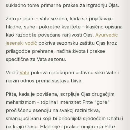
sukladno tome primarne prakse za izgradnju Ojas.
Zato je jesen - Vata sezona, kada se pojačavaju
hladne, suhe i pokretne kvalitete - klasično opisana
kao razdoblje povećane ranjivosti Ojas.
Ayurvedic
jesenski vodič
pokriva sezonsku zaštitu Ojas kroz
prilagodbe prehrane, načina života i prakse
specifične za Vata sezonu.
Vodič
Vata
pokriva cjelokupnu ustavnu sliku Vate i
njezin odnos prema sustavu tkiva.
Pitta, kada je povišena, iscrpljuje Ojas drugačijim
mehanizmom - toplina i intenzitet Pitte "gore"
pročišćenu esenciju na svakoj razini tkiva,
smanjujući Saru koja bi pridonijela sljedećem Dhatu i
na kraju Ojasu. Hlađenje i prakse umjerenja Pitte