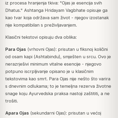
iz procesa hranjenja tkiva:
"Ojas je esencija svih
Dhatus."
Ashtanga Hridayam
Vagbhate opisuje ga
kao tvar koja održava sam život - njegov izostanak
nije kompatibilan s preživljavanjem.
Klasični tekstovi opisuju dva oblika:
Para Ojas
(
vrhovni Ojas
): prisutan u fiksnoj količini
od osam kapi (
Ashtabindu
), smješten u srcu. Ovo je
nerazrješivi minimum vitalne esencije - njegovo
potpuno iscrpljivanje opisano je u klasičnim
tekstovima kao smrt. Para Ojas nije nešto što varira
s dnevnim odlukama; to je temeljna rezerva životne
snage koju Ayurvedska praksa nastoji zaštititi, a ne
trošiti.
Apara Ojas
(
sekundarni Ojas
): prisutan u većoj