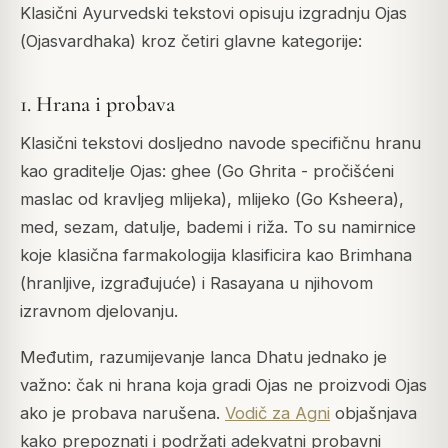
Klasični Ayurvedski tekstovi opisuju izgradnju Ojas
(
Ojasvardhaka
) kroz četiri glavne kategorije:
1. Hrana i probava
Klasični tekstovi dosljedno navode specifičnu hranu
kao graditelje Ojas: ghee (
Go Ghrita
- pročišćeni
maslac od kravljeg mlijeka), mlijeko (
Go Ksheera
),
med, sezam, datulje, bademi i riža. To su namirnice
koje klasična farmakologija klasificira kao
Brimhana
(hranljive, izgrađujuće) i
Rasayana
u njihovom
izravnom djelovanju.
Međutim, razumijevanje lanca Dhatu jednako je
važno: čak ni hrana koja gradi Ojas ne proizvodi Ojas
ako je probava narušena.
Vodič za Agni
objašnjava
kako prepoznati i podržati adekvatni probavni