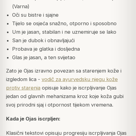
(
Varna
)
Oči su bistre i sjajne
Tijelo se osjeća snažno, otporno i sposobno
Um je jasan, stabilan i ne uznemiruje se lako
San je dubok i obnavljajući
Probava je glatka i dosljedna
Glas je jasan, a ten svijetao
Zato je Ojas izravno povezan sa starenjem kože i
izgledom lica -
vodič za ayurvedsku njegu kože
protiv starenja
opisuje kako je iscrpljivanje Ojas
jedan od glavnih mehanizama kroz koje koža gubi
svoj prirodni sjaj i otpornost tijekom vremena.
Kada je Ojas iscrpljen:
Klasični tekstovi opisuju progresiju iscrpljivanja Ojas