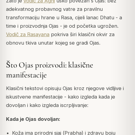
Zato je
vodič za Agni
usko povezan s Ojas: bez
adekvatnog probavnog vatre za pravilnu
transformaciju hrane u Rasa, cijeli lanac Dhatu - a
time i proizvodnja Ojas - je od početka ugrožen.
Vodič za Rasayana
pokriva širi klasični okvir za
obnovu tkiva unutar kojeg se gradi Ojas.
Što Ojas proizvodi: klasične
manifestacije
Klasični tekstovi opisuju Ojas kroz njegove vidljive i
iskustvene manifestacije - kako izgleda kada je
dovoljan i kako izgleda iscrpljivanje:
Kada je Ojas dovoljan:
Koža ima prirodni sjaj (
Prabha
) i zdravu boju