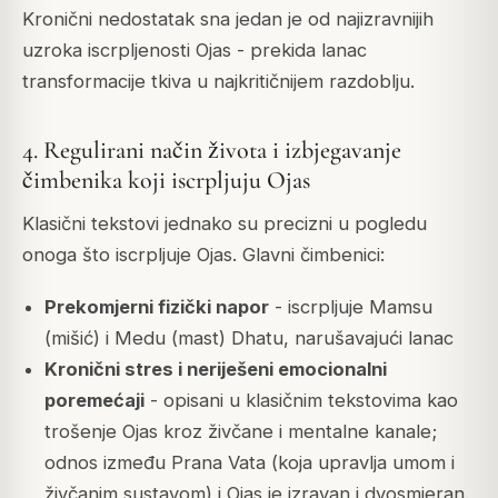
Kronični nedostatak sna jedan je od najizravnijih
uzroka iscrpljenosti Ojas - prekida lanac
transformacije tkiva u najkritičnijem razdoblju.
4. Regulirani način života i izbjegavanje
čimbenika koji iscrpljuju Ojas
Klasični tekstovi jednako su precizni u pogledu
onoga što iscrpljuje Ojas. Glavni čimbenici:
Prekomjerni fizički napor
- iscrpljuje Mamsu
(mišić) i Medu (mast) Dhatu, narušavajući lanac
Kronični stres i neriješeni emocionalni
poremećaji
- opisani u klasičnim tekstovima kao
trošenje Ojas kroz živčane i mentalne kanale;
odnos između
Prana Vata
(koja upravlja umom i
živčanim sustavom) i Ojas je izravan i dvosmjeran.