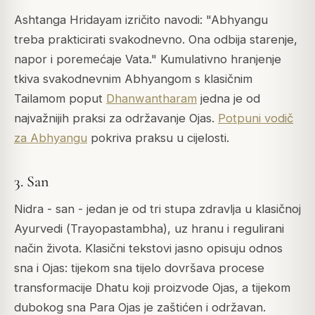
Ashtanga Hridayam
izričito navodi:
"Abhyangu
treba prakticirati svakodnevno. Ona odbija starenje,
napor i poremećaje Vata."
Kumulativno hranjenje
tkiva svakodnevnim Abhyangom s klasičnim
Tailamom poput
Dhanwantharam
jedna je od
najvažnijih praksi za održavanje Ojas.
Potpuni vodič
za Abhyangu
pokriva praksu u cijelosti.
3. San
Nidra
- san - jedan je od tri stupa zdravlja u klasičnoj
Ayurvedi (
Trayopastambha
), uz hranu i regulirani
način života. Klasični tekstovi jasno opisuju odnos
sna i Ojas: tijekom sna tijelo dovršava procese
transformacije Dhatu koji proizvode Ojas, a tijekom
dubokog sna Para Ojas je zaštićen i održavan.