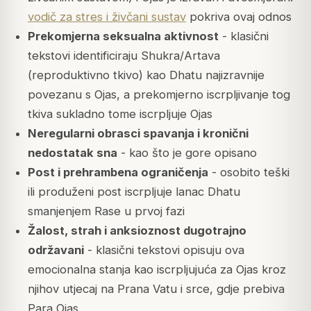
vodič za stres i živčani sustav
pokriva ovaj odnos
Prekomjerna seksualna aktivnost
- klasični
tekstovi identificiraju
Shukra/Artava
(reproduktivno tkivo) kao Dhatu najizravnije
povezanu s Ojas, a prekomjerno iscrpljivanje tog
tkiva sukladno tome iscrpljuje Ojas
Neregularni obrasci spavanja i kronični
nedostatak sna
- kao što je gore opisano
Post i prehrambena ograničenja
- osobito teški
ili produženi post iscrpljuje lanac Dhatu
smanjenjem Rase u prvoj fazi
Žalost, strah i anksioznost dugotrajno
održavani
- klasični tekstovi opisuju ova
emocionalna stanja kao iscrpljujuća za Ojas kroz
njihov utjecaj na Prana Vatu i srce, gdje prebiva
Para Ojas