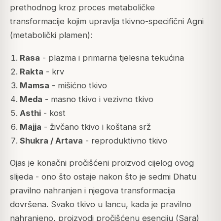
prethodnog kroz proces metaboličke
transformacije kojim upravlja tkivno-specifični
Agni
(metabolički plamen):
Rasa
- plazma i primarna tjelesna tekućina
Rakta
- krv
Mamsa
- mišićno tkivo
Meda
- masno tkivo i vezivno tkivo
Asthi
- kost
Majja
- živčano tkivo i koštana srž
Shukra / Artava
- reproduktivno tkivo
Ojas je konačni pročišćeni proizvod cijelog ovog
slijeda - ono što ostaje nakon što je sedmi Dhatu
pravilno nahranjen i njegova transformacija
dovršena. Svako tkivo u lancu, kada je pravilno
nahranjeno, proizvodi pročišćenu esenciju (
Sara
)