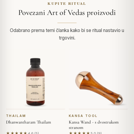
KUPITE RITUAL
Povezani Art of Vedas proizvodi
Odabrano prema temi članka kako bi se ritual nastavio u
trgovini.
THAILAM
KANSA TOOL
Dhanwantharam Thailam
Kansa Wand - s dvostrukom
stranom
★★★★★
★★★★★
4.6 (5)
5.0 (9)