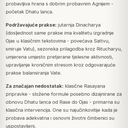
probavljiva hrana s dobrim probavnim Agnijem -
početak Dhatu lanca.
Podržavajuće prakse:
jutarnja Dinacharya
(dosljednost same prakse ima kvalitetu izgradnje
Ojas u klasičnim tekstovima - povećava Sattvu,
smiruje Vatu), sezonska prilagodba kroz Ritucharyu,
umjerena umjesto pretjerane tjelesne aktivnosti,
upravljanje kroničnim stresom kroz odgovarajuće
prakse balansiranja Vate.
Za značajan nedostatak:
klasične Rasayana
pripravke - složene formule posebno dizajnirane za
obnovu Dhatu lanca od Rase do Ojas - primarna su
klasična intervencija. One su najučinkovitije kada je
probava adekvatna i osnovni životni čimbenici su
uspostavljeni.