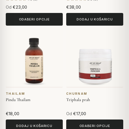
Na temelju 5 recenzija
Na temelju 9 recenzija
Od
€23,00
€38,00
ODABERI OPCIJE
DODAJ U KOŠARICU
THAILAM
CHURNAM
Pinda Thailam
Triphala prah
€18,00
Od
€17,00
DODAJ U KOŠARICU
ODABERI OPCIJE