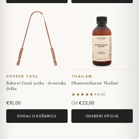
COPPER TOOL
THAILAM
Bakarni čistač jezika - dvostruka
Dhanwantharam Thailam
drška
★★★★★
4.6 (5)
Na temelju 5 recenzija
€10,00
Od
€23,00
DODAJ U KOŠARICU
ODABERI OPCIJE