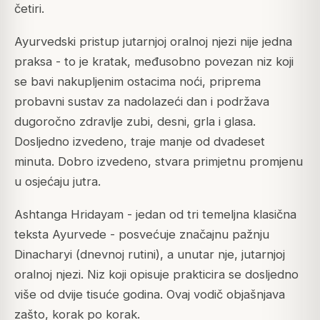
četiri.
Ayurvedski pristup jutarnjoj oralnoj njezi nije jedna
praksa - to je kratak, međusobno povezan niz koji
se bavi nakupljenim ostacima noći, priprema
probavni sustav za nadolazeći dan i podržava
dugoročno zdravlje zubi, desni, grla i glasa.
Dosljedno izvedeno, traje manje od dvadeset
minuta. Dobro izvedeno, stvara primjetnu promjenu
u osjećaju jutra.
Ashtanga Hridayam - jedan od tri temeljna klasična
teksta Ayurvede - posvećuje značajnu pažnju
Dinacharyi (dnevnoj rutini), a unutar nje, jutarnjoj
oralnoj njezi. Niz koji opisuje prakticira se dosljedno
više od dvije tisuće godina. Ovaj vodič objašnjava
zašto, korak po korak.