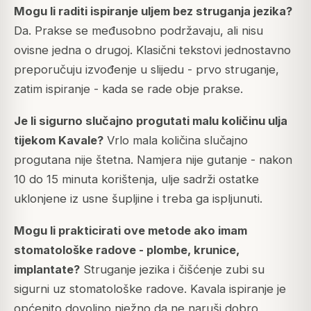
Mogu li raditi ispiranje uljem bez struganja jezika?
Da. Prakse se međusobno podržavaju, ali nisu
ovisne jedna o drugoj. Klasični tekstovi jednostavno
preporučuju izvođenje u slijedu - prvo struganje,
zatim ispiranje - kada se rade obje prakse.
Je li sigurno slučajno progutati malu količinu ulja
tijekom Kavale?
Vrlo mala količina slučajno
progutana nije štetna. Namjera nije gutanje - nakon
10 do 15 minuta korištenja, ulje sadrži ostatke
uklonjene iz usne šupljine i treba ga ispljunuti.
Mogu li prakticirati ove metode ako imam
stomatološke radove - plombe, krunice,
implantate?
Struganje jezika i čišćenje zubi su
sigurni uz stomatološke radove. Kavala ispiranje je
općenito dovoljno nježno da ne naruši dobro