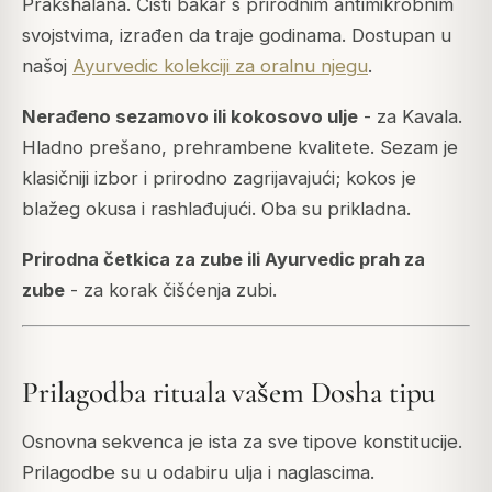
Prakshalana. Čisti bakar s prirodnim antimikrobnim
svojstvima, izrađen da traje godinama. Dostupan u
našoj
Ayurvedic kolekciji za oralnu njegu
.
Nerađeno sezamovo ili kokosovo ulje
- za Kavala.
Hladno prešano, prehrambene kvalitete. Sezam je
klasičniji izbor i prirodno zagrijavajući; kokos je
blažeg okusa i rashlađujući. Oba su prikladna.
Prirodna četkica za zube ili Ayurvedic prah za
zube
- za korak čišćenja zubi.
Prilagodba rituala vašem Dosha tipu
Osnovna sekvenca je ista za sve tipove konstitucije.
Prilagodbe su u odabiru ulja i naglascima.