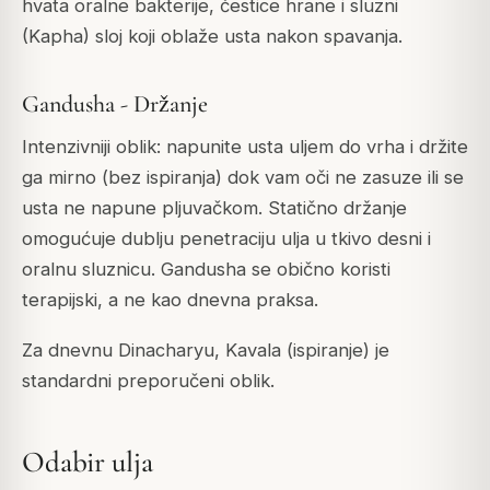
hvata oralne bakterije, čestice hrane i sluzni
(Kapha) sloj koji oblaže usta nakon spavanja.
Gandusha - Držanje
Intenzivniji oblik: napunite usta uljem do vrha i držite
ga mirno (bez ispiranja) dok vam oči ne zasuze ili se
usta ne napune pljuvačkom. Statično držanje
omogućuje dublju penetraciju ulja u tkivo desni i
oralnu sluznicu. Gandusha se obično koristi
terapijski, a ne kao dnevna praksa.
Za dnevnu Dinacharyu, Kavala (ispiranje) je
standardni preporučeni oblik.
Odabir ulja