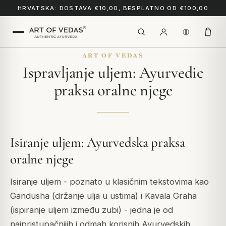
HRVATSKA: DOSTAVA €10,00, BESPLATNO OD €100,00
ART OF VEDAS
Ispravljanje uljem: Ayurvedic
praksa oralne njege
Isiranje uljem: Ayurvedska praksa
oralne njege
Isiranje uljem - poznato u klasičnim tekstovima kao
Gandusha
(držanje ulja u ustima) i
Kavala Graha
(ispiranje uljem između zubi) - jedna je od
najpristupačnijih i odmah korisnih Ayurvedskih