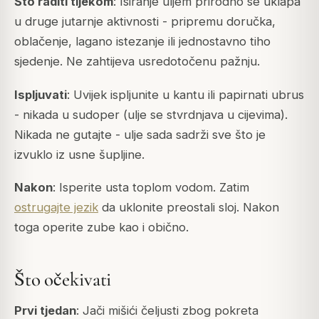
Što raditi tijekom
: Isiranje uljem prirodno se uklapa
u druge jutarnje aktivnosti - pripremu doručka,
oblačenje, lagano istezanje ili jednostavno tiho
sjedenje. Ne zahtijeva usredotočenu pažnju.
Ispljuvati
: Uvijek ispljunite u kantu ili papirnati ubrus
- nikada u sudoper (ulje se stvrdnjava u cijevima).
Nikada ne gutajte - ulje sada sadrži sve što je
izvuklo iz usne šupljine.
Nakon
: Isperite usta toplom vodom. Zatim
ostrugajte jezik
da uklonite preostali sloj. Nakon
toga operite zube kao i obično.
Što očekivati
Prvi tjedan
: Jači mišići čeljusti zbog pokreta