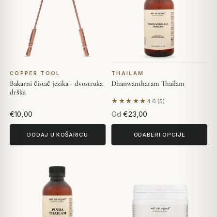
COPPER TOOL
THAILAM
Bakarni čistač jezika - dvostruka
Dhanwantharam Thailam
drška
★★★★★
4.6 (5)
Na temelju 5 recenzija
€10,00
Od
€23,00
DODAJ U KOŠARICU
ODABERI OPCIJE