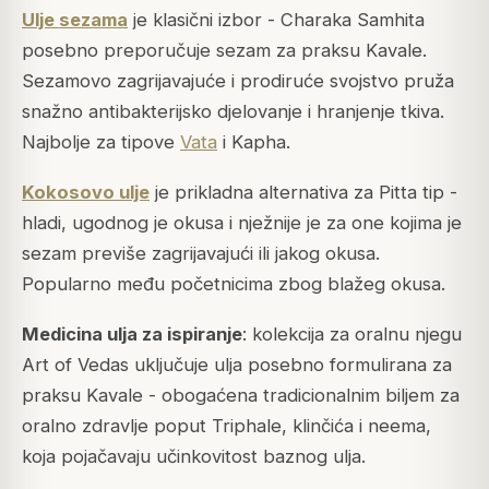
Ulje sezama
je klasični izbor -
Charaka Samhita
posebno preporučuje sezam za praksu Kavale.
Sezamovo zagrijavajuće i prodiruće svojstvo pruža
snažno antibakterijsko djelovanje i hranjenje tkiva.
Najbolje za tipove
Vata
i Kapha.
Kokosovo ulje
je prikladna alternativa za Pitta tip -
hladi, ugodnog je okusa i nježnije je za one kojima je
sezam previše zagrijavajući ili jakog okusa.
Popularno među početnicima zbog blažeg okusa.
Medicina ulja za ispiranje
: kolekcija za oralnu njegu
Art of Vedas uključuje ulja posebno formulirana za
praksu Kavale - obogaćena tradicionalnim biljem za
oralno zdravlje poput Triphale, klinčića i neema,
koja pojačavaju učinkovitost baznog ulja.