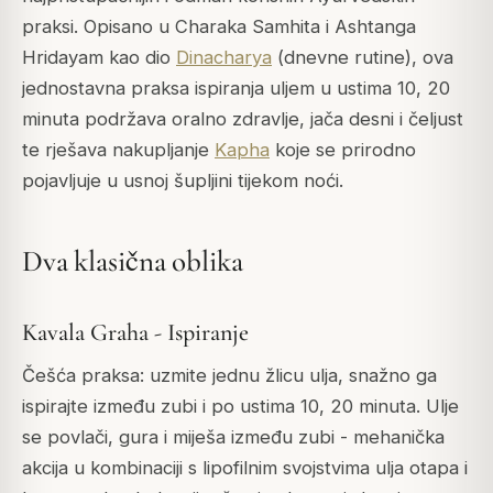
praksi. Opisano u
Charaka Samhita
i
Ashtanga
Hridayam
kao dio
Dinacharya
(dnevne rutine), ova
jednostavna praksa ispiranja uljem u ustima 10, 20
minuta podržava oralno zdravlje, jača desni i čeljust
te rješava nakupljanje
Kapha
koje se prirodno
pojavljuje u usnoj šupljini tijekom noći.
Dva klasična oblika
Kavala Graha - Ispiranje
Češća praksa: uzmite jednu žlicu ulja, snažno ga
ispirajte između zubi i po ustima 10, 20 minuta. Ulje
se povlači, gura i miješa između zubi - mehanička
akcija u kombinaciji s lipofilnim svojstvima ulja otapa i