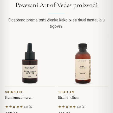
Povezani Art of Vedas proizvodi
Odabrano prema temi članka kako bi se ritual nastavio u
trgovini.
SKINCARE
THAILAM
Kumkumadi serum
Eladi Thailam
★★★★★
★★★★★
5.0 (12)
5.0 (3)
Na temelju 12 recenzija
Na temelju 3 recenzija