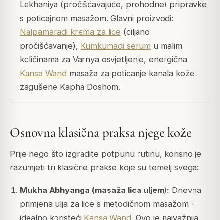
Lekhaniya (pročišćavajuće, prohodne) pripravke
s poticajnom masažom. Glavni proizvodi:
Nalpamaradi krema za lice
(ciljano
pročišćavanje),
Kumkumadi serum
u malim
količinama za Varnya osvjetljenje, energična
Kansa Wand
masaža za poticanje kanala kože
zagušene Kapha Doshom.
Osnovna klasična praksa njege kože
Prije nego što izgradite potpunu rutinu, korisno je
razumjeti tri klasične prakse koje su temelj svega:
Mukha Abhyanga (masaža lica uljem):
Dnevna
primjena ulja za lice s metodičnom masažom -
idealno koristeći
Kansa Wand
. Ovo je najvažnija