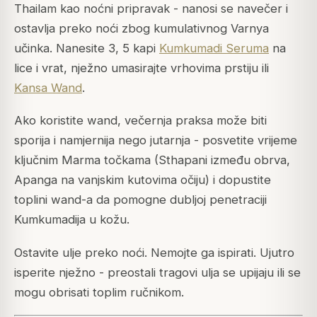
Thailam kao noćni pripravak - nanosi se navečer i
ostavlja preko noći zbog kumulativnog Varnya
učinka. Nanesite 3, 5 kapi
Kumkumadi Seruma
na
lice i vrat, nježno umasirajte vrhovima prstiju ili
Kansa Wand
.
Ako koristite wand, večernja praksa može biti
sporija i namjernija nego jutarnja - posvetite vrijeme
ključnim Marma točkama (Sthapani između obrva,
Apanga na vanjskim kutovima očiju) i dopustite
toplini wand-a da pomogne dubljoj penetraciji
Kumkumadija u kožu.
Ostavite ulje preko noći. Nemojte ga ispirati. Ujutro
isperite nježno - preostali tragovi ulja se upijaju ili se
mogu obrisati toplim ručnikom.