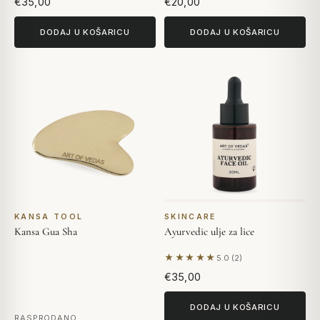
€35,00
€20,00
DODAJ U KOŠARICU
DODAJ U KOŠARICU
KANSA TOOL
SKINCARE
Kansa Gua Sha
Ayurvedic ulje za lice
★★★★★
5.0 (2)
Na temelju 2 recenzija
€35,00
DODAJ U KOŠARICU
RASPRODANO