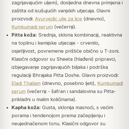
zagrijavajućim uljem), dosljedna dnevna primjena i
zaštita od isušujućih vanjskih utjecaja. Glavni
proizvodi:
Ayurvedic ulje za lice
(dnevno),
Kumkumadi serum
(večernji).
Pitta koža:
Srednja, sklona kombinaciji, reaktivna
na toplinu i kemijske utjecaje - crvenilo,
osjetljivost, povremene prištiće obično u T-zoni.
Klasični odgovor su Sheeta (hlađeni) pripravci,
izbjegavanje zagrijavajućih biljaka i podrška
regulaciji Bhrajaka Pitta Doshe. Glavni proizvodi:
Eladi Thailam
(dnevno, posebno ljeti),
Kumkumadi
serum
(večernji - šafran i sandalovina su Pitta-
prikladni u malim količinama).
Kapha koža:
Gusta, sklonija masnoći, s većim
porama i tendencijom prema začepljenju i
neujednačenom tonu. Klasični odgovor su