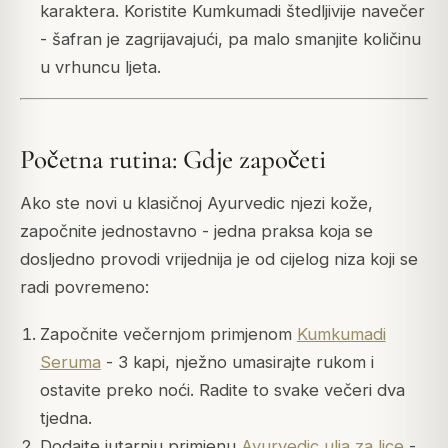
karaktera. Koristite Kumkumadi štedljivije navečer
- šafran je zagrijavajući, pa malo smanjite količinu
u vrhuncu ljeta.
Početna rutina: Gdje započeti
Ako ste novi u klasičnoj Ayurvedic njezi kože,
započnite jednostavno - jedna praksa koja se
dosljedno provodi vrijednija je od cijelog niza koji se
radi povremeno:
Započnite večernjom primjenom
Kumkumadi
Seruma
- 3 kapi, nježno umasirajte rukom i
ostavite preko noći. Radite to svake večeri dva
tjedna.
Dodajte jutarnju primjenu
Ayurvedic ulja za lice
-