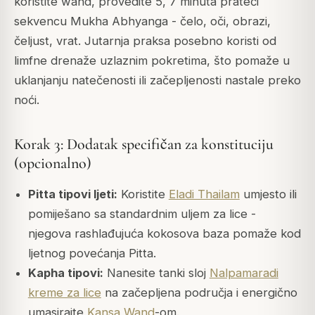
koristite wand, provedite 5, 7 minuta prateći
sekvencu Mukha Abhyanga - čelo, oči, obrazi,
čeljust, vrat. Jutarnja praksa posebno koristi od
limfne drenaže uzlaznim pokretima, što pomaže u
uklanjanju natečenosti ili začepljenosti nastale preko
noći.
Korak 3: Dodatak specifičan za konstituciju
(opcionalno)
Pitta tipovi ljeti:
Koristite
Eladi Thailam
umjesto ili
pomiješano sa standardnim uljem za lice -
njegova rashlađujuća kokosova baza pomaže kod
ljetnog povećanja Pitta.
Kapha tipovi:
Nanesite tanki sloj
Nalpamaradi
kreme za lice
na začepljena područja i energično
umasirajte
Kansa Wand
-om.