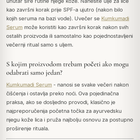
unutar šire rutine njege kože. Nanesite ulje za lice
kao završni korak prije SPF-a ujutro (nakon bilo
kojih seruma na bazi vode). Uvečer se
Kumkumadi
Serum
može koristiti kao završni korak nakon svih
ostalih proizvoda ili samostalno kao pojednostavljeni
večernji ritual samo s uljem.
S kojim proizvodom trebam početi ako mogu
odabrati samo jedan?
Kumkumadi Serum
- nanosi se svake večeri nakon
čišćenja i ostavlja preko noći. Ova pojedinačna
praksa, ako se dosljedno provodi, klasično je
najpreporučenija početna točka za ayurvedsku
njegu kože lica i pruža najbolju osnovu za postupno
proširenje rituala.