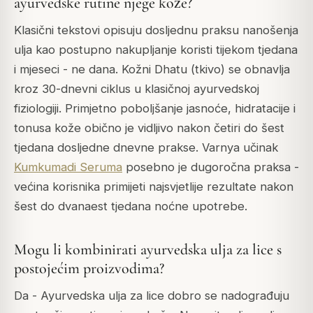
ayurvedske rutine njege kože?
Klasični tekstovi opisuju dosljednu praksu nanošenja
ulja kao postupno nakupljanje koristi tijekom tjedana
i mjeseci - ne dana. Kožni Dhatu (tkivo) se obnavlja
kroz 30-dnevni ciklus u klasičnoj ayurvedskoj
fiziologiji. Primjetno poboljšanje jasnoće, hidratacije i
tonusa kože obično je vidljivo nakon četiri do šest
tjedana dosljedne dnevne prakse. Varnya učinak
Kumkumadi Seruma
posebno je dugoročna praksa -
većina korisnika primijeti najsvjetlije rezultate nakon
šest do dvanaest tjedana noćne upotrebe.
Mogu li kombinirati ayurvedska ulja za lice s
postojećim proizvodima?
Da - Ayurvedska ulja za lice dobro se nadograđuju