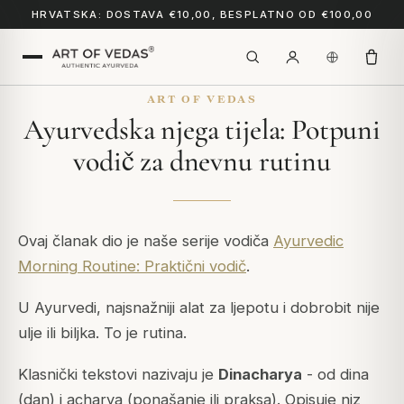
HRVATSKA: DOSTAVA €10,00, BESPLATNO OD €100,00
ART OF VEDAS
Ayurvedska njega tijela: Potpuni
vodič za dnevnu rutinu
Ovaj članak dio je naše serije vodiča
Ayurvedic
Morning Routine: Praktični vodič
.
U Ayurvedi, najsnažniji alat za ljepotu i dobrobit nije
ulje ili biljka. To je
rutina
.
Klasnički tekstovi nazivaju je
Dinacharya
- od
dina
(dan) i
acharya
(ponašanje ili praksa). Opisuje niz