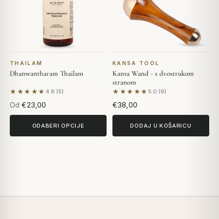
THAILAM
KANSA TOOL
Dhanwantharam Thailam
Kansa Wand - s dvostrukom
stranom
★★★★★
★★★★★
4.6 (5)
5.0 (9)
Na temelju 5 recenzija
Na temelju 9 recenzija
Od
€23,00
€38,00
ODABERI OPCIJE
DODAJ U KOŠARICU