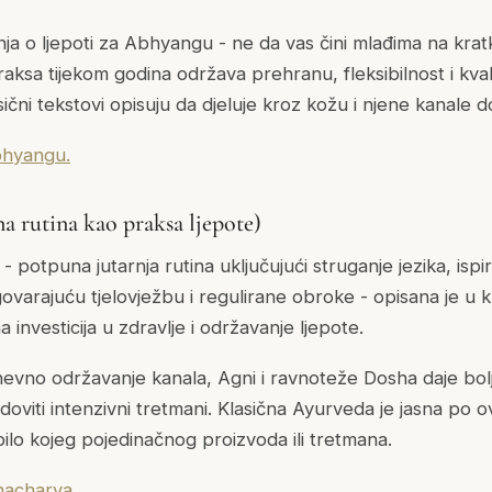
nja o ljepoti za Abhyangu - ne da vas čini mlađima na krat
ksa tijekom godina održava prehranu, fleksibilnost i kval
ični tekstovi opisuju da djeluje kroz kožu i njene kanale do
bhyangu.
a rutina kao praksa ljepote)
- potpuna jutarnja rutina uključujući struganje jezika, isp
ovarajuću tjelovježbu i regulirane obroke - opisana je u k
investicija u zdravlje i održavanje ljepote.
nevno održavanje kanala, Agni i ravnoteže Dosha daje bolj
viti intenzivni tretmani. Klasična Ayurveda je jasna po 
 bilo kojeg pojedinačnog proizvoda ili tretmana.
nacharya.