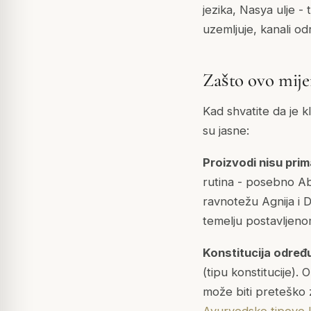
jezika, Nasya ulje -
uzemljuje, kanali od
Zašto ovo mije
Kad shvatite da je k
su jasne:
Proizvodi nisu prim
rutina - posebno Ab
ravnotežu Agnija i D
temelju postavljeno
Konstitucija određu
(tipu konstitucije).
može biti preteško z
Ayurvedske tipove k