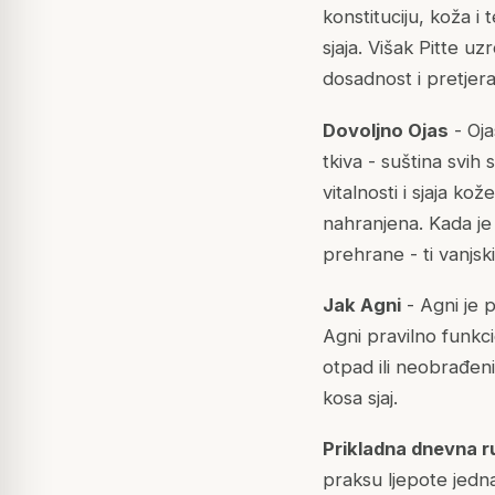
konstituciju, koža i
sjaja. Višak Pitte u
dosadnost i pretje
Dovoljno Ojas
- Oja
tkiva - suština svih 
vitalnosti i sjaja kož
nahranjena. Kada je 
prehrane - ti vanjsk
Jak Agni
- Agni je 
Agni pravilno funkc
otpad ili neobrađeni
kosa sjaj.
Prikladna dnevna r
praksu ljepote jedn