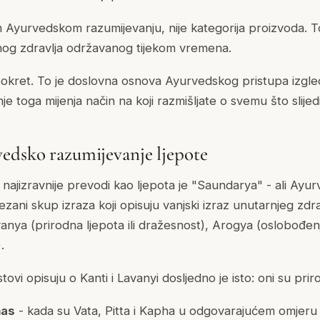
 Ayurvedskom razumijevanju, nije kategorija proizvoda. To 
lnog zdravlja održavanog tijekom vremena.
eokret. To je doslovna osnova Ayurvedskog pristupa izgle
nje toga mijenja način na koji razmišljate o svemu što slijedi
edsko razumijevanje ljepote
e najizravnije prevodi kao ljepota je "Saundarya" - ali Ayur
ani skup izraza koji opisuju vanjski izraz unutarnjeg zdravl
vanya (prirodna ljepota ili dražesnost), Arogya (oslobođen
.
tovi opisuju o Kanti i Lavanyi dosljedno je isto: oni su priro
has
- kada su Vata, Pitta i Kapha u odgovarajućem omjeru 