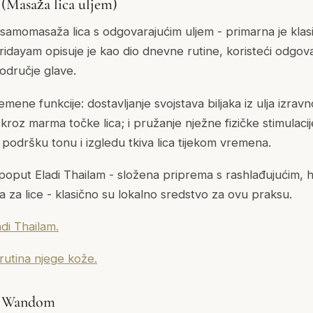
Masaža lica uljem)
momasaža lica s odgovarajućim uljem - primarna je klas
idayam opisuje je kao dio dnevne rutine, koristeći odgova
odručje glave.
emene funkcije: dostavljanje svojstava biljaka iz ulja izravn
 kroz marma točke lica; i pružanje nježne fizičke stimulacij
 podršku tonu i izgledu tkiva lica tijekom vremena.
e poput Eladi Thailam - složena priprema s rashlađujućim, h
 za lice - klasično su lokalno sredstvo za ovu praksu.
di Thailam.
utina njege kože.
sa Wandom