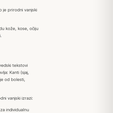
je prirodni vanjski
du kože, kose, očiju
.
vedski tekstovi
ja: Kanti (sjaj,
je od bolesti,
dni vanjski izrazi:
za individualnu