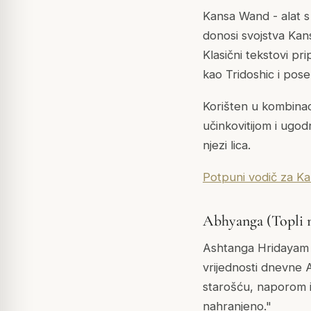
Kansa Wand - alat s
donosi svojstva Kan
Klasični tekstovi pr
kao Tridoshic i pose
Korišten u kombinac
učinkovitijom i ugod
njezi lica.
Potpuni vodič za K
Abhyanga (Topli ma
Ashtanga Hridayam sad
vrijednosti dnevne
starošću, naporom il
nahranjeno."