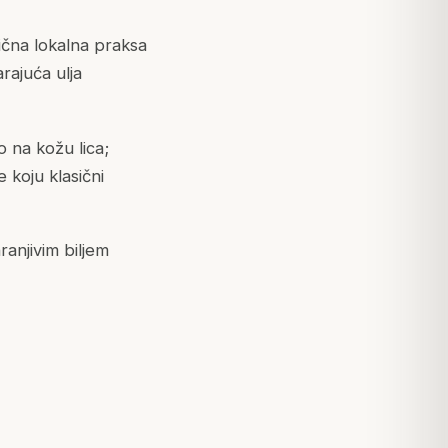
ična lokalna praksa
rajuća ulja
o na kožu lica;
e koju klasični
ranjivim biljem