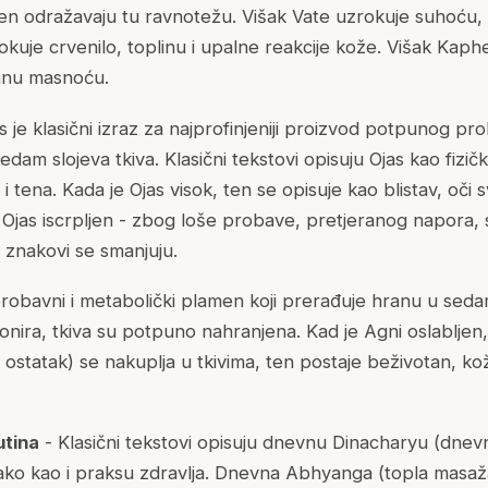
 ten odražavaju tu ravnotežu. Višak Vate uzrokuje suhoću, 
zrokuje crvenilo, toplinu i upalne reakcije kože. Višak Kaph
ranu masnoću.
s je klasični izraz za najprofinjeniji proizvod potpunog pr
sedam slojeva tkiva. Klasični tekstovi opisuju Ojas kao fizi
e i tena. Kada je Ojas visok, ten se opisuje kao blistav, oči s
Ojas iscrpljen - zbog loše probave, pretjeranog napora, s
i znakovi se smanjuju.
probavni i metabolički plamen koji prerađuje hranu u sedam
ionira, tkiva su potpuno nahranjena. Kad je Agni oslabljen
 ostatak) se nakuplja u tkivima, ten postaje beživotan, ko
utina
- Klasični tekstovi opisuju dnevnu Dinacharyu (dnev
ako kao i praksu zdravlja. Dnevna Abhyanga (topla masaža