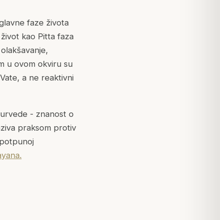
 glavne faze života
 život kao Pitta faza
, olakšavanje,
em u ovom okviru su
Vate, a ne reaktivni
urvede - znanost o
aziva praksom protiv
u potpunoj
ayana.