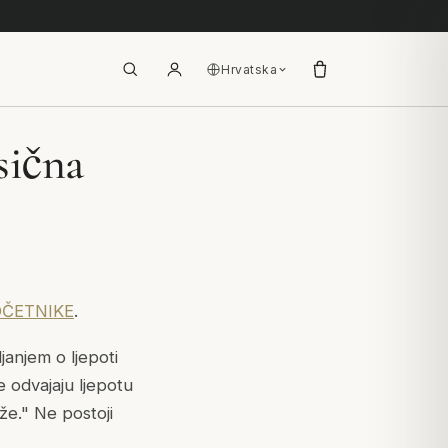
Hrvatska
sična
OČETNIKE
.
janjem o ljepoti
 odvajaju ljepotu
že." Ne postoji