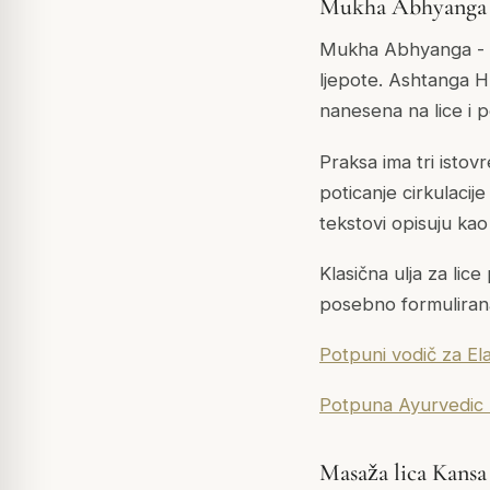
Mukha Abhyanga (
Mukha Abhyanga - sa
ljepote. Ashtanga Hr
nanesena na lice i p
Praksa ima tri istovr
poticanje cirkulacije
tekstovi opisuju kao
Klasična ulja za lic
posebno formulirana
Potpuni vodič za Ela
Potpuna Ayurvedic r
Masaža lica Kan