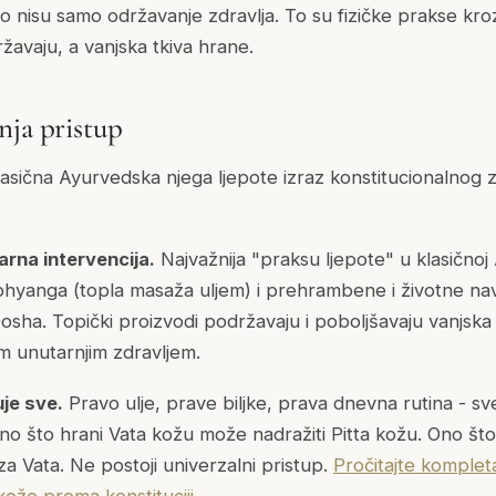
 to nisu samo održavanje zdravlja. To su fizičke prakse kro
ržavaju, a vanjska tkiva hrane.
nja pristup
lasična Ayurvedska njega ljepote izraz konstitucionalnog zd
arna intervencija.
Najvažnija "praksu ljepote" u klasičnoj
hyanga (topla masaža uljem) i prehrambene i životne nav
osha. Topički proizvodi podržavaju i poboljšavaju vanjska tk
m unutarnjim zdravljem.
je sve.
Pravo ulje, prave biljke, prava dnevna rutina - sve 
 Ono što hrani Vata kožu može nadražiti Pitta kožu. Ono št
a Vata. Ne postoji univerzalni pristup.
Pročitajte komplet
ože prema konstituciji.