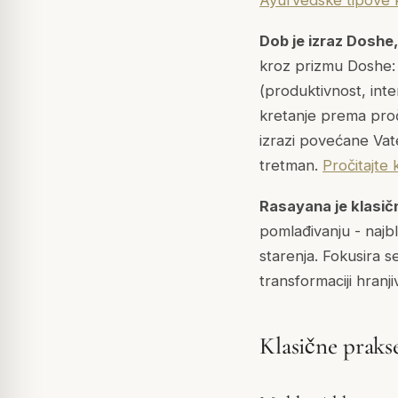
Dob je izraz Doshe
kroz prizmu Doshe: d
(produktivnost, inten
kretanje prema proč
izrazi povećane Vate
tretman.
Pročitajte
Rasayana je klasič
pomlađivanju - najb
starenja. Fokusira s
transformaciji hranji
Klasične prakse