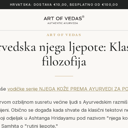
HRVATSKA: DOSTAVA €10,00, BESPLATNO OD €100,00
ART OF VEDAS
vedska njega ljepote: Kla
filozofija
naše
vodičke serije NJEGA KOŽE PREMA AYURVEDI ZA P
rvom ozbiljnom susretu većine ljudi s Ayurvedskim razmišl
jeni. Obično se događa kada shvate da klasični tekstovi ne
toji odjeljak u Ashtanga Hridayamu pod nazivom "njega ko
Samhita o "rutini ljepote."