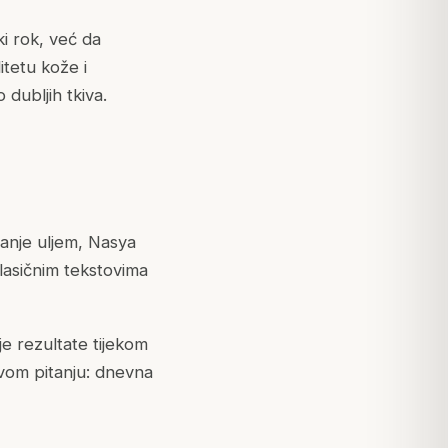
ki rok, već da
itetu kože i
 dubljih tkiva.
iranje uljem, Nasya
lasičnim tekstovima
e rezultate tijekom
ovom pitanju: dnevna