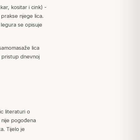
, kositar i cink) -
prakse njege lica.
 legura se opisuje
 samomasaže lica
i pristup dnevnoj
c literaturi o
 nije pogođena
. Tijelo je