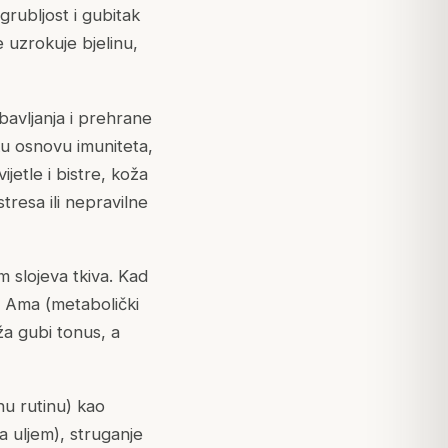
grubljost i gubitak
e uzrokuje bjelinu,
obavljanja i prehrane
čku osnovu imuniteta,
vijetle i bistre, koža
tresa ili nepravilne
 slojeva tkiva. Kad
, Ama (metabolički
ža gubi tonus, a
nu rutinu) kao
 uljem), struganje