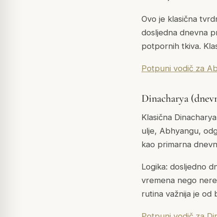
Ovo je klasična tvrd
dosljedna dnevna pra
potpornih tkiva. Klas
Potpuni vodič za A
Dinacharya (dnevn
Klasična Dinacharya 
ulje, Abhyangu, odg
kao primarna dnevna 
Logika: dosljedno d
vremena nego neredo
rutina važnija je od
Potpuni vodič za Di