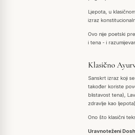
Ljepota, u klasičnom
izraz konstituciona
Ovo nije poetski pr
i tena - i razumijeva
Klasično Ayurv
Sanskrt izraz koji s
također koriste povez
blistavost tena), La
zdravlje kao ljepota)
Ono što klasični teks
Uravnoteženi Dos