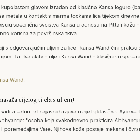
 kupolastom glavom izrađen od klasične Kansa legure (bakar
sa metala u kontakt s marma točkama lica tijekom dnevne 
ipisuju specifična svojstva Kansa u odnosu na Pitta i kožu -
bno korisna za površinska tkiva.
iji s odgovarajućim uljem za lice, Kansa Wand čini praksu
nijom. Ta dva alata - ulje i Kansa Wand - klasični su spojen
ansa Wand.
saža cijelog tijela s uljem)
rži jednu od najjasnijih izjava u cijeloj klasičnoj Ayurvedi
 Abhyange: "osoba koja svakodnevno prakticira Abhyangu
i poremećajima Vate. Njihova koža postaje mekana i čvrsta