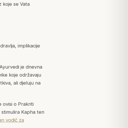
z koje se Vata
ravlja, implikacije
 Ayurvedi je dnevna
ike koje održavaju
iva, ali djeluju na
ovisi o Prakriti
o stimulira Kapha ten
an vodič za