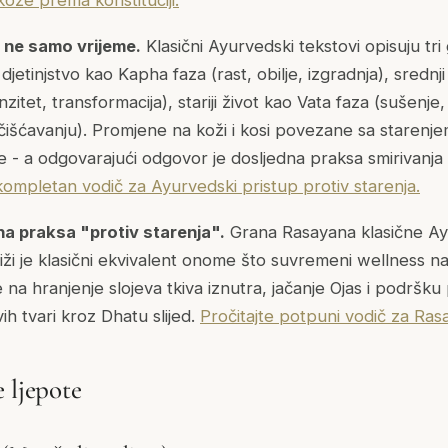
, ne samo vrijeme.
Klasični Ayurvedski tekstovi opisuju tri
jetinjstvo kao Kapha faza (rast, obilje, izgradnja), srednji
zitet, transformacija), stariji život kao Vata faza (sušenje
išćavanju). Promjene na koži i kosi povezane sa starenj
 - a odgovarajući odgovor je dosljedna praksa smirivanja 
 kompletan vodič za Ayurvedski pristup protiv starenja.
na praksa "protiv starenja".
Grana Rasayana klasične Ay
liži je klasični ekvivalent onome što suvremeni wellness n
e na hranjenje slojeva tkiva iznutra, jačanje Ojas i podršk
vih tvari kroz Dhatu slijed.
Pročitajte potpuni vodič za Ras
 ljepote