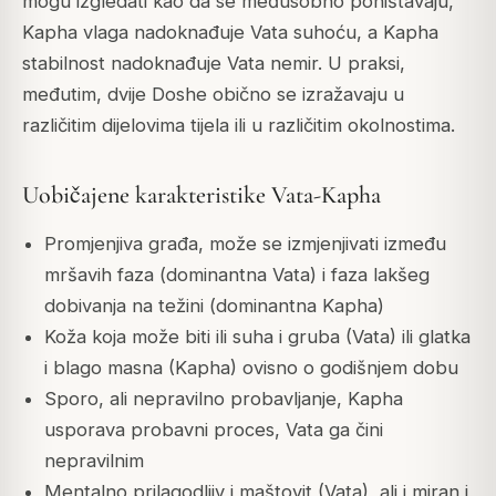
mogu izgledati kao da se međusobno poništavaju,
Kapha vlaga nadoknađuje Vata suhoću, a Kapha
stabilnost nadoknađuje Vata nemir. U praksi,
međutim, dvije Doshe obično se izražavaju u
različitim dijelovima tijela ili u različitim okolnostima.
Uobičajene karakteristike Vata-Kapha
Promjenjiva građa, može se izmjenjivati između
mršavih faza (dominantna Vata) i faza lakšeg
dobivanja na težini (dominantna Kapha)
Koža koja može biti ili suha i gruba (Vata) ili glatka
i blago masna (Kapha) ovisno o godišnjem dobu
Sporo, ali nepravilno probavljanje, Kapha
usporava probavni proces, Vata ga čini
nepravilnim
Mentalno prilagodljiv i maštovit (Vata), ali i miran i