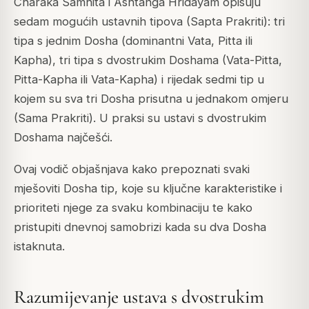
Charaka Samhita i Ashtanga Hridayam opisuju
sedam mogućih ustavnih tipova (Sapta Prakriti): tri
tipa s jednim Dosha (dominantni Vata, Pitta ili
Kapha), tri tipa s dvostrukim Doshama (Vata-Pitta,
Pitta-Kapha ili Vata-Kapha) i rijedak sedmi tip u
kojem su sva tri Dosha prisutna u jednakom omjeru
(Sama Prakriti). U praksi su ustavi s dvostrukim
Doshama najčešći.
Ovaj vodič objašnjava kako prepoznati svaki
mješoviti Dosha tip, koje su ključne karakteristike i
prioriteti njege za svaku kombinaciju te kako
pristupiti dnevnoj samobrizi kada su dva Dosha
istaknuta.
Razumijevanje ustava s dvostrukim