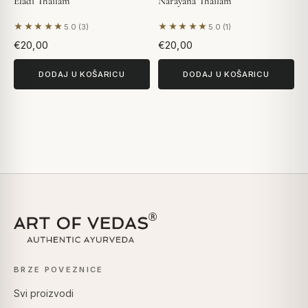
Eladi Thailam
Narayana Thailam
★★★★★
★★★★★
5.0 (3)
5.0 (1)
Na temelju 3 recenzija
Na temelju 1 recenzije
€20,00
€20,00
DODAJ U KOŠARICU
DODAJ U KOŠARICU
BRZE POVEZNICE
Svi proizvodi