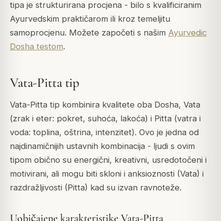
tipa je strukturirana procjena - bilo s kvalificiranim
Ayurvedskim praktičarom ili kroz temeljitu
samoprocjenu. Možete započeti s našim
Ayurvedic
Dosha testom
.
Vata-Pitta tip
Vata-Pitta tip kombinira kvalitete oba Dosha, Vata
(zrak i eter: pokret, suhoća, lakoća) i Pitta (vatra i
voda: toplina, oštrina, intenzitet). Ovo je jedna od
najdinamičnijih ustavnih kombinacija - ljudi s ovim
tipom obično su energični, kreativni, usredotočeni i
motivirani, ali mogu biti skloni i anksioznosti (Vata) i
razdražljivosti (Pitta) kad su izvan ravnoteže.
Uobičajene karakteristike Vata-Pitta