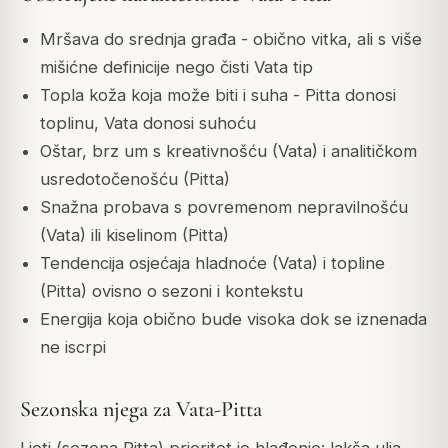
Mršava do srednja građa - obično vitka, ali s više
mišićne definicije nego čisti Vata tip
Topla koža koja može biti i suha - Pitta donosi
toplinu, Vata donosi suhoću
Oštar, brz um s kreativnošću (Vata) i analitičkom
usredotočenošću (Pitta)
Snažna probava s povremenom nepravilnošću
(Vata) ili kiselinom (Pitta)
Tendencija osjećaja hladnoće (Vata) i topline
(Pitta) ovisno o sezoni i kontekstu
Energija koja obično bude visoka dok se iznenada
ne iscrpi
Sezonska njega za Vata-Pitta
Ljeti (sezona Pitta) prioritet je hlađenje: lakša ulja,