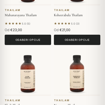
THAILAM
THAILAM
Mahanarayana Thailam
Ksheerabala Thailam
★★★★★
★★★★★
5.0 (5)
5.0 (3)
Na temelju 5 recenzija
Na temelju 3 recenzija
Od
€23,00
Od
€21,00
ODABERI OPCIJE
ODABERI OPCIJE
THAILAM
THAILAM