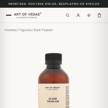
HRVATSKA: DOSTAVA €10,00, BESPLATNO OD €100,00
Početna
/
Trgovina
/ Eladi Thailam