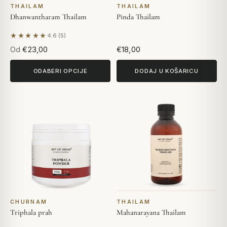
THAILAM
THAILAM
Dhanwantharam Thailam
Pinda Thailam
★★★★★
4.6 (5)
Na temelju 5 recenzija
Od
€23,00
€18,00
ODABERI OPCIJE
DODAJ U KOŠARICU
CHURNAM
THAILAM
Triphala prah
Mahanarayana Thailam