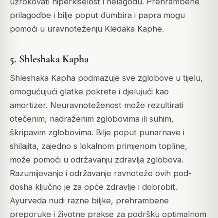
uzrokovati hiperkiselost i nelagodu.
Prehrambene
prilagodbe i bilje poput đumbira i papra mogu
pomoći u uravnoteženju Kledaka Kaphe.
5. Shleshaka Kapha
Shleshaka Kapha podmazuje sve zglobove u tijelu,
omogućujući glatke pokrete i djelujući kao
amortizer. Neuravnoteženost može rezultirati
otečenim, nadraženim zglobovima ili suhim,
škripavim zglobovima.
Bilje poput punarnave i
shilajita, zajedno s lokalnom primjenom topline,
može pomoći u održavanju zdravlja zglobova.
Razumijevanje i održavanje ravnoteže ovih pod-
dosha ključno je za opće zdravlje i dobrobit.
Ayurveda nudi razne biljke, prehrambene
preporuke i životne prakse za podršku optimalnom