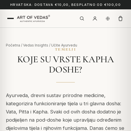
HRVATSKA: DOSTAVA €10,00, BESPLATNO OD €100,00
Početna
/
Vedas Insights
/
Učite Ayurvedu
TEMELJI
KOJE SU VRSTE KAPHA
DOSHE?
Ayurveda, drevni sustav prirodne medicine,
kategorizira funkcioniranje tijela u tri glavna dosha:
Vata, Pitta i Kapha.
Svaki od ovih dosha dodatno je
podijeljen na pod-doshe koje upravljaju određenim
dijelovima tijela i njihovim funkcijama. Danas ćemo se