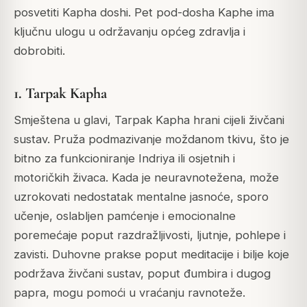
posvetiti Kapha doshi.
Pet pod-dosha Kaphe ima
ključnu ulogu u održavanju općeg zdravlja i
dobrobiti.
1. Tarpak Kapha
Smještena u glavi, Tarpak Kapha hrani cijeli živčani
sustav. Pruža podmazivanje moždanom tkivu, što je
bitno za funkcioniranje Indriya ili osjetnih i
motoričkih živaca.
Kada je neuravnotežena, može
uzrokovati nedostatak mentalne jasnoće, sporo
učenje, oslabljen pamćenje i emocionalne
poremećaje poput razdražljivosti, ljutnje, pohlepe i
zavisti.
Duhovne prakse poput meditacije i bilje koje
podržava živčani sustav, poput đumbira i dugog
papra, mogu pomoći u vraćanju ravnoteže.