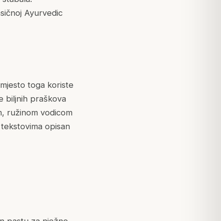
asičnoj Ayurvedic
mjesto toga koriste
e biljnih praškova
m, ružinom vodicom
c tekstovima opisan
an pastu za nježno