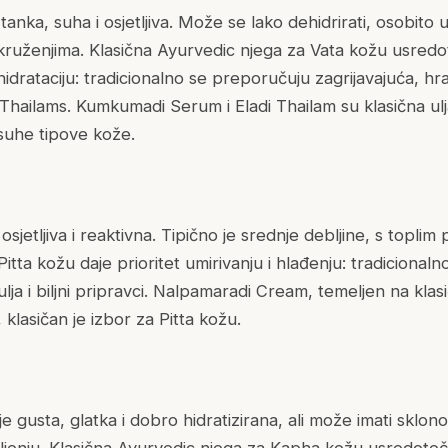
tanka, suha i osjetljiva. Može se lako dehidrirati, osobito u
okruženjima. Klasična Ayurvedic njega za Vata kožu usredo
drataciju: tradicionalno se preporučuju zagrijavajuća, hra
hailams. Kumkumadi Serum i Eladi Thailam su klasična ul
suhe tipove kože.
osjetljiva i reaktivna. Tipično je srednje debljine, s topli
itta kožu daje prioritet umirivanju i hlađenju: tradicional
lja i biljni pripravci. Nalpamaradi Cream, temeljen na klasi
lasičan je izbor za Pitta kožu.
 gusta, glatka i dobro hidratizirana, ali može imati sklo