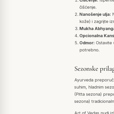
čišćenje.
Nanošenje ulja:
N
kože) i zagrijte 
Mukha Abhyang
Opcionalna Kan
Odmor:
Ostavite 
potrebno.
Sezonske prila
Ayurveda preporuču
suhim, hladnim sezon
(Pitta sezona) prepo
sezona) tradicionalno
Art of Vedas nudi i