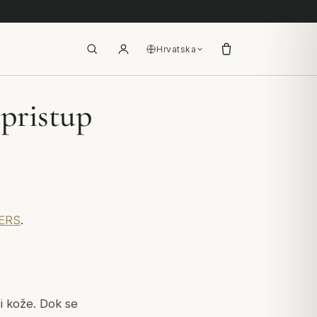
Hrvatska
 pristup
NERS
.
 i kože. Dok se