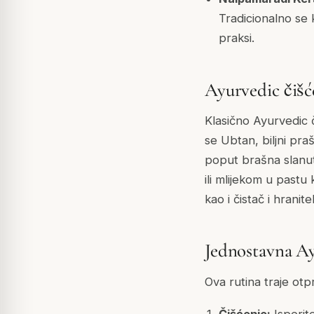
Tradicionalno se k
praksi.
Ayurvedic čišć
Klasično Ayurvedic 
se Ubtan, biljni pra
poput brašna slanu
ili mlijekom u pastu
kao i čistač i hranit
Jednostavna Ayu
Ova rutina traje otp
Čišćenje:
Isperit