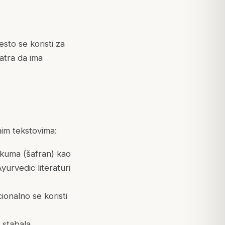
sto se koristi za
atra da ima
nim tekstovima:
umkuma (šafran) kao
yurvedic literaturi
onalno se koristi
 stabala.