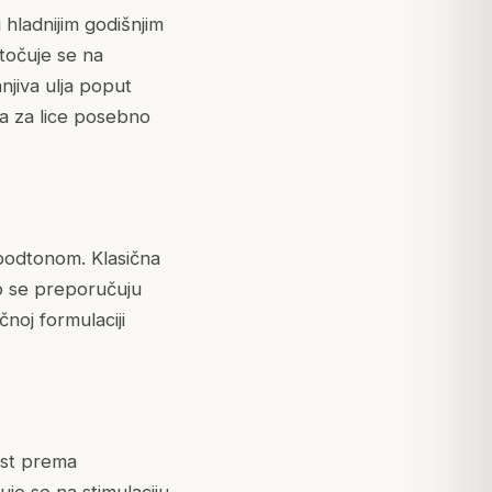
 hladnijim godišnjim
točuje se na
njiva ulja poput
ja za lice posebno
m podtonom. Klasična
no se preporučuju
čnoj formulaciji
nost prema