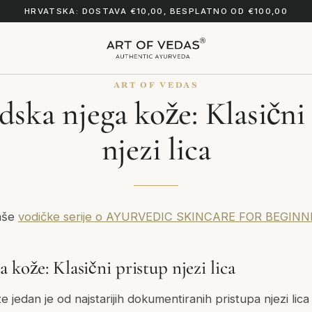
HRVATSKA: DOSTAVA €10,00, BESPLATNO OD €100,00
ART OF VEDAS
ska njega kože: Klasični
njezi lica
naše
vodičke serije o AYURVEDIC SKINCARE FOR BEGIN
 kože: Klasični pristup njezi lica
 jedan je od najstarijih dokumentiranih pristupa njezi lica