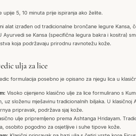
e upije 5, 10 minuta prije ispiranja ako želite.
 alat izrađen od tradicionalne brončane legure Kansa, če
yurvedi se Kansa (specifična legura bakra i kositra) sm
jstva koja podržavaju prirodnu ravnotežu kože.
dic ulja za lice
edic formulacija posebno je opisano za njegu lica u klasič
m:
Visoko cijenjeno klasično ulje za lice formulirano s K
 uz složenu mješavinu tradicionalnih biljaka. U klasičnoj A
rnya pripravak, podržava sjaj kože.
sično ulje pripremljeno prema Ashtanga Hridayam. Tradici
jela, osobito pogodno za osjetljive i suhe tipove kože.
am:
Klasični pripravak na bazi ulja s četiri vrste kore Ficus