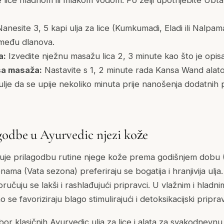
anesite 3, 5 kapi ulja za lice (Kumkumadi, Eladi ili Nalpam
između dlanova.
a:
Izvedite nježnu masažu lica 2, 3 minute kao što je opis
sa masaža:
Nastavite s 1, 2 minute rada Kansa Wand alato
ulje da se upije nekoliko minuta prije nanošenja dodatnih 
godbe u Ayurvedic njezi kože
je prilagodbu rutine njege kože prema godišnjem dobu (
ama (Vata sezona) preferiraju se bogatija i hranjivija ulj
ručuju se lakši i rashlađujući pripravci. U vlažnim i hla
 se favoriziraju blago stimulirajući i detoksikacijski priprav
zbor klasičnih Ayurvedic ulja za lice i alata za svakodne