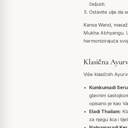
čeljusti.
Ostavite ulje da s
Kansa Wand, masažni
Mukha Abhyangu. U A
harmonizirajuća svo
Klasična Ayurve
Više klasičnih Ayurv
Kumkumadi Seru
glavnim sastojkom,
opisano je kao Va
Eladi Thailam:
Kla
za njegu lica i ti
Nalpamaradi Ker