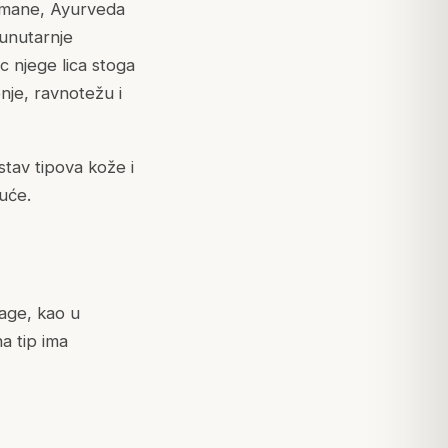
etmane, Ayurveda
 unutarnje
c njege lica stoga
nje, ravnotežu i
stav tipova kože i
uće.
lage, kao u
a tip ima