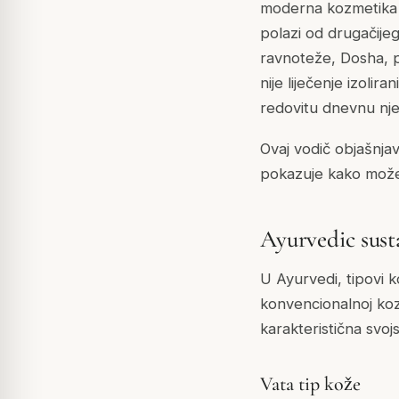
moderna kozmetika č
polazi od drugačije
ravnoteže, Dosha, pr
nije liječenje izoli
redovitu dnevnu nj
Ovaj vodič objašnjav
pokazuje kako možet
Ayurvedic sust
U Ayurvedi, tipovi k
konvencionalnoj koz
karakteristična svoj
Vata tip kože