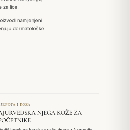
 za lice.
oizvodi namijenjeni
jenjuju dermatološke
LJEPOTA I KOŽA
AJURVEDSKA NJEGA KOŽE ZA
POČETNIKE
Vodič korak po korak za vašu dnevnu Ayurvedic