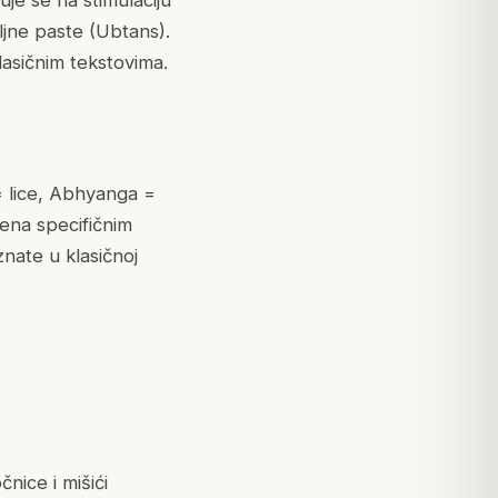
je se na stimulaciju
iljne paste (Ubtans).
lasičnim tekstovima.
= lice, Abhyanga =
dena specifičnim
nate u klasičnoj
nice i mišići