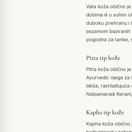
Vata koža obično je 
dobima ili u suhim 
duboku prehranu i hi
sezamom baziranih T
pogodna za tanke, 
Pitta tip kože
Pitta koža obično je 
Ayurvedic njega za P
lakša, rashlađujuća u
Nalpamaradi Keram, k
Kapha tip kože
Kapha koža obično je