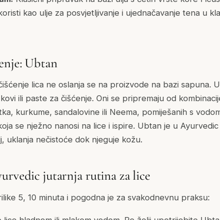
oristi kao ulje za posvjetljivanje i ujednačavanje tena u kl
enje: Ubtan
čišćenje lica ne oslanja se na proizvode na bazi sapuna. U
škovi ili paste za čišćenje. Oni se pripremaju od kombinacij
tka, kurkume, sandalovine ili Neema, pomiješanih s vodo
 koja se nježno nanosi na lice i ispire. Ubtan je u Ayurvedi
elj, uklanja nečistoće dok njeguje kožu.
rvedic jutarnja rutina za lice
rilike 5, 10 minuta i pogodna je za svakodnevnu praksu:
e lice hladnom ili mlakom vodom. Po želji upotrijebite Ubt