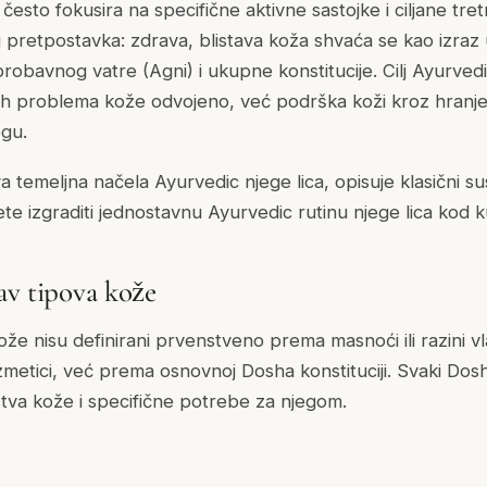
esto fokusira na specifične aktivne sastojke i ciljane tr
g pretpostavka: zdrava, blistava koža shvaća se kao izraz
obavnog vatre (Agni) i ukupne konstitucije. Cilj Ayurvedi
ranih problema kože odvojeno, već podrška koži kroz hranje
egu.
a temeljna načela Ayurvedic njege lica, opisuje klasični su
e izgraditi jednostavnu Ayurvedic rutinu njege lica kod k
av tipova kože
ože nisu definirani prvenstveno prema masnoći ili razini v
metici, već prema osnovnoj Dosha konstituciji. Svaki Dosh
stva kože i specifične potrebe za njegom.