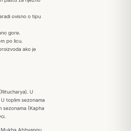
aradi ovisno o tipu
ano gore.
m po licu.
proizvoda ako je
Ritucharya). U
a. U toplim sezonama
dnim sezonama (Kapha
ci.
vnu Mukha Abhyangu,