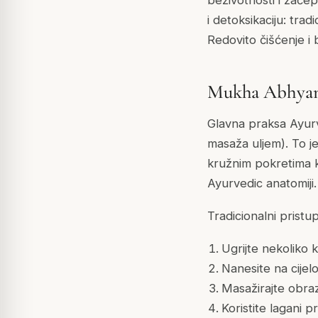
beživotnosti i zače
i detoksikaciju: trad
Redovito čišćenje i 
Mukha Abhyang
Glavna praksa Ayurv
masaža uljem). To je
kružnim pokretima k
Ayurvedic anatomiji.
Tradicionalni pristup
Ugrijte nekoliko k
Nanesite na cijel
Masažirajte obraz
Koristite lagani 