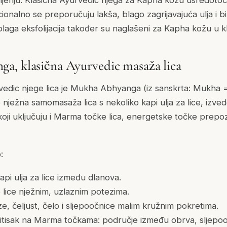
pljenju. Klasična Ayurvedic njega za Kapha kožu usredotoču
icionalno se preporučuju lakša, blago zagrijavajuća ulja i b
blaga eksfolijacija također su naglašeni za Kapha kožu u k
a, klasična Ayurvedic masaža lica
edic njege lica je Mukha Abhyanga (iz sanskrta: Mukha 
 nježna samomasaža lica s nekoliko kapi ulja za lice, izve
oji uključuju i Marma točke lica, energetske točke prepoz
:
api ulja za lice između dlanova.
o lice nježnim, uzlaznim potezima.
e, čeljust, čelo i sljepoočnice malim kružnim pokretima.
pritisak na Marma točkama: područje između obrva, sljepooč