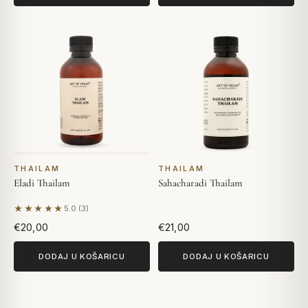
THAILAM
THAILAM
Eladi Thailam
Sahacharadi Thailam
★★★★★
5.0 (3)
Na temelju 3 recenzija
€20,00
€21,00
DODAJ U KOŠARICU
DODAJ U KOŠARICU