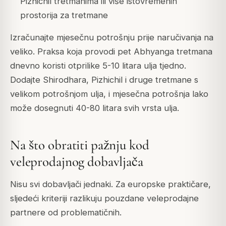
Pizhichil tretmanima ili više istovremenih
prostorija za tretmane
Izračunajte mjesečnu potrošnju prije naručivanja na
veliko. Praksa koja provodi pet Abhyanga tretmana
dnevno koristi otprilike 5-10 litara ulja tjedno.
Dodajte Shirodhara, Pizhichil i druge tretmane s
velikom potrošnjom ulja, i mjesečna potrošnja lako
može dosegnuti 40-80 litara svih vrsta ulja.
Na što obratiti pažnju kod
veleprodajnog dobavljača
Nisu svi dobavljači jednaki. Za europske praktičare,
sljedeći kriteriji razlikuju pouzdane veleprodajne
partnere od problematičnih.