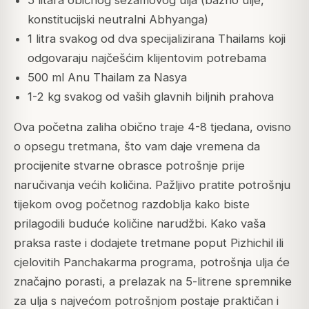
konstitucijski neutralni Abhyanga)
1 litra svakog od dva specijalizirana Thailams koji
odgovaraju najčešćim klijentovim potrebama
500 ml Anu Thailam za Nasya
1-2 kg svakog od vaših glavnih biljnih prahova
Ova početna zaliha obično traje 4-8 tjedana, ovisno
o opsegu tretmana, što vam daje vremena da
procijenite stvarne obrasce potrošnje prije
naručivanja većih količina. Pažljivo pratite potrošnju
tijekom ovog početnog razdoblja kako biste
prilagodili buduće količine narudžbi. Kako vaša
praksa raste i dodajete tretmane poput Pizhichil ili
cjelovitih Panchakarma programa, potrošnja ulja će
značajno porasti, a prelazak na 5-litrene spremnike
za ulja s najvećom potrošnjom postaje praktičan i