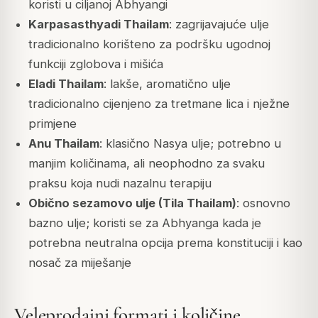
koristi u ciljanoj Abhyangi
Karpasasthyadi Thailam
: zagrijavajuće ulje
tradicionalno korišteno za podršku ugodnoj
funkciji zglobova i mišića
Eladi Thailam
: lakše, aromatično ulje
tradicionalno cijenjeno za tretmane lica i nježne
primjene
Anu Thailam
: klasično Nasya ulje; potrebno u
manjim količinama, ali neophodno za svaku
praksu koja nudi nazalnu terapiju
Obično sezamovo ulje (Tila Thailam)
: osnovno
bazno ulje; koristi se za Abhyanga kada je
potrebna neutralna opcija prema konstituciji i kao
nosač za miješanje
Veleprodajni formati i količine