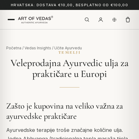
HRVATSKA: DOSTAVA €10,00, BESPLATNO OD €100,00
Početna
/
Vedas Insights
/
Učite Ayurvedu
TEMELJI
Veleprodajna Ayurvedic ulja za
praktičare u Europi
Zašto je kupovina na veliko važna za
ayurvedske praktičare
Ayurvedske terapije troše značajne količine ulja.
Jedna Abhyanga (tradicionalna topla masaža tijela