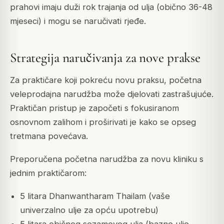
prahovi imaju duži rok trajanja od ulja (obično 36-48
mjeseci) i mogu se naručivati rjeđe.
Strategija naručivanja za nove prakse
Za praktičare koji pokreću novu praksu, početna
veleprodajna narudžba može djelovati zastrašujuće.
Praktičan pristup je započeti s fokusiranom
osnovnom zalihom i proširivati je kako se opseg
tretmana povećava.
Preporučena početna narudžba za novu kliniku s
jednim praktičarom:
5 litara Dhanwantharam Thailam (vaše
univerzalno ulje za opću upotrebu)
5 litara običnog sezamovog ulja (bazno ulje,