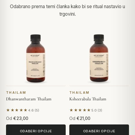
Odabrano prema temi članka kako bi se ritual nastavio u
trgovini.
THAILAM
THAILAM
Dhanwantharam Thailam
Ksheerabala Thailam
★★★★★
★★★★★
4.6 (5)
5.0 (3)
Na temelju 5 recenzija
Na temelju 3 recenzija
Od
€23,00
Od
€21,00
ODABERI OPCIJE
ODABERI OPCIJE