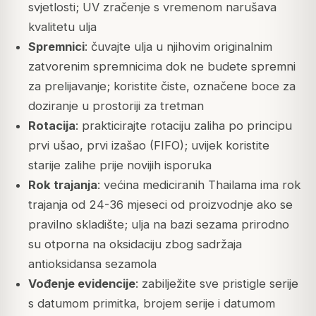
svjetlosti; UV zračenje s vremenom narušava
kvalitetu ulja
Spremnici
: čuvajte ulja u njihovim originalnim
zatvorenim spremnicima dok ne budete spremni
za prelijavanje; koristite čiste, označene boce za
doziranje u prostoriji za tretman
Rotacija
: prakticirajte rotaciju zaliha po principu
prvi ušao, prvi izašao (FIFO); uvijek koristite
starije zalihe prije novijih isporuka
Rok trajanja
: većina mediciranih Thailama ima rok
trajanja od 24-36 mjeseci od proizvodnje ako se
pravilno skladište; ulja na bazi sezama prirodno
su otporna na oksidaciju zbog sadržaja
antioksidansa sezamola
Vođenje evidencije
: zabilježite sve pristigle serije
s datumom primitka, brojem serije i datumom