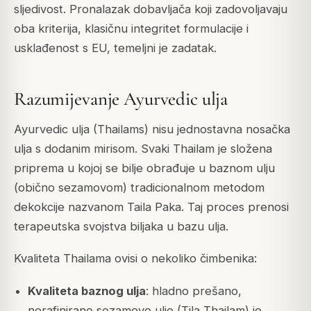
sljedivost. Pronalazak dobavljača koji zadovoljavaju
oba kriterija, klasičnu integritet formulacije i
usklađenost s EU, temeljni je zadatak.
Razumijevanje Ayurvedic ulja
Ayurvedic ulja (Thailams) nisu jednostavna nosačka
ulja s dodanim mirisom. Svaki Thailam je složena
priprema u kojoj se bilje obrađuje u baznom ulju
(obično sezamovom) tradicionalnom metodom
dekokcije nazvanom Taila Paka. Taj proces prenosi
terapeutska svojstva biljaka u bazu ulja.
Kvaliteta Thailama ovisi o nekoliko čimbenika:
Kvaliteta baznog ulja
: hladno prešano,
nerafinirano sezamovo ulje (Tila Thailam) je