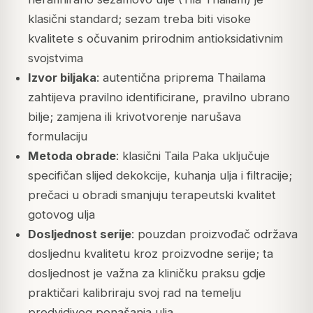
klasični standard; sezam treba biti visoke
kvalitete s očuvanim prirodnim antioksidativnim
svojstvima
Izvor biljaka
: autentična priprema Thailama
zahtijeva pravilno identificirane, pravilno ubrano
bilje; zamjena ili krivotvorenje narušava
formulaciju
Metoda obrade
: klasični Taila Paka uključuje
specifičan slijed dekokcije, kuhanja ulja i filtracije;
prečaci u obradi smanjuju terapeutski kvalitet
gotovog ulja
Dosljednost serije
: pouzdan proizvođač održava
dosljednu kvalitetu kroz proizvodne serije; ta
dosljednost je važna za kliničku praksu gdje
praktičari kalibriraju svoj rad na temelju
predvidivog ponašanja ulja