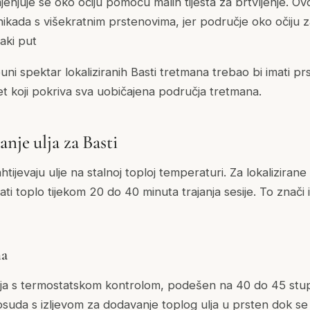
enjuje se oko očiju pomoću malih tijesta za brtvljenje. Ovo
 nikada s višekratnim prstenovima, jer područje oko očiju 
aki put
uni spektar lokaliziranih Basti tretmana trebao bi imati p
u set koji pokriva sva uobičajena područja tretmana.
nje ulja za Basti
htijevaju ulje na stalnoj toploj temperaturi. Za lokalizirane
ati toplo tijekom 20 do 40 minuta trajanja sesije. To znači 
ma
 ulja s termostatskom kontrolom, podešen na 40 do 45 stup
posuda s izljevom za dodavanje toplog ulja u prsten dok se