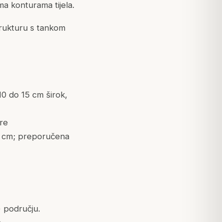
ema konturama tijela.
trukturu s tankom
10 do 15 cm širok,
ire
 3 cm; preporučena
) području.