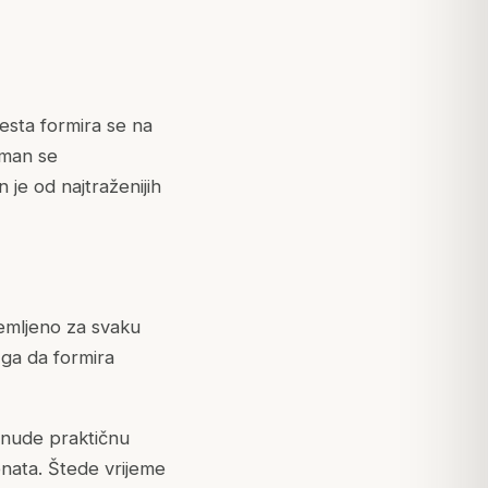
ijesta formira se na
tman se
 je od najtraženijih
remljeno za svaku
i ga da formira
 nude praktičnu
jenata. Štede vrijeme