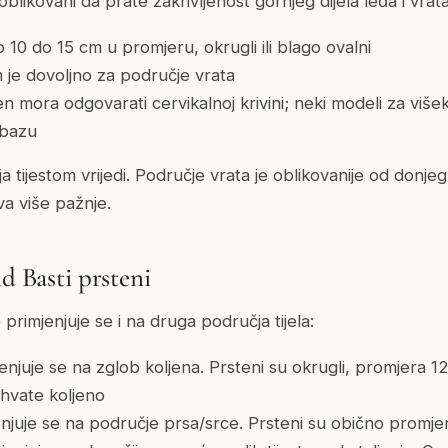
oblikovani da prate zakrivljenost gornjeg dijela leđa i vrata
 10 do 15 cm u promjeru, okrugli ili blago ovalni
je dovoljno za područje vrata
n mora odgovarati cervikalnoj krivini; neki modeli za viš
 bazu
ja tijestom vrijedi. Područje vrata je oblikovanije od donjeg
va više pažnje.
id Basti prsteni
primjenjuje se i na druga područja tijela:
enjuje se na zglob koljena. Prsteni su okrugli, promjera 1
uhvate koljeno
njuje se na područje prsa/srce. Prsteni su obično promje