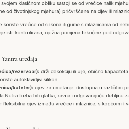
svojem klasičnom obliku sastoji se od vrećice nalik mjehu
ne od životinjskog mjehura) pričvršćene na cijev ili mlazni
oriste vrećice od silikona ili gume s mlaznicama od nehrđ
taje isti: kontrolirana, nježna primjena tekućine pod odgova
 Yantra uređaja
ećica/rezervoar):
drži dekokciju ili ulje, obično kapacitet
iste autoklavirljivi silikon
znica/kateter):
cijev za umetanje, dostupna u različitim pr
a Netra treba biti glatka, ravna i odgovarajuće debljine z
:
fleksibilna cijev između vrećice i mlaznice, s kopčom ili 