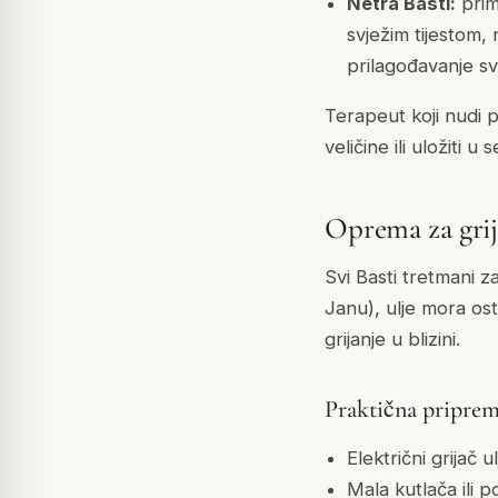
Netra Basti:
primj
svježim tijestom,
prilagođavanje sv
Terapeut koji nudi p
veličine ili uložiti 
Oprema za grija
Svi Basti tretmani za
Janu), ulje mora ost
grijanje u blizini.
Praktična pripre
Električni grijač
Mala kutlača ili 