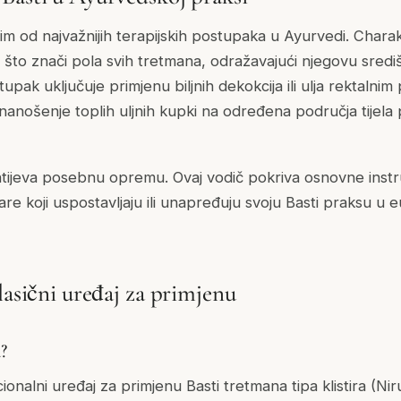
nim od najvažnijih terapijskih postupaka u Ayurvedi. Chara
 što znači pola svih tretmana, odražavajući njegovu sredi
tupak uključuje primjenu biljnih dekokcija ili ulja rektalni
i nanošenje toplih uljnih kupki na određena područja tijel
ahtijeva posebnu opremu. Ovaj vodič pokriva osnovne instr
re koji uspostavljaju ili unapređuju svoju Basti praksu u
lasični uređaj za primjenu
?
cionalni uređaj za primjenu Basti tretmana tipa klistira (Nir