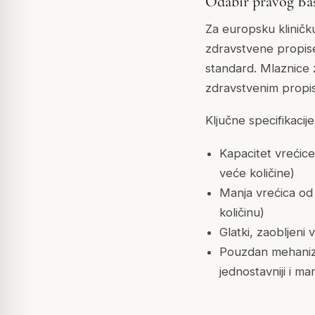
Odabir pravog Bas
Za europsku kliničku
zdravstvene propise.
standard. Mlaznice 
zdravstvenim propis
Ključne specifikacije
Kapacitet vrećice
veće količine)
Manja vrećica od 
količinu)
Glatki, zaobljeni
Pouzdan mehaniza
jednostavniji i ma