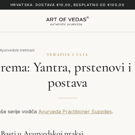
HRVATSKA: DOSTAVA €10,00, BESPLATNO OD €100,00
Ayurvedski tretmani
TERAPIJE I ULJA
rema: Yantra, prstenovi i
postava
aše serije vodiča
Ayurveda Practitioner Supplies
.
Basti u Ayurvedskoj praksi