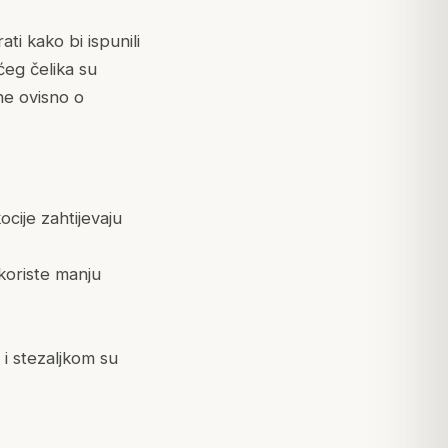
ti kako bi ispunili
ćeg čelika su
ne ovisno o
cije zahtijevaju
koriste manju
i stezaljkom su