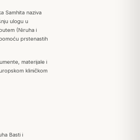
ka Samhita naziva
šnju ulogu u
m putem (Niruha i
a pomoću prstenastih
umente, materijale i
 europskom kliničkom
uha Basti i