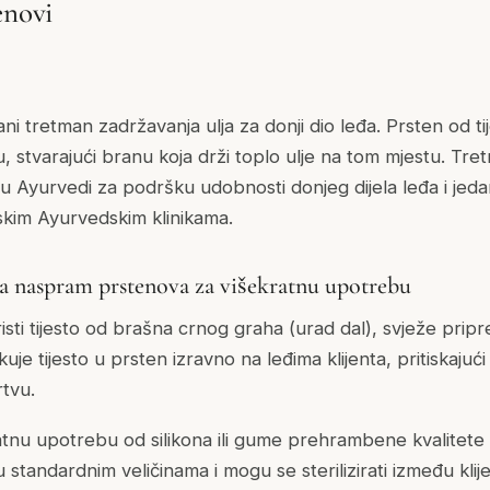
enovi
irani tretman zadržavanja ulja za donji dio leđa. Prsten od t
 stvarajući branu koja drži toplo ulje na tom mjestu. Tre
i u Ayurvedi za podršku udobnosti donjeg dijela leđa i jedan
kim Ayurvedskim klinikama.
sta naspram prstenova za višekratnu upotrebu
sti tijesto od brašna crnog graha (urad dal), svježe prip
ikuje tijesto u prsten izravno na leđima klijenta, pritiskajuć
tvu.
atnu upotrebu od silikona ili gume prehrambene kvalitete
u standardnim veličinama i mogu se sterilizirati između kli