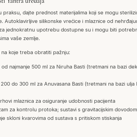
ti Yantra uređaja
 praksu, dajte prednost materijalima koji se mogu sterilizira
 Autoklavirljive silikonske vrećice i mlaznice od nehrđaju
za jednokratnu upotrebu dostupne su i mogu biti potreb
ima vaše zemlje.
 na koje treba obratiti pažnju:
 od najmanje 500 ml za Niruha Basti (tretmani na bazi deko
200 do 300 ml za Anuvasana Basti (tretmani na bazi ulja 
 vrhovi mlaznica za osiguranje udobnosti pacijenta
m za kontrolu protoka; sustavi s gravitacijskim dovodom 
nje skloni kvarovima od sustava s pritiskom stiskanja