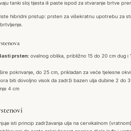
vaju tanki sloj tijesta ili paste ispod za stvaranje brtve pr
riste hibridni pristup: prsten za višekratnu upotrebu za s
brtvljenje.
prstenova
Basti prsten:
ovalnog oblika, približno 15 do 20 cm dug i 
šire pokrivanje, do 25 cm, prikladan za veće tjelesne okv
ra biti dovoljno visok da zadrži bazen ulja dubine 2 do
anje 4 cm
rstenovi
juje isti princip zadržavanja ulja na cervikalnom (vratnom