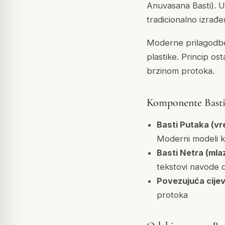
Anuvasana Basti). U 
tradicionalno izrađe
Moderne prilagodbe k
plastike. Princip os
brzinom protoka.
Komponente Basti
Basti Putaka (vr
Moderni modeli kor
Basti Netra (mla
tekstovi navode d
Povezujuća cijev
protoka