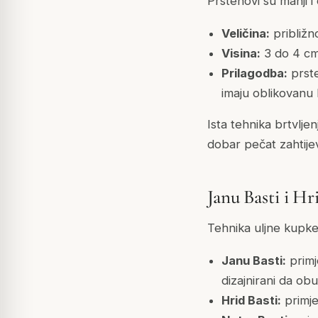
Prstenovi su manji i 
Veličina:
približno
Visina:
3 do 4 cm 
Prilagodba:
prste
imaju oblikovanu
Ista tehnika brtvljen
dobar pečat zahtije
Janu Basti i Hr
Tehnika uljne kupke 
Janu Basti:
primj
dizajnirani da ob
Hrid Basti:
primje