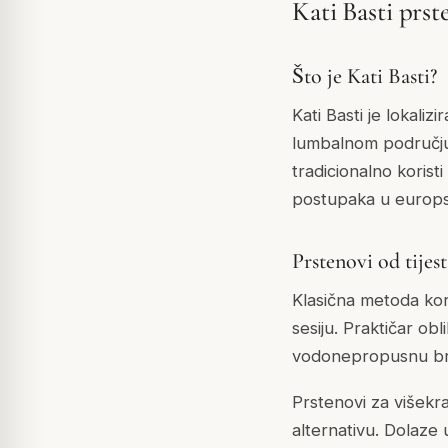
Kati Basti prst
Što je Kati Basti?
Kati Basti je lokaliz
lumbalnom području,
tradicionalno korist
postupaka u europs
Prstenovi od tije
Klasična metoda kori
sesiju. Praktičar obl
vodonepropusnu br
Prstenovi za višekr
alternativu. Dolaze 