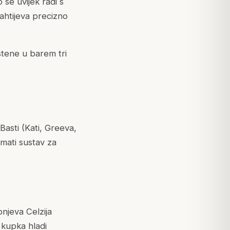
 se uvijek radi s
zahtijeva precizno
rstene u barem tri
 Basti (Kati, Greeva,
imati sustav za
njeva Celzija
 kupka hladi