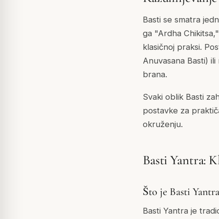
Basti se smatra jed
ga "Ardha Chikitsa,"
klasičnoj praksi. Pos
Anuvasana Basti) il
brana.
Svaki oblik Basti z
postavke za praktiča
okruženju.
Basti Yantra: K
Što je Basti Yantra
Basti Yantra je tradi