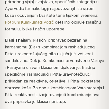
prirodnog sjaja) svojstava, specifičnih kategorija u
Ayurvedic farmakologiji najpovezanijih sa sjajem
kože i očuvanjem kvalitete tena tijekom vremena.
Potpuni Kumkumadi vodič
detaljno opisuje klasičnu
formulu, biljke i način upotrebe.
Eladi Thailam
, klasični pripravak baziran na
kardamomu (
Ela
) s kombinacijom rashlađujućeg,
Pitta-uravnotežujućeg bilja uključujući vetiver i
sandalovinu. Dok je Kumkumadi prvenstveno Varnya
i Rasayana u svom klasičnom djelovanju, Eladi je
specifičnije rashlađujući i Pitta-uravnotežujući,
prikladan za reaktivne, osjetljive ili Pitta-pokretane
obrasce kože. Za one s kombinacijom Vata starenja i
Pitta reaktivnosti, izmjenjivanje ili kombiniranje ova
dva pripravka je klasični pristup.