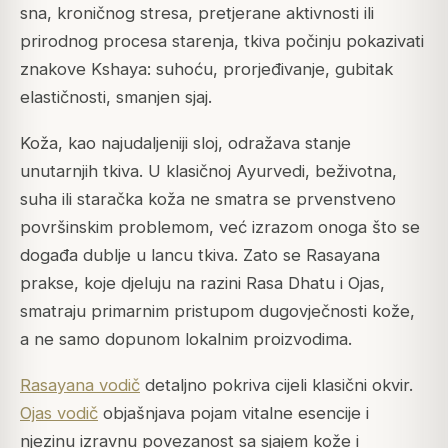
sna, kroničnog stresa, pretjerane aktivnosti ili
prirodnog procesa starenja, tkiva počinju pokazivati
znakove
Kshaya
: suhoću, prorjeđivanje, gubitak
elastičnosti, smanjen sjaj.
Koža, kao najudaljeniji sloj, odražava stanje
unutarnjih tkiva. U klasičnoj Ayurvedi, beživotna,
suha ili staračka koža ne smatra se prvenstveno
površinskim problemom, već izrazom onoga što se
događa dublje u lancu tkiva. Zato se Rasayana
prakse, koje djeluju na razini Rasa Dhatu i Ojas,
smatraju primarnim pristupom dugovječnosti kože,
a ne samo dopunom lokalnim proizvodima.
Rasayana vodič
detaljno pokriva cijeli klasični okvir.
Ojas vodič
objašnjava pojam vitalne esencije i
njezinu izravnu povezanost sa sjajem kože i