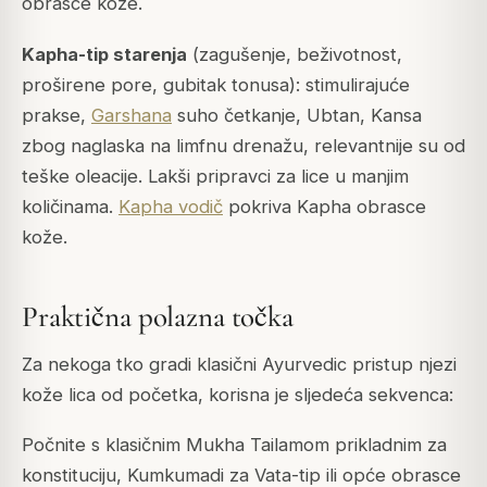
obrasce kože.
Kapha-tip starenja
(zagušenje, beživotnost,
proširene pore, gubitak tonusa): stimulirajuće
prakse,
Garshana
suho četkanje, Ubtan, Kansa
zbog naglaska na limfnu drenažu, relevantnije su od
teške oleacije. Lakši pripravci za lice u manjim
količinama.
Kapha vodič
pokriva Kapha obrasce
kože.
Praktična polazna točka
Za nekoga tko gradi klasični Ayurvedic pristup njezi
kože lica od početka, korisna je sljedeća sekvenca:
Počnite s klasičnim Mukha Tailamom prikladnim za
konstituciju, Kumkumadi za Vata-tip ili opće obrasce