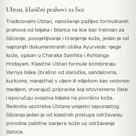
Ubtan, klasični prahovi za lice
Tradicionalni
Ubtan
, nanošenje pažljivo formuliranih
prahova od biljaka i žitarica na lice kao tretman za
čišćenje, posvjetljivanje i hranjenje kože, jedan je od
najstarijih dokumentiranih oblika Ayurvedic njege
kože, opisan u
Charaka Samhita
i
Ashtanga
Hridayam
. Klasične Ubtan formule kombiniraju
Varnya
biljke (brašno od slanutka, sandalovina,
kurkuma, manjistha) s uljem ili mlijekom kao vezivnim
medijem, stvarajući pripravke koji istovremeno čiste
i isporučuju svojstva biljaka na površinu kože.
Redovita upotreba Ubtana umjesto sapunastog
čišćenja jedan je od klasičnih pristupa održavanju
prirodne zaštitne barijere kože uz održavanje
čistoće.