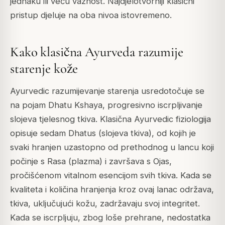
jednaku ili veću važnost. Najdjelotvorniji klasični
pristup djeluje na oba nivoa istovremeno.
Kako klasična Ayurveda razumije
starenje kože
Ayurvedic razumijevanje starenja usredotočuje se
na pojam
Dhatu Kshaya
, progresivno iscrpljivanje
slojeva tjelesnog tkiva. Klasična Ayurvedic fiziologija
opisuje sedam
Dhatus
(slojeva tkiva), od kojih je
svaki hranjen uzastopno od prethodnog u lancu koji
počinje s
Rasa
(plazma) i završava s
Ojas
,
pročišćenom vitalnom esencijom svih tkiva. Kada se
kvaliteta i količina hranjenja kroz ovaj lanac održava,
tkiva, uključujući kožu, zadržavaju svoj integritet.
Kada se iscrpljuju, zbog loše prehrane, nedostatka