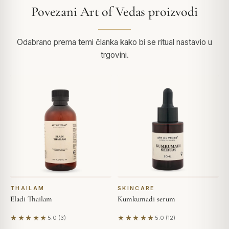
Povezani Art of Vedas proizvodi
Odabrano prema temi članka kako bi se ritual nastavio u
trgovini.
THAILAM
SKINCARE
Eladi Thailam
Kumkumadi serum
★★★★★
★★★★★
5.0 (3)
5.0 (12)
Na temelju 3 recenzija
Na temelju 12 recenzija