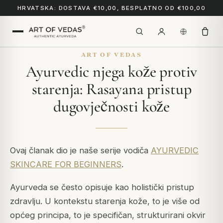
HRVATSKA: DOSTAVA €10,00, BESPLATNO OD €100,00
ART OF VEDAS
Ayurvedic njega kože protiv
starenja: Rasayana pristup
dugovječnosti kože
Ovaj članak dio je naše serije vodiča
AYURVEDIC
SKINCARE FOR BEGINNERS
.
Ayurveda se često opisuje kao holistički pristup
zdravlju. U kontekstu starenja kože, to je više od
općeg principa, to je specifičan, strukturirani okvir