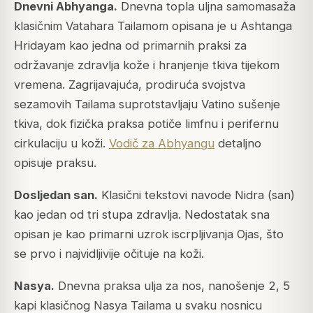
Dnevni Abhyanga.
Dnevna topla uljna samomasaža
klasičnim Vatahara Tailamom opisana je u
Ashtanga
Hridayam
kao jedna od primarnih praksi za
održavanje zdravlja kože i hranjenje tkiva tijekom
vremena. Zagrijavajuća, prodiruća svojstva
sezamovih Tailama suprotstavljaju Vatino sušenje
tkiva, dok fizička praksa potiče limfnu i perifernu
cirkulaciju u koži.
Vodič za Abhyangu
detaljno
opisuje praksu.
Dosljedan san.
Klasični tekstovi navode
Nidra
(san)
kao jedan od tri stupa zdravlja. Nedostatak sna
opisan je kao primarni uzrok iscrpljivanja Ojas, što
se prvo i najvidljivije očituje na koži.
Nasya.
Dnevna praksa ulja za nos, nanošenje 2, 5
kapi klasičnog Nasya Tailama u svaku nosnicu