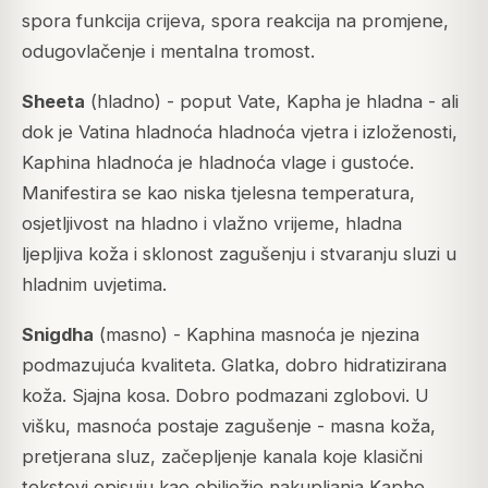
spora funkcija crijeva, spora reakcija na promjene,
odugovlačenje i mentalna tromost.
Sheeta
(hladno) - poput Vate, Kapha je hladna - ali
dok je Vatina hladnoća hladnoća vjetra i izloženosti,
Kaphina hladnoća je hladnoća vlage i gustoće.
Manifestira se kao niska tjelesna temperatura,
osjetljivost na hladno i vlažno vrijeme, hladna
ljepljiva koža i sklonost zagušenju i stvaranju sluzi u
hladnim uvjetima.
Snigdha
(masno) - Kaphina masnoća je njezina
podmazujuća kvaliteta. Glatka, dobro hidratizirana
koža. Sjajna kosa. Dobro podmazani zglobovi. U
višku, masnoća postaje zagušenje - masna koža,
pretjerana sluz, začepljenje kanala koje klasični
tekstovi opisuju kao obilježje nakupljanja Kaphe.