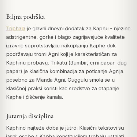
Biljna podrška
Triphala
je glavni dnevni dodatak za Kaphu - njezine
adstrigentne, gorke i blago zagrijavajuće kvalitete
izravno suprotstavljaju nakupljanju Kaphe dok
podržavaju tromi Agni koji je karakterističan za
Kaphinu probavu.
Trikatu
(đumbir, crni papar, dug
papar) je klasična kombinacija za poticanje Agnija
posebno za Manda Agni. Guggulu smola se u
klasičnoj praksi koristi kao sredstvo za otapanje
Kaphe i čišćenje kanala.
Jutarnja disciplina
Kaphino najteže doba je jutro. Klasični tekstovi su
jasni: osobe s Kapha konstitucijom trebaju ustajati