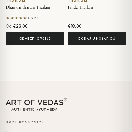
THAILAM
THAILAM
Dhanwantharam Thailam
Pinda Thailam
★★★★★
4.6 (5)
Na temelju 5 recenzija
Od
€23,00
€18,00
ODABERI OPCIJE
DODAJ U KOŠARICU
BRZE POVEZNICE