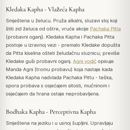
Kledaka Kapha - Vlažeća Kapha
Smještena u želucu. Pruža alkalni, sluzavi sloj koji
štiti zid želuca od oštre, vruće akcije
Pachaka Pitta
(probavni oganj). Kledaka Kapha i Pachaka Pitta
postoje u izravnoj vezi - premalo Kledake dopušta
da Pitta kiselina ošteti želudačnu sluznicu; previše
Kledake guši probavni oganj.
Agni vodič
opisuje
Manda Agni
(tromu probavu) koja nastaje kada
Kledaka Kapha nadvlada Pachaka Pittu - teška,
spora probava s osjećajem sitosti, mučninom i
osjećajem da hrana ostaje neprobavljena.
Bodhaka Kapha - Perceptivna Kapha
Smještena na jeziku i u usnoj šupljini. Upravljaju