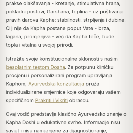
prakse olakšavanja - kretanje, stimulativna hrana,
prikladni postovi, Garshana, toplina - uz poštivanje
pravih darova Kaphe: stabilnosti, strpljenja i dubine.
Cilj nije da Kapha postane poput Vate - brza,
lagana, promjenjiva - već da Kapha teče, bude
topla i vitalna u svojoj prirodi.
Istražite svoje konstitucionalne sklonosti s našim
besplatnim testom Dosha
. Za potpunu kliničku
procjenu i personalizirani program upravljanja
Kaphom,
Ayurvedska konzultacija
pruža
individualizirane smjernice koje odgovaraju vašem
specifičnom
Prakriti i Vikriti
obrascu.
Ovaj vodič predstavlja klasično Ayurvedsko znanje o
Kapha Doshi u edukativne svrhe. Informacije nisu
savjet i nisu namijenjene za dijagnosticiranje,