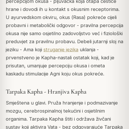
percepcijom okusa - pljuvačka koja otapa čestice
hrane i dovodi ih u kontakt s okusnim receptorima.
U ayurvedskom okviru, okus (
Rasa
) pokreće cijeli
probavni i metabolički odgovor - pravilna percepcija
okusa nije samo osjetilno zadovoljstvo već i fiziološki
preduvjet za pravilnu probavu. Debeli jutarnji sloj na
jeziku -
Ama
koji
struganje jezika
uklanja -
prvenstveno je Kapha-nastali ostatak koji, kad je
prisutan, umanjuje percepciju okusa i ometa
kaskadu stimulacije
Agni
koju okus pokreće.
Tarpaka Kapha - Hranjiva Kapha
Smještena u glavi. Pruža hranjenje i podmazivanje
mozgu, cerebrospinalnoj tekućini i osjetilnim
organima. Tarpaka Kapha štiti i održava živčani
sustav koji aktivira
Vata
- bez odgovarajuće Tarpaka