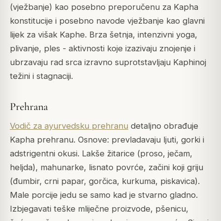
(vježbanje) kao posebno preporučenu za Kapha
konstitucije i posebno navode vježbanje kao glavni
lijek za višak Kaphe. Brza šetnja, intenzivni yoga,
plivanje, ples - aktivnosti koje izazivaju znojenje i
ubrzavaju rad srca izravno suprotstavljaju Kaphinoj
težini i stagnaciji.
Prehrana
Vodič za ayurvedsku prehranu
detaljno obrađuje
Kapha prehranu. Osnove: prevladavaju ljuti, gorki i
adstrigentni okusi. Lakše žitarice (proso, ječam,
heljda), mahunarke, lisnato povrće, začini koji griju
(đumbir, crni papar, gorčica, kurkuma, piskavica).
Male porcije jedu se samo kad je stvarno gladno.
Izbjegavati teške mliječne proizvode, pšenicu,