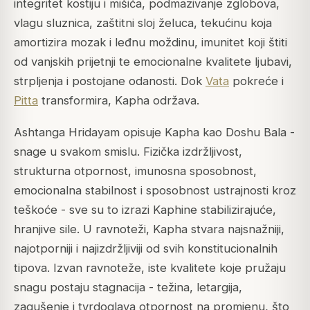
integritet kostiju i mišića, podmazivanje zglobova,
vlagu sluznica, zaštitni sloj želuca, tekućinu koja
amortizira mozak i leđnu moždinu, imunitet koji štiti
od vanjskih prijetnji te emocionalne kvalitete ljubavi,
strpljenja i postojane odanosti. Dok
Vata
pokreće i
Pitta
transformira, Kapha održava.
Ashtanga Hridayam
opisuje Kapha kao Doshu
Bala
-
snage u svakom smislu. Fizička izdržljivost,
strukturna otpornost, imunosna sposobnost,
emocionalna stabilnost i sposobnost ustrajnosti kroz
teškoće - sve su to izrazi Kaphine stabilizirajuće,
hranjive sile. U ravnoteži, Kapha stvara najsnažniji,
najotporniji i najizdržljiviji od svih konstitucionalnih
tipova. Izvan ravnoteže, iste kvalitete koje pružaju
snagu postaju stagnacija - težina, letargija,
zagušenje i tvrdoglava otpornost na promjenu, što