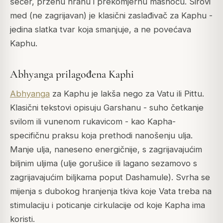
šećer, prženu hranu i prekomjernu masnoću. Sirovi
med (ne zagrijavan) je klasični zaslađivač za Kaphu -
jedina slatka tvar koja smanjuje, a ne povećava
Kaphu.
Abhyanga prilagođena Kaphi
Abhyanga
za Kaphu je lakša nego za Vatu ili Pittu.
Klasični tekstovi opisuju
Garshanu
- suho četkanje
svilom ili vunenom rukavicom - kao Kapha-
specifičnu praksu koja prethodi nanošenju ulja.
Manje ulja, naneseno energičnije, s zagrijavajućim
biljnim uljima (ulje gorušice ili lagano sezamovo s
zagrijavajućim biljkama poput Dashamule). Svrha se
mijenja s dubokog hranjenja tkiva koje Vata treba na
stimulaciju i poticanje cirkulacije od koje Kapha ima
koristi.