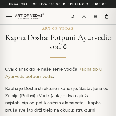
HRVATSKA: DOSTAVA €10,00, BESPLATNO OD €100,00
ART OF VEDAS
Kapha Dosha: Potpuni Ayurvedic
vodič
Ovaj članak dio je naše serije vodiča
Kapha tip u
Ayurvedi: potpuni vodič
.
Kapha je Dosha strukture i kohezije. Sastavljena od
Zemlje (
Prithvi
) i Vode (
Jala
) - dva najteža i
najstabilnija od pet klasičnih elemenata - Kapha
pruža sve što drži tijelo na okupu: strukturni