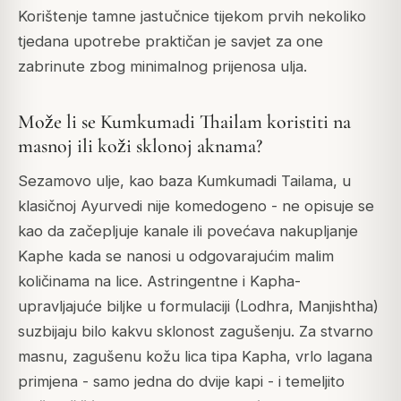
Korištenje tamne jastučnice tijekom prvih nekoliko
tjedana upotrebe praktičan je savjet za one
zabrinute zbog minimalnog prijenosa ulja.
Može li se Kumkumadi Thailam koristiti na
masnoj ili koži sklonoj aknama?
Sezamovo ulje, kao baza Kumkumadi Tailama, u
klasičnoj Ayurvedi nije komedogeno - ne opisuje se
kao da začepljuje kanale ili povećava nakupljanje
Kaphe kada se nanosi u odgovarajućim malim
količinama na lice. Astringentne i Kapha-
upravljajuće biljke u formulaciji (Lodhra, Manjishtha)
suzbijaju bilo kakvu sklonost zagušenju. Za stvarno
masnu, zagušenu kožu lica tipa Kapha, vrlo lagana
primjena - samo jedna do dvije kapi - i temeljito