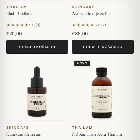
THAILAM
SKINCARE
Eladi Thailam
Ayurvedic ulje za lice
★★★★★
★★★★★
5.0 (3)
5.0 (2)
Na temelju 3 recenzija
Na temelju 2 recenzija
€20,00
€35,00
DODAJ U KOŠARICU
DODAJ U KOŠARICU
NOVO
SKINCARE
THAILAM
Kumkumadi serum
Nalpamaradi Kera Thailam