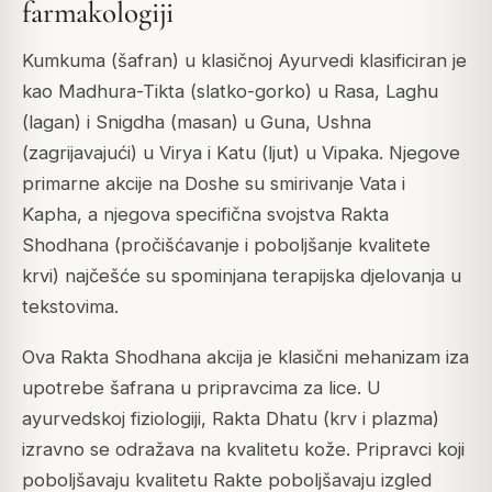
farmakologiji
Kumkuma (šafran) u klasičnoj Ayurvedi klasificiran je
kao Madhura-Tikta (slatko-gorko) u Rasa, Laghu
(lagan) i Snigdha (masan) u Guna, Ushna
(zagrijavajući) u Virya i Katu (ljut) u Vipaka. Njegove
primarne akcije na Doshe su smirivanje Vata i
Kapha, a njegova specifična svojstva Rakta
Shodhana (pročišćavanje i poboljšanje kvalitete
krvi) najčešće su spominjana terapijska djelovanja u
tekstovima.
Ova Rakta Shodhana akcija je klasični mehanizam iza
upotrebe šafrana u pripravcima za lice. U
ayurvedskoj fiziologiji, Rakta Dhatu (krv i plazma)
izravno se odražava na kvalitetu kože. Pripravci koji
poboljšavaju kvalitetu Rakte poboljšavaju izgled