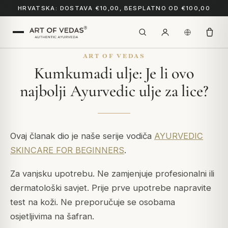
HRVATSKA: DOSTAVA €10,00, BESPLATNO OD €100,00
ART OF VEDAS
Kumkumadi ulje: Je li ovo
najbolji Ayurvedic ulje za lice?
Ovaj članak dio je naše serije vodiča
AYURVEDIC
SKINCARE FOR BEGINNERS
.
Za vanjsku upotrebu. Ne zamjenjuje profesionalni ili
dermatološki savjet. Prije prve upotrebe napravite
test na koži. Ne preporučuje se osobama
osjetljivima na šafran.