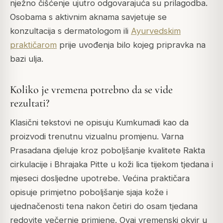
nježno čišćenje ujutro odgovarajuća su prilagodba.
Osobama s aktivnim aknama savjetuje se
konzultacija s dermatologom ili
Ayurvedskim
praktičarom
prije uvođenja bilo kojeg pripravka na
bazi ulja.
Koliko je vremena potrebno da se vide
rezultati?
Klasični tekstovi ne opisuju Kumkumadi kao da
proizvodi trenutnu vizualnu promjenu. Varna
Prasadana djeluje kroz poboljšanje kvalitete Rakta
cirkulacije i Bhrajaka Pitte u koži lica tijekom tjedana i
mjeseci dosljedne upotrebe. Većina praktičara
opisuje primjetno poboljšanje sjaja kože i
ujednačenosti tena nakon četiri do osam tjedana
redovite večernje primjene. Ovaj vremenski okvir u