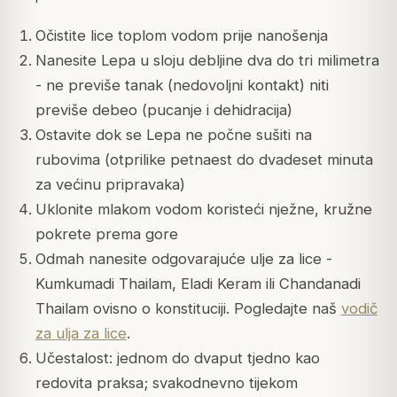
Očistite lice toplom vodom prije nanošenja
Nanesite Lepa u sloju debljine dva do tri milimetra
- ne previše tanak (nedovoljni kontakt) niti
previše debeo (pucanje i dehidracija)
Ostavite dok se Lepa ne počne sušiti na
rubovima (otprilike petnaest do dvadeset minuta
za većinu pripravaka)
Uklonite mlakom vodom koristeći nježne, kružne
pokrete prema gore
Odmah nanesite odgovarajuće ulje za lice -
Kumkumadi Thailam, Eladi Keram ili Chandanadi
Thailam ovisno o konstituciji. Pogledajte naš
vodič
za ulja za lice
.
Učestalost: jednom do dvaput tjedno kao
redovita praksa; svakodnevno tijekom