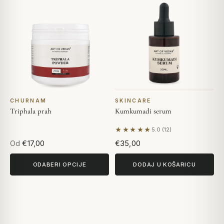
CHURNAM
SKINCARE
Triphala prah
Kumkumadi serum
★★★★★
5.0 (12)
Na temelju 12 recenzija
Od
€17,00
€35,00
ODABERI OPCIJE
DODAJ U KOŠARICU