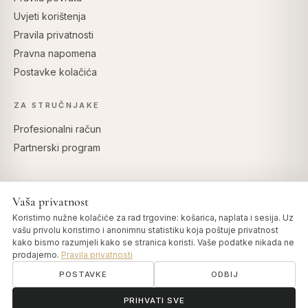
Uvjeti korištenja
Pravila privatnosti
Pravna napomena
Postavke kolačića
ZA STRUČNJAKE
Profesionalni račun
Partnerski program
Vaša privatnost
SIGURNO PLAĆANJE
Koristimo nužne kolačiće za rad trgovine: košarica, naplata i sesija. Uz
vašu privolu koristimo i anonimnu statistiku koja poštuje privatnost
kako bismo razumjeli kako se stranica koristi. Vaše podatke nikada ne
prodajemo.
Pravila privatnosti
POSTAVKE
ODBIJ
© 2026 Art of Vedas · Authentic Ayurveda d.o.o.
info@artofvedas.com
ॐ
Trebate pomoć?
PRIHVATI SVE