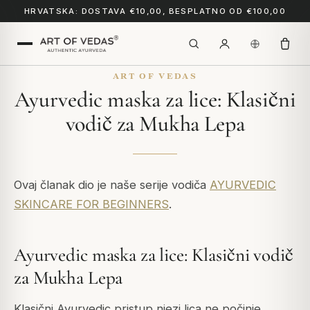
HRVATSKA: DOSTAVA €10,00, BESPLATNO OD €100,00
ART OF VEDAS
Ayurvedic maska za lice: Klasični
vodič za Mukha Lepa
Ovaj članak dio je naše serije vodiča
AYURVEDIC
SKINCARE FOR BEGINNERS
.
Ayurvedic maska za lice: Klasični vodič
za Mukha Lepa
Klasični Ayurvedic pristup njezi lica ne počinje