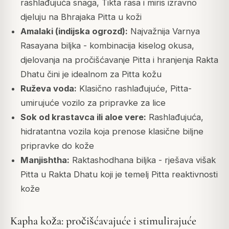
rashlađujuća snaga, Tikta rasa i miris izravno
djeluju na Bhrajaka Pitta u koži
Amalaki (indijska ogrozd):
Najvažnija Varnya
Rasayana biljka - kombinacija kiselog okusa,
djelovanja na pročišćavanje Pitta i hranjenja Rakta
Dhatu čini je idealnom za Pitta kožu
Ruževa voda:
Klasično rashlađujuće, Pitta-
umirujuće vozilo za pripravke za lice
Sok od krastavca ili aloe vere:
Rashlađujuća,
hidratantna vozila koja prenose klasične biljne
pripravke do kože
Manjishtha:
Raktashodhana biljka - rješava višak
Pitta u Rakta Dhatu koji je temelj Pitta reaktivnosti
kože
Kapha koža: pročišćavajuće i stimulirajuće