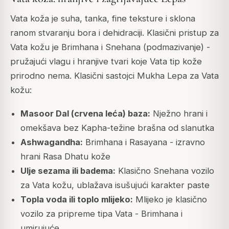
Vata koža je suha, tanka, fine teksture i sklona
ranom stvaranju bora i dehidraciji. Klasični pristup za
Vata kožu je Brimhana i Snehana (podmazivanje) -
pružajući vlagu i hranjive tvari koje Vata tip kože
prirodno nema. Klasični sastojci Mukha Lepa za Vata
kožu:
Masoor Dal (crvena leća) baza:
Nježno hrani i
omekšava bez Kapha-težine brašna od slanutka
Ashwagandha:
Brimhana i Rasayana - izravno
hrani Rasa Dhatu kože
Ulje sezama ili badema:
Klasično Snehana vozilo
za Vata kožu, ublažava isušujući karakter paste
Topla voda ili toplo mlijeko:
Mlijeko je klasično
vozilo za pripreme tipa Vata - Brimhana i
umirujuće