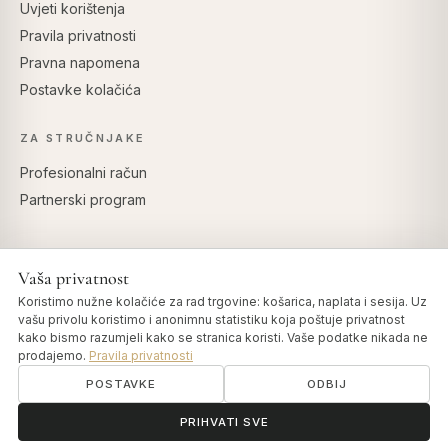
Uvjeti korištenja
Pravila privatnosti
Pravna napomena
Postavke kolačića
ZA STRUČNJAKE
Profesionalni račun
Partnerski program
Vaša privatnost
SIGURNO PLAĆANJE
Koristimo nužne kolačiće za rad trgovine: košarica, naplata i sesija. Uz
vašu privolu koristimo i anonimnu statistiku koja poštuje privatnost
kako bismo razumjeli kako se stranica koristi. Vaše podatke nikada ne
prodajemo.
Pravila privatnosti
POSTAVKE
ODBIJ
© 2026 Art of Vedas · Authentic Ayurveda d.o.o.
info@artofvedas.com
ॐ
Trebate pomoć?
PRIHVATI SVE