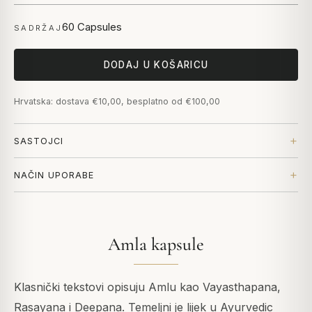
60 Capsules
SADRŽAJ
DODAJ U KOŠARICU
Hrvatska: dostava €10,00, besplatno od €100,00
SASTOJCI
NAČIN UPORABE
Amla kapsule
Klasnički tekstovi opisuju Amlu kao Vayasthapana,
Rasayana i Deepana. Temeljni je lijek u Ayurvedic