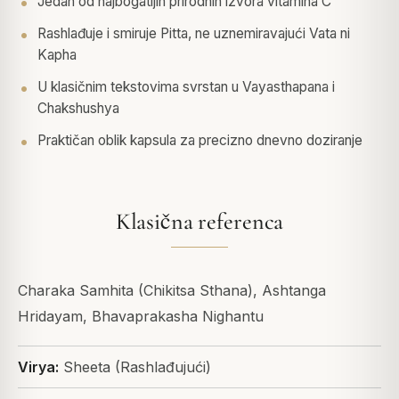
Jedan od najbogatijih prirodnih izvora vitamina C
Rashlađuje i smiruje Pitta, ne uznemiravajući Vata ni
Kapha
U klasičnim tekstovima svrstan u Vayasthapana i
Chakshushya
Praktičan oblik kapsula za precizno dnevno doziranje
Klasična referenca
Charaka Samhita (Chikitsa Sthana), Ashtanga
Hridayam, Bhavaprakasha Nighantu
Virya:
Sheeta (Rashlađujući)