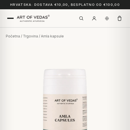
HRVATSKA: DOSTAVA €10,00, BESPLATNO OD €100,00
Početna
/
Trgovina
/ Amla kapsule