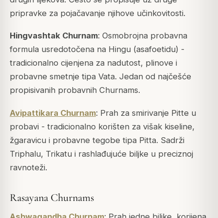
pripravke za pojačavanje njihove učinkovitosti.
Hingvashtak Churnam
: Osmobrojna probavna
formula usredotočena na Hingu (asafoetidu) -
tradicionalno cijenjena za nadutost, plinove i
probavne smetnje tipa Vata. Jedan od najčešće
propisivanih probavnih Churnams.
Avipattikara Churnam
: Prah za smirivanje Pitte u
probavi - tradicionalno korišten za višak kiseline,
žgaravicu i probavne tegobe tipa Pitta. Sadrži
Triphalu, Trikatu i rashlađujuće biljke u preciznoj
ravnoteži.
Rasayana Churnams
Ashwagandha Churnam
: Prah jedne biljke, korijena