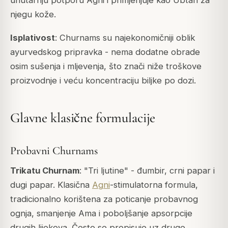
njegu kože.
Isplativost
: Churnams su najekonomičniji oblik
ayurvedskog pripravka - nema dodatne obrade
osim sušenja i mljevenja, što znači niže troškove
proizvodnje i veću koncentraciju biljke po dozi.
Glavne klasične formulacije
Probavni Churnams
Trikatu Churnam
: "Tri ljutine" - đumbir, crni papar i
dugi papar. Klasična
Agni
-stimulatorna formula,
tradicionalno korištena za poticanje probavnog
ognja, smanjenje
Ama
i poboljšanje apsorpcije
drugih lijekova. Često se propisuje uz druge