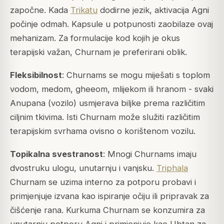
započne. Kada
Trikatu
dodirne jezik, aktivacija
Agni
počinje odmah. Kapsule u potpunosti zaobilaze ovaj
mehanizam. Za formulacije kod kojih je okus
terapijski važan, Churnam je preferirani oblik.
Fleksibilnost
: Churnams se mogu miješati s toplom
vodom, medom, gheeom, mlijekom ili hranom - svaki
Anupana (vozilo) usmjerava biljke prema različitim
ciljnim tkivima. Isti Churnam može služiti različitim
terapijskim svrhama ovisno o korištenom vozilu.
Topikalna svestranost
: Mnogi Churnams imaju
dvostruku ulogu, unutarnju i vanjsku.
Triphala
Churnam se uzima interno za potporu probavi i
primjenjuje izvana kao ispiranje očiju ili pripravak za
čišćenje rana. Kurkuma Churnam se konzumira za
unutarnju potporu
Agni
i primjenjuje kao Ubtan za