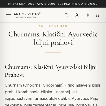
HRVATSKA: DOSTAVA €10,00, BESPLATNO OD €100,00
ART OF VEDAS
Churnams: Klasični Ayurvedic
biljni prahovi
Churnams: Klasični Ayurvedski Biljni
Prahovi
Churnam (
Choorna
,
Choornam
) - fino mljeveni biljni
prah ili kombinacija biljaka - najstariji je i
najjednostavniji farmaceutski oblik u Ayurvedi. Prije
dekokata, prije fermentacija, prije ulja, postojali su