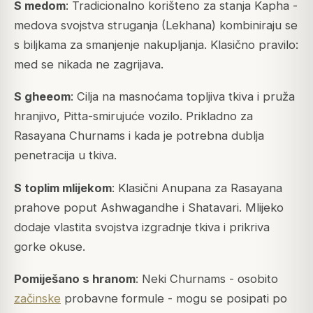
S medom
: Tradicionalno korišteno za stanja
Kapha
-
medova svojstva struganja (Lekhana) kombiniraju se
s biljkama za smanjenje nakupljanja. Klasično pravilo:
med se nikada ne zagrijava.
S gheeom
: Cilja na masnoćama topljiva tkiva i pruža
hranjivo, Pitta-smirujuće vozilo. Prikladno za
Rasayana Churnams i kada je potrebna dublja
penetracija u tkiva.
S toplim mlijekom
: Klasični Anupana za Rasayana
prahove poput Ashwagandhe i Shatavari. Mlijeko
dodaje vlastita svojstva izgradnje tkiva i prikriva
gorke okuse.
Pomiješano s hranom
: Neki Churnams - osobito
začinske
probavne formule - mogu se posipati po