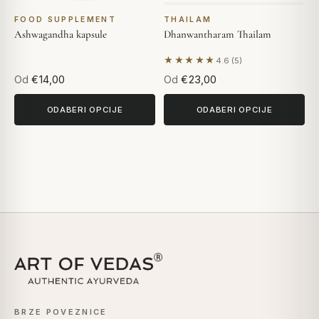
FOOD SUPPLEMENT
THAILAM
Ashwagandha kapsule
Dhanwantharam Thailam
★★★★★
4.6 (5)
Na temelju 5 recenzija
Od
€14,00
Od
€23,00
ODABERI OPCIJE
ODABERI OPCIJE
BRZE POVEZNICE