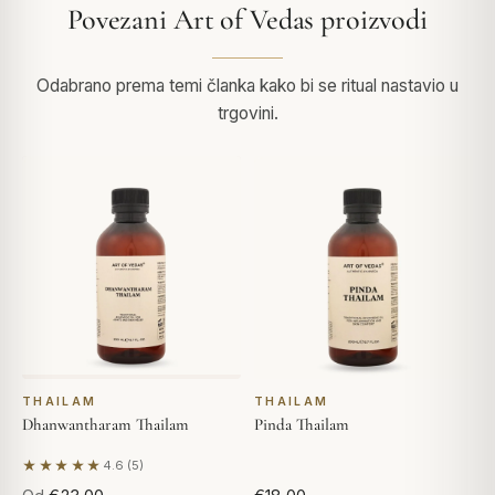
Povezani Art of Vedas proizvodi
Odabrano prema temi članka kako bi se ritual nastavio u
trgovini.
THAILAM
THAILAM
Dhanwantharam Thailam
Pinda Thailam
★★★★★
4.6 (5)
Na temelju 5 recenzija