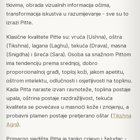
tkivima, obrada vizualnih informacija očima,
transformacija iskustva u razumijevanje - sve su to
izrazi Pitte.
Klasične kvalitete Pitte su: vruća (
Ushna
), oštra
(
Tikshna
), lagana (
Laghu
), tekuća (
Drava
), masna
(
Snigdha
) i šireća (
Sara
). Osoba sa snažnom Pittom
ima tendenciju prema srednjoj, dobro
proporcionalnoj građi, toploj koži, jakom apetitu,
oštrom intelektu, odlučnosti i osjetljivosti na toplinu.
Kada Pitta naraste izvan ravnoteže, toplina postaje
upala, oštrina postaje razdražljivost, tekuća
kvaliteta se povećava u masnoći kože i znojenju, a
probavni plamen postaje pretjerano oštar (
Tikshna
Agni
).
Primarno sjedište Pitte je tanko crijevo i želudac -