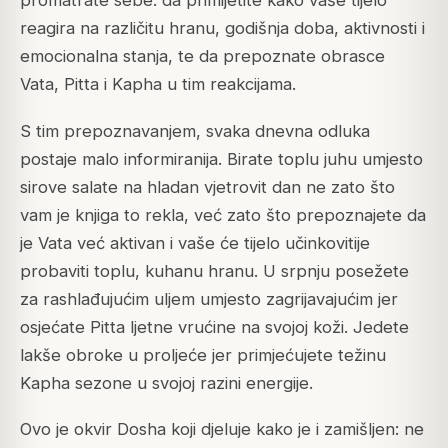
promatrate sebe: da primijetite kako vaše tijelo
reagira na različitu hranu, godišnja doba, aktivnosti i
emocionalna stanja, te da prepoznate obrasce
Vata, Pitta i Kapha u tim reakcijama.
S tim prepoznavanjem, svaka dnevna odluka
postaje malo informiranija. Birate toplu juhu umjesto
sirove salate na hladan vjetrovit dan ne zato što
vam je knjiga to rekla, već zato što prepoznajete da
je Vata već aktivan i vaše će tijelo učinkovitije
probaviti toplu, kuhanu hranu. U srpnju posežete
za rashlađujućim uljem umjesto zagrijavajućim jer
osjećate Pitta ljetne vrućine na svojoj koži. Jedete
lakše obroke u proljeće jer primjećujete težinu
Kapha sezone u svojoj razini energije.
Ovo je okvir Dosha koji djeluje kako je i zamišljen: ne