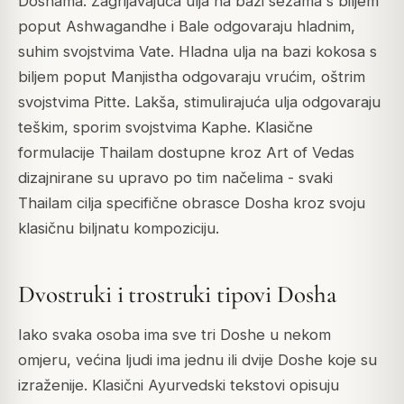
Doshama. Zagrijavajuća ulja na bazi sezama s biljem
poput Ashwagandhe i Bale odgovaraju hladnim,
suhim svojstvima Vate. Hladna ulja na bazi kokosa s
biljem poput Manjistha odgovaraju vrućim, oštrim
svojstvima Pitte. Lakša, stimulirajuća ulja odgovaraju
teškim, sporim svojstvima Kaphe. Klasične
formulacije Thailam dostupne kroz Art of Vedas
dizajnirane su upravo po tim načelima - svaki
Thailam cilja specifične obrasce Dosha kroz svoju
klasičnu biljnatu kompoziciju.
Dvostruki i trostruki tipovi Dosha
Iako svaka osoba ima sve tri Doshe u nekom
omjeru, većina ljudi ima jednu ili dvije Doshe koje su
izraženije. Klasični Ayurvedski tekstovi opisuju