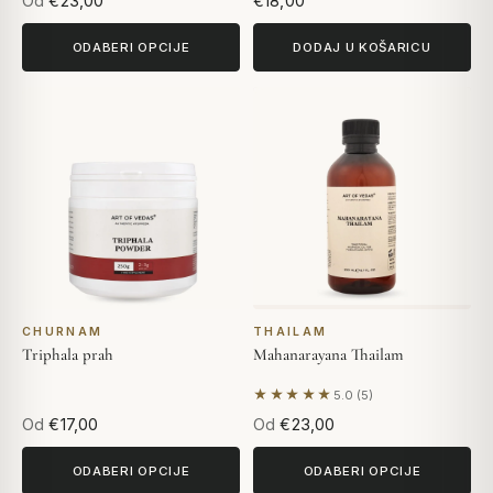
Od
€23,00
€18,00
ODABERI OPCIJE
DODAJ U KOŠARICU
CHURNAM
THAILAM
Triphala prah
Mahanarayana Thailam
★★★★★
5.0 (5)
Na temelju 5 recenzija
Od
€17,00
Od
€23,00
ODABERI OPCIJE
ODABERI OPCIJE