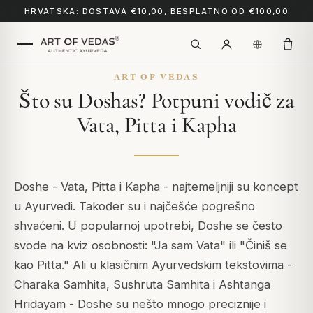
HRVATSKA: DOSTAVA €10,00, BESPLATNO OD €100,00
ART OF VEDAS
Što su Doshas? Potpuni vodič za
Vata, Pitta i Kapha
Doshe - Vata, Pitta i Kapha - najtemeljniji su koncept
u Ayurvedi. Također su i najčešće pogrešno
shvaćeni. U popularnoj upotrebi, Doshe se često
svode na kviz osobnosti: "Ja sam Vata" ili "Činiš se
kao Pitta." Ali u klasičnim Ayurvedskim tekstovima -
Charaka Samhita
,
Sushruta Samhita
i
Ashtanga
Hridayam
- Doshe su nešto mnogo preciznije i