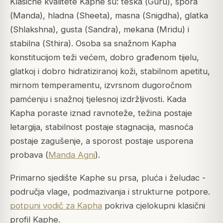
Klasične kvalitete Kaphe su: teška (
Guru
), spora
(
Manda
), hladna (
Sheeta
), masna (
Snigdha
), glatka
(
Shlakshna
), gusta (
Sandra
), mekana (
Mridu
) i
stabilna (
Sthira
). Osoba sa snažnom Kapha
konstitucijom teži većem, dobro građenom tijelu,
glatkoj i dobro hidratiziranoj koži, stabilnom apetitu,
mirnom temperamentu, izvrsnom dugoročnom
pamćenju i snažnoj tjelesnoj izdržljivosti. Kada
Kapha poraste iznad ravnoteže, težina postaje
letargija, stabilnost postaje stagnacija, masnoća
postaje zagušenje, a sporost postaje usporena
probava (
Manda Agni
).
Primarno sjedište Kaphe su prsa, pluća i želudac -
područja vlage, podmazivanja i strukturne potpore.
potpuni vodič za Kapha
pokriva cjelokupni klasični
profil Kaphe.