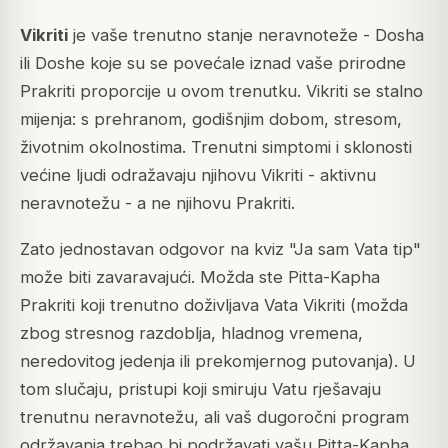
Vikriti
je vaše trenutno stanje neravnoteže - Dosha
ili Doshe koje su se povećale iznad vaše prirodne
Prakriti proporcije u ovom trenutku. Vikriti se stalno
mijenja: s prehranom, godišnjim dobom, stresom,
životnim okolnostima. Trenutni simptomi i sklonosti
većine ljudi odražavaju njihovu Vikriti - aktivnu
neravnotežu - a ne njihovu Prakriti.
Zato jednostavan odgovor na kviz "Ja sam Vata tip"
može biti zavaravajući. Možda ste Pitta-Kapha
Prakriti koji trenutno doživljava Vata Vikriti (možda
zbog stresnog razdoblja, hladnog vremena,
neredovitog jedenja ili prekomjernog putovanja). U
tom slučaju, pristupi koji smiruju Vatu rješavaju
trenutnu neravnotežu, ali vaš dugoročni program
održavanja trebao bi podržavati vašu Pitta-Kapha