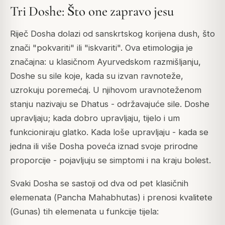
Tri Doshe: Što one zapravo jesu
Riječ
Dosha
dolazi od sanskrtskog korijena
dush
, što
znači "pokvariti" ili "iskvariti". Ova etimologija je
značajna: u klasičnom Ayurvedskom razmišljanju,
Doshe su sile koje, kada su izvan ravnoteže,
uzrokuju poremećaj. U njihovom uravnoteženom
stanju nazivaju se
Dhatus
- održavajuće sile. Doshe
upravljaju; kada dobro upravljaju, tijelo i um
funkcioniraju glatko. Kada loše upravljaju - kada se
jedna ili više Dosha poveća iznad svoje prirodne
proporcije - pojavljuju se simptomi i na kraju bolest.
Svaki Dosha se sastoji od dva od pet klasičnih
elemenata (
Pancha Mahabhutas
) i prenosi kvalitete
(
Gunas
) tih elemenata u funkcije tijela: