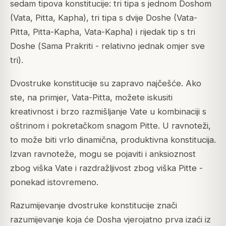
sedam tipova konstitucije: tri tipa s jednom Doshom
(Vata, Pitta, Kapha), tri tipa s dvije Doshe (Vata-
Pitta, Pitta-Kapha, Vata-Kapha) i rijedak tip s tri
Doshe (
Sama Prakriti
- relativno jednak omjer sve
tri).
Dvostruke konstitucije su zapravo najčešće. Ako
ste, na primjer, Vata-Pitta, možete iskusiti
kreativnost i brzo razmišljanje Vate u kombinaciji s
oštrinom i pokretačkom snagom Pitte. U ravnoteži,
to može biti vrlo dinamična, produktivna konstitucija.
Izvan ravnoteže, mogu se pojaviti i anksioznost
zbog viška Vate i razdražljivost zbog viška Pitte -
ponekad istovremeno.
Razumijevanje dvostruke konstitucije znači
razumijevanje koja će Dosha vjerojatno prva izaći iz