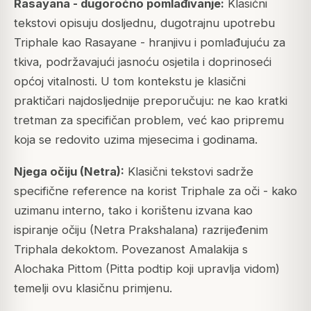
Rasayana - dugoročno pomlađivanje:
Klasični
tekstovi opisuju dosljednu, dugotrajnu upotrebu
Triphale kao Rasayane - hranjivu i pomlađujuću za
tkiva, podržavajući jasnoću osjetila i doprinoseći
općoj vitalnosti. U tom kontekstu je klasični
praktičari najdosljednije preporučuju: ne kao kratki
tretman za specifičan problem, već kao pripremu
koja se redovito uzima mjesecima i godinama.
Njega očiju (Netra):
Klasični tekstovi sadrže
specifične reference na korist Triphale za oči - kako
uzimanu interno, tako i korištenu izvana kao
ispiranje očiju (Netra Prakshalana) razrijeđenim
Triphala dekoktom. Povezanost Amalakija s
Alochaka Pittom (Pitta podtip koji upravlja vidom)
temelji ovu klasičnu primjenu.