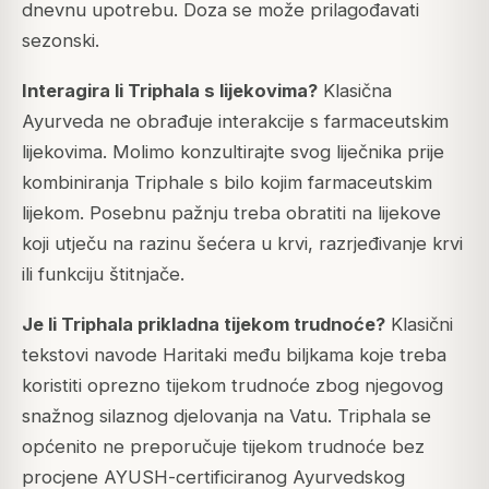
dnevnu upotrebu. Doza se može prilagođavati
sezonski.
Interagira li Triphala s lijekovima?
Klasična
Ayurveda ne obrađuje interakcije s farmaceutskim
lijekovima. Molimo konzultirajte svog liječnika prije
kombiniranja Triphale s bilo kojim farmaceutskim
lijekom. Posebnu pažnju treba obratiti na lijekove
koji utječu na razinu šećera u krvi, razrjeđivanje krvi
ili funkciju štitnjače.
Je li Triphala prikladna tijekom trudnoće?
Klasični
tekstovi navode Haritaki među biljkama koje treba
koristiti oprezno tijekom trudnoće zbog njegovog
snažnog silaznog djelovanja na Vatu. Triphala se
općenito ne preporučuje tijekom trudnoće bez
procjene AYUSH-certificiranog Ayurvedskog