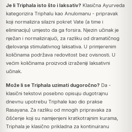
Je li Triphala isto što i laksativ?
Klasična Ayurveda
kategorizira Triphalu kao Anulomanu - pripravak
koji normalizira silazni pokret Vate (a time i
eliminaciju) umjesto da ga forsira. Njezin učinak je
nježan i normalizirajući, za razliku od dramatičnog
djelovanja stimulativnog laksativa. U primjerenim
količinama podržava redovitost bez ovisnosti. U
većim količinama proizvodi izraženiji laksativni
učinak.
Može li se Triphala uzimati dugoročno?
Da -
klasični tekstovi posebno opisuju dugotrajnu
dnevnu upotrebu Triphale kao dio prakse
Rasayana. Za razliku od mnogih pripravaka za
čišćenje koji su namijenjeni kratkotrajnim kurama,
Triphala je klasično prikladna za kontinuiranu