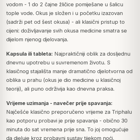
vodom - 1 do 2 čajne žličice pomiješane u šalicu
tople vode. Okus je složen i u početku izazovan
(sadrži pet od šest okusa) - ali klasični pristup to
cijeni: doživljavanje svih okusa medicine smatra se
dijelom njenog djelovanja.
Kapsula ili tableta:
Najpraktičniji oblik za dosljednu
dnevnu upotrebu u suvremenom životu. S
klasičnog stajališta manje dramatično djelotvorna od
oblika u prahu (okus je dio medicine u klasičnoj
teoriji), ali puno održivija kao dnevna praksa.
Vrijeme uzimanja - navečer prije spavanja:
Najčešće klasično preporučeno vrijeme za Triphalu
kao potporu probavi je prije spavanja - obično 30
minuta do sat vremena prije sna. To joj omogućuje
da djeluje kroz probavni sustav tijekom noći,