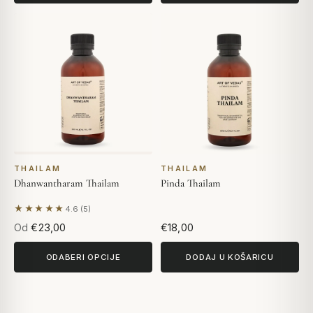
THAILAM
THAILAM
Dhanwantharam Thailam
Pinda Thailam
★★★★★
4.6 (5)
Na temelju 5 recenzija
Od
€23,00
€18,00
ODABERI OPCIJE
DODAJ U KOŠARICU