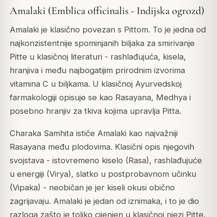
Amalaki (Emblica officinalis - Indijska ogrozd)
Amalaki je klasično povezan s Pittom. To je jedna od
najkonzistentnije spominjanih biljaka za smirivanje
Pitte u klasičnoj literaturi - rashlađujuća, kisela,
hranjiva i među najbogatijim prirodnim izvorima
vitamina C u biljkama. U klasičnoj Ayurvedskoj
farmakologiji opisuje se kao Rasayana, Medhya i
posebno hranjiv za tkiva kojima upravlja Pitta.
Charaka Samhita ističe Amalaki kao najvažniji
Rasayana među plodovima. Klasični opis njegovih
svojstava - istovremeno kiselo (Rasa), rashlađujuće
u energiji (Virya), slatko u postprobavnom učinku
(Vipaka) - neobičan je jer kiseli okusi obično
zagrijavaju. Amalaki je jedan od iznimaka, i to je dio
razloga zašto je toliko cijenjen u klasičnoj njezi Pitte.