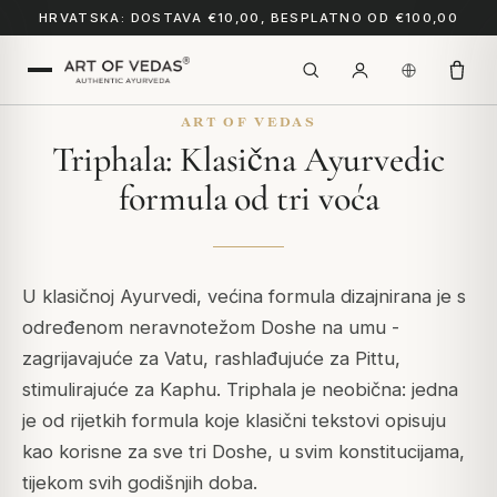
HRVATSKA: DOSTAVA €10,00, BESPLATNO OD €100,00
ART OF VEDAS
Triphala: Klasična Ayurvedic
formula od tri voća
U klasičnoj Ayurvedi, većina formula dizajnirana je s
određenom neravnotežom Doshe na umu -
zagrijavajuće za Vatu, rashlađujuće za Pittu,
stimulirajuće za Kaphu. Triphala je neobična: jedna
je od rijetkih formula koje klasični tekstovi opisuju
kao korisne za sve tri Doshe, u svim konstitucijama,
tijekom svih godišnjih doba.