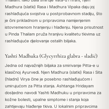
Madhura (slatki) Rasa i Madhura Vipaka daju joj
rashlađujuća svojstva u postprobavnom stadiju, što
je čini prikladnom u pripravcima namijenjenim
istovremenom hranjenju i hlađenju. Njena prisutnost
u Pinda Thailam pruža hranjivu kvalitetu tkivima uz
rashlađujuće djelovanje ostalih biljaka.
Yashti Madhuka (Glycyrrhiza glabra - sladić)
Jedna od najvažnijih biljaka za smirivanje Pitta-e u
klasičnoj Ayurvedi. Njen Madhura (slatki) Rasa i Sita
(hladni) Virya čine je posebno rashlađujućom i
umirujućom za Pitta stanja. Ashtanga Hridayam
dosljedno navodi Yashti Madhuku u pripravcima za
kožne bolesti, upalne simptome i stanja koja
zahtijevaju hlađenje tkiva. U lokalnim pripravcima