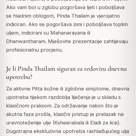
Ako vam bol u zglobu pogoršava ljeti i poboljšava
se hladnim oblogom, Pinda Thailam je vjerojatno
indiciran. Ako se pogoršava zimi i poboljšava toplim
uljem, indicirani su Mahanarayana ili
Dhanwantharam. Mješovite prezentacije zahtijevaju
profesionalnu procjenu.
Je li Pinda Thailam siguran za redovitu dnevnu
upotrebu?
Za aktivne Pitta kožne ili zglobne simptome, dnevna
upotreba tijekom razdoblja liječenja je u skladu s
klasičnom praksom. Za održavanje nakon što je
akutna faza prošla, klasični pristup je prelazak na
uravnoteženije ulje (Ksheerabala ili Eladi za lice).
Dugotrajna ekskluzivna upotreba rashlađujućeg ulja