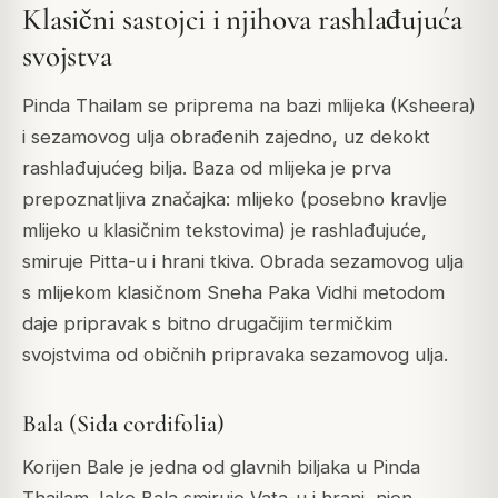
Klasični sastojci i njihova rashlađujuća
svojstva
Pinda Thailam se priprema na bazi mlijeka (Ksheera)
i sezamovog ulja obrađenih zajedno, uz dekokt
rashlađujućeg bilja. Baza od mlijeka je prva
prepoznatljiva značajka: mlijeko (posebno kravlje
mlijeko u klasičnim tekstovima) je rashlađujuće,
smiruje Pitta-u i hrani tkiva. Obrada sezamovog ulja
s mlijekom klasičnom Sneha Paka Vidhi metodom
daje pripravak s bitno drugačijim termičkim
svojstvima od običnih pripravaka sezamovog ulja.
Bala (Sida cordifolia)
Korijen Bale je jedna od glavnih biljaka u Pinda
Thailam. Iako Bala smiruje Vata-u i hrani, njen