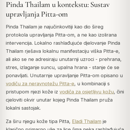
Pinda Thailam u kontekstu: Sustav
upravljanja Pitta-om
Pinda Thailam je najučinkovitiji kao dio šireg
protokola upravljanja Pitta-om, a ne kao izolirana
intervencija. Lokalno rashlađujuće djelovanje Pinda
Thailam rješava lokalnu manifestaciju viška Pitta-e,
ali ako se ne adresiraju unutarnji uzroci - prehrana,
stres, izlaganje suncu, upalna hrana - stanje će se
ponavljati. Unutarnje upravljanje Pitta-om opisano u
vodiču za neravnotežu Pitta-e
, u kombinaciji s
pristupom njezi kože iz
vodiča za osjetljivu kožu
, čini
cjeloviti okvir unutar kojeg Pinda Thailam pruža
lokalni sastojak.
Za širu njegu kože tipa Pitta,
Eladi Thailam
je
klasično primarno ulje za lice (ima neka rashlađujuća