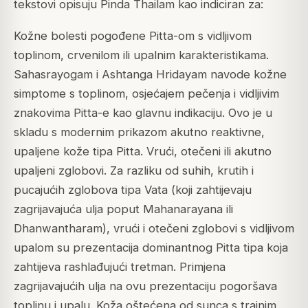
tekstovi opisuju Pinda Thailam kao indiciran za:
Kožne bolesti pogođene Pitta-om s vidljivom
toplinom, crvenilom ili upalnim karakteristikama.
Sahasrayogam i Ashtanga Hridayam navode kožne
simptome s toplinom, osjećajem pečenja i vidljivim
znakovima Pitta-e kao glavnu indikaciju. Ovo je u
skladu s modernim prikazom akutno reaktivne,
upaljene kože tipa Pitta. Vrući, otečeni ili akutno
upaljeni zglobovi. Za razliku od suhih, krutih i
pucajućih zglobova tipa Vata (koji zahtijevaju
zagrijavajuća ulja poput Mahanarayana ili
Dhanwantharam), vrući i otečeni zglobovi s vidljivom
upalom su prezentacija dominantnog Pitta tipa koja
zahtijeva rashlađujući tretman. Primjena
zagrijavajućih ulja na ovu prezentaciju pogoršava
toplinu i upalu. Koža oštećena od sunca s trajnim