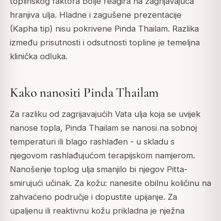
toplinskog faktora bolje reagira na zagrijavajuća
hranjiva ulja. Hladne i zagušene prezentacije
(Kapha tip) nisu pokrivene Pinda Thailam. Razlika
između prisutnosti i odsutnosti topline je temeljna
klinička odluka.
Kako nanositi Pinda Thailam
Za razliku od zagrijavajućih Vata ulja koja se uvijek
nanose topla, Pinda Thailam se nanosi na sobnoj
temperaturi ili blago rashlađen - u skladu s
njegovom rashlađujućom terapijskom namjerom.
Nanošenje toplog ulja smanjilo bi njegov Pitta-
smirujući učinak. Za kožu: nanesite obilnu količinu na
zahvaćeno područje i dopustite upijanje. Za
upaljenu ili reaktivnu kožu prikladna je nježna