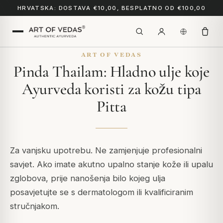
HRVATSKA: DOSTAVA €10,00, BESPLATNO OD €100,00
ART OF VEDAS
Pinda Thailam: Hladno ulje koje
Ayurveda koristi za kožu tipa
Pitta
Za vanjsku upotrebu. Ne zamjenjuje profesionalni
savjet. Ako imate akutno upalno stanje kože ili upalu
zglobova, prije nanošenja bilo kojeg ulja
posavjetujte se s dermatologom ili kvalificiranim
stručnjakom.