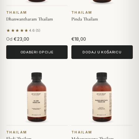
THAILAM
THAILAM
Dhanwantharam Thailam
Pinda Thailam
★★★★★
4.6 (5)
Na temelju 5 recenzija
Od
€23,00
€18,00
ODABERI OPCIJE
DODAJ U KOŠARICU
THAILAM
THAILAM
Eladi Thailam
Mahanarayana Thailam