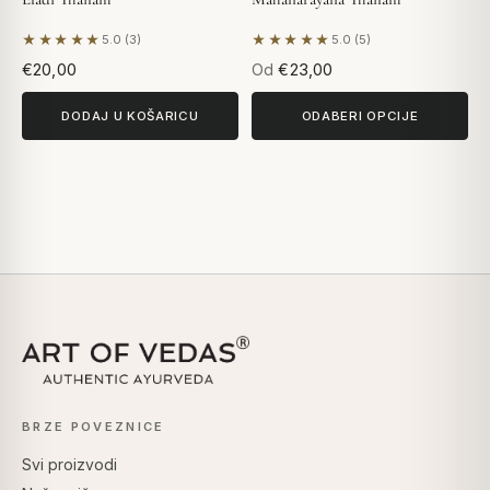
★★★★★
★★★★★
5.0 (3)
5.0 (5)
Na temelju 3 recenzija
Na temelju 5 recenzija
€20,00
Od
€23,00
DODAJ U KOŠARICU
ODABERI OPCIJE
BRZE POVEZNICE
Svi proizvodi