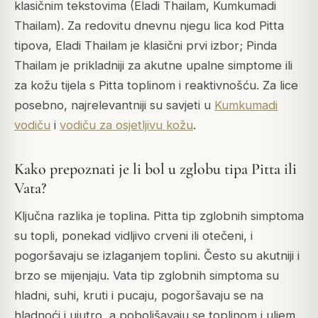
klasičnim tekstovima (Eladi Thailam, Kumkumadi
Thailam). Za redovitu dnevnu njegu lica kod Pitta
tipova, Eladi Thailam je klasični prvi izbor; Pinda
Thailam je prikladniji za akutne upalne simptome ili
za kožu tijela s Pitta toplinom i reaktivnošću. Za lice
posebno, najrelevantniji su savjeti u
Kumkumadi
vodiču
i
vodiču za osjetljivu kožu
.
Kako prepoznati je li bol u zglobu tipa Pitta ili
Vata?
Ključna razlika je toplina. Pitta tip zglobnih simptoma
su topli, ponekad vidljivo crveni ili otečeni, i
pogoršavaju se izlaganjem toplini. Često su akutniji i
brzo se mijenjaju. Vata tip zglobnih simptoma su
hladni, suhi, kruti i pucaju, pogoršavaju se na
hladnoći i ujutro, a poboljšavaju se toplinom i uljem.