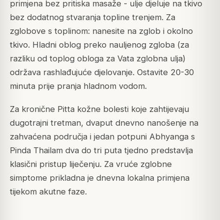
primjena bez pritiska masaže - ulje djeluje na tkivo
bez dodatnog stvaranja topline trenjem. Za
zglobove s toplinom: nanesite na zglob i okolno
tkivo. Hladni oblog preko nauljenog zgloba (za
razliku od toplog obloga za Vata zglobna ulja)
održava rashlađujuće djelovanje. Ostavite 20-30
minuta prije pranja hladnom vodom.
Za kronične Pitta kožne bolesti koje zahtijevaju
dugotrajni tretman, dvaput dnevno nanošenje na
zahvaćena područja i jedan potpuni Abhyanga s
Pinda Thailam dva do tri puta tjedno predstavlja
klasični pristup liječenju. Za vruće zglobne
simptome prikladna je dnevna lokalna primjena
tijekom akutne faze.