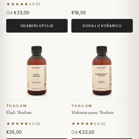
★★★★★
4.6 (5)
Na temelju 5 recenzija
Od
€23,00
€18,00
ODABERI OPCIJE
DODAJ U KOŠARICU
THAILAM
THAILAM
Eladi Thailam
Mahanarayana Thailam
★★★★★
★★★★★
5.0 (3)
5.0 (5)
Na temelju 3 recenzija
Na temelju 5 recenzija
€20,00
Od
€23,00