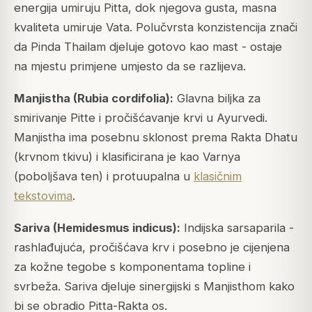
energija umiruju Pitta, dok njegova gusta, masna
kvaliteta umiruje Vata. Polučvrsta konzistencija znači
da Pinda Thailam djeluje gotovo kao mast - ostaje
na mjestu primjene umjesto da se razlijeva.
Manjistha (Rubia cordifolia):
Glavna biljka za
smirivanje Pitte i pročišćavanje krvi u Ayurvedi.
Manjistha ima posebnu sklonost prema Rakta Dhatu
(krvnom tkivu) i klasificirana je kao Varnya
(poboljšava ten) i protuupalna u
klasičnim
tekstovima
.
Sariva (Hemidesmus indicus):
Indijska sarsaparila -
rashlađujuća, pročišćava krv i posebno je cijenjena
za kožne tegobe s komponentama topline i
svrbeža. Sariva djeluje sinergijski s Manjisthom kako
bi se obradio Pitta-Rakta os.