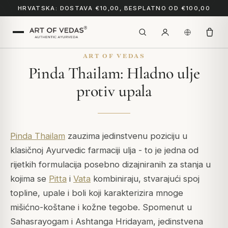
HRVATSKA: DOSTAVA €10,00, BESPLATNO OD €100,00
ART OF VEDAS
Pinda Thailam: Hladno ulje
protiv upala
Pinda Thailam
zauzima jedinstvenu poziciju u
klasičnoj Ayurvedic farmaciji ulja - to je jedna od
rijetkih formulacija posebno dizajniranih za stanja u
kojima se
Pitta
i
Vata
kombiniraju, stvarajući spoj
topline, upale i boli koji karakterizira mnoge
mišićno-koštane i kožne tegobe. Spomenut u
Sahasrayogam
i
Ashtanga Hridayam
, jedinstvena