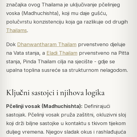
značajka ovog Thailama je uključivanje pčelinjeg
voska (
Madhuchishta
), koji mu daje gušću,
polučvrstu konzistenciju koja ga razlikuje od drugih
Thailams
.
Dok
Dhanwantharam Thailam
prvenstveno djeluje
na Vata stanja, a
Eladi Thailam
prvenstveno na Pitta
stanja, Pinda Thailam cilja na sjecište - gdje se
upalna toplina susreće sa strukturnom nelagodom.
Ključni sastojci i njihova logika
Pčelinji vosak (Madhuchishta):
Definirajući
sastojak. Pčelinji vosak pruža zaštitni, okluzivni sloj
koji drži biljne sastojke u kontaktu s tkivom tijekom
duljeg vremena. Njegov sladak okus i rashlađujuća