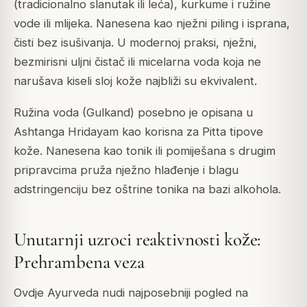
(tradicionalno slanutak ili leća), kurkume i ružine
vode ili mlijeka. Nanesena kao nježni piling i isprana,
čisti bez isušivanja. U modernoj praksi, nježni,
bezmirisni uljni čistač ili micelarna voda koja ne
narušava kiseli sloj kože najbliži su ekvivalent.
Ružina voda (Gulkand) posebno je opisana u
Ashtanga Hridayam kao korisna za Pitta tipove
kože. Nanesena kao tonik ili pomiješana s drugim
pripravcima pruža nježno hlađenje i blagu
adstringenciju bez oštrine tonika na bazi alkohola.
Unutarnji uzroci reaktivnosti kože:
Prehrambena veza
Ovdje Ayurveda nudi najposebniji pogled na