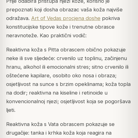
Prije odabira pristupa njezi kože, korisno je
prepoznati koji dosha obrazac vaša koža najviše
odražava.
Art of Vedas procjena doshe
pokriva
konstitucijske tipove kože i trenutne obrasce
neravnoteže. Kao praktični vodič:
Reaktivna koža s Pitta obrascem obično pokazuje
neke ili sve sljedeće: crvenilo uz toplinu, začinjenu
hranu, alkohol ili emocionalni stres; sitno crvenilo ili
oštećene kapilare, osobito oko nosa i obraza;
osjetljivost na sunce s brzim opeklinama; koža topla
na dodir; reaktivna na kiseline i retinoide u
konvencionalnoj njezi; osjetljivost koja se pogoršava
ljeti.
Reaktivna koža s Vata obrascem pokazuje se
drugačije: tanka i krhka koža koja reagira na