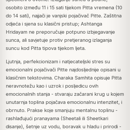
osobito između 11 i 15 sati tijekom Pitta vremena (10
do 14 sati), najjači je vanjski pojačivač Pitte. Zaštitna
odjeća i sjena su klasični pristup; Ashtanga
Hridayam ne preporučuje potpuno izbjegavanje
sunca, ali savjetuje protiv pretjeranog izlaganja
suncu kod Pitta tipova tijekom ljeta.
Ljutnja, perfekcionizam i natjecateljski stres su
emocionalni pojačivači Pitte najdosljednije opisani u
klasičnim tekstovima. Charaka Samhita opisuje Pitta
neravnotežu kao i uzrok i posljedicu ovih
emocionalnih stanja - stvaraju začarani krug u kojem
unutarnja toplina pojačava emocionalnu intenzitet, i
obrnuto. Prakse koje smanjuju mentalnu toplinu -
rashlađujući pranayama (Sheetali ili Sheetkari
disanje), šetnje uz vodu, boravak u hladu i prirodi -