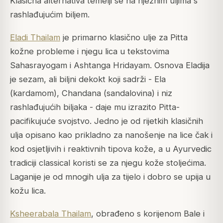
Klasična alternativa temelji se na nježnim uljima s
rashlađujućim biljem.
Eladi Thailam
je primarno klasično ulje za Pitta
kožne probleme i njegu lica u tekstovima
Sahasrayogam i Ashtanga Hridayam. Osnova Eladija
je sezam, ali biljni dekokt koji sadrži - Ela
(kardamom), Chandana (sandalovina) i niz
rashlađujućih biljaka - daje mu izrazito Pitta-
pacifikujuće svojstvo. Jedno je od rijetkih klasičnih
ulja opisano kao prikladno za nanošenje na lice čak i
kod osjetljivih i reaktivnih tipova kože, a u Ayurvedic
tradiciji classical koristi se za njegu kože stoljećima.
Laganije je od mnogih ulja za tijelo i dobro se upija u
kožu lica.
Ksheerabala Thailam
, obrađeno s korijenom Bale i