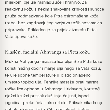
mlijekom, djeluje rashlađujuće i hranjivo. Za
reaktivnu kožu s nekim znakovima krhkosti i suhoće
pruža podmazivanje koje Pitta osiromašena koža
treba, bez zagrijavajućeg svojstva težih sezamovih
pripravaka. Prikladno je za prijelaz između Pitta i
Vata tipova kože.
Klasični facialni Abhyanga za Pitta kožu
Mukha Abhyanga (masaža lica uljem) za Pitta kožu
koristi nježniji dodir i manje ulja nego za Vata kožu,
te ulje sobne temperature ili blago ohlađeno
umjesto toplog ulja. Tehnika masaže prati marma
točke lica opisane u Ashtanga Hridayam, koristeći
nježni kružni pritisak duž linije čeljusti, ispod
jagodica, preko čela i oko orbite. Pritisak nikada nije
dubok niti vuče kožu. Cilj je potaknuti limfnu