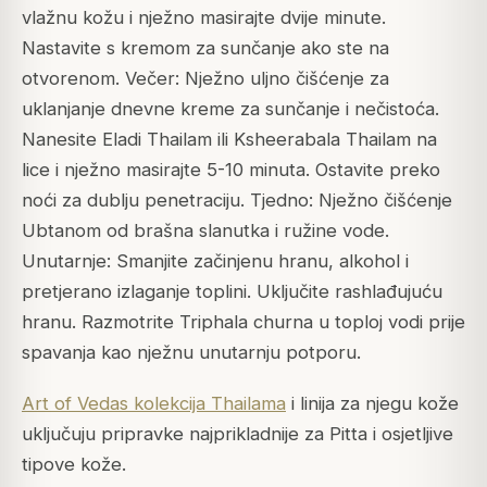
vlažnu kožu i nježno masirajte dvije minute.
Nastavite s kremom za sunčanje ako ste na
otvorenom. Večer: Nježno uljno čišćenje za
uklanjanje dnevne kreme za sunčanje i nečistoća.
Nanesite Eladi Thailam ili Ksheerabala Thailam na
lice i nježno masirajte 5-10 minuta. Ostavite preko
noći za dublju penetraciju. Tjedno: Nježno čišćenje
Ubtanom od brašna slanutka i ružine vode.
Unutarnje: Smanjite začinjenu hranu, alkohol i
pretjerano izlaganje toplini. Uključite rashlađujuću
hranu. Razmotrite Triphala churna u toploj vodi prije
spavanja kao nježnu unutarnju potporu.
Art of Vedas kolekcija Thailama
i linija za njegu kože
uključuju pripravke najprikladnije za Pitta i osjetljive
tipove kože.