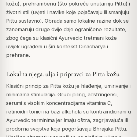
kožu), prehrambenu (što pokreće unutarnju Pittu) i
životni stil (uvjeti i navike koje pojačavaju ili smanjuju
Pittu sustavno). Obrada samo lokalne razine dok se
zanemaruju druge dvije daje ograničene rezultate,
zbog čega su klasični Ayurvedic tretmani kože
uvijek ugrađeni u širi kontekst Dinacharya i
prehrane.
Lokalna njega: ulja i pripravci za Pitta kožu
Klasični princip za Pitta kožu je hlađenje, umirivanje i
minimalna stimulacija. Grubi piling, adstringensi,
serumi s visokim koncentracijama vitamina C,
retinoidi i tonici na bazi alkohola su kontraindicirani u
Ayurvedic terminima jer imaju oštra, zagrijavajuća ili
prodorna svojstva koja pogoršavaju Bhrajaka Pittu.