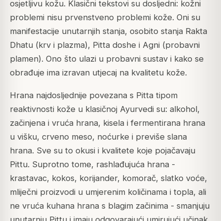
osjetljivu kožu. Klasični tekstovi su dosljedni: kožni
problemi nisu prvenstveno problemi kože. Oni su
manifestacije unutarnjih stanja, osobito stanja Rakta
Dhatu (krv i plazma), Pitta doshe i Agni (probavni
plamen). Ono što ulazi u probavni sustav i kako se
obrađuje ima izravan utjecaj na kvalitetu kože.
Hrana najdosljednije povezana s Pitta tipom
reaktivnosti kože u klasičnoj Ayurvedi su: alkohol,
začinjena i vruća hrana, kisela i fermentirana hrana
u višku, crveno meso, noćurke i previše slana
hrana. Sve su to okusi i kvalitete koje pojačavaju
Pittu. Suprotno tome, rashlađujuća hrana -
krastavac, kokos, korijander, komorač, slatko voće,
mliječni proizvodi u umjerenim količinama i topla, ali
ne vruća kuhana hrana s blagim začinima - smanjuju
unutarnju Pittu i imaju odgovarajući umirujući učinak