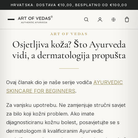
HRVATSKA: DOSTAVA €10,00, BESPLATNO OD €100,00
ART OF VEDAS
Osjetljiva koža? Što Ayurveda
vidi, a dermatologija propušta
Ovaj članak dio je naše serije vodiča
AYURVEDIC
SKINCARE FOR BEGINNERS
.
Za vanjsku upotrebu. Ne zamjenjuje stručni savjet
za bilo koji kožni problem. Ako imate
dijagnosticiranu kožnu bolest, posavjetujte se s
dermatologom ili kvalificiranim Ayurvedic