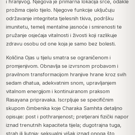
i hranjivog. Njegova je primarna lokacija srce, odakle
prožima cijelo tijelo. Njegove funkcije uključuju
održavanje integriteta tjelesnih tkiva, podršku
imunitetu, temelj mentalne jasnoće i smirenosti te
pružanje osjećaja vitalnosti i živosti koji razlikuje
zdravu osobu od one koja je samo bez bolesti.
Količina Ojas u tijelu smatra se ograničenom i
promjenjivom. Obnavlja se izvrsnom probavom i
pravilnom transformacijom hranjive hrane kroz svih
sedam dhatua, adekvatnim snom, upravljanjem
vitalnom energijom i kontinuiranom praksom
Rasayana pripravaka. Iscrpljuje se specifičnim
skupom čimbenika koje Charaka Samhita detaljno
opisuje: post i pothranjenost; pretjerani fizički napor
iznad trenutnih kapaciteta tijela; dugotrajna tuga,
strah ili ljutnja; seksualni višak iznad onoga što