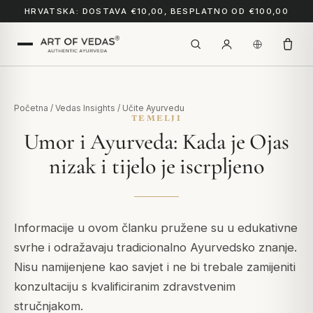
HRVATSKA: DOSTAVA €10,00, BESPLATNO OD €100,00
Početna
/
Vedas Insights
/
Učite Ayurvedu
TEMELJI
Umor i Ayurveda: Kada je Ojas
nizak i tijelo je iscrpljeno
Informacije u ovom članku pružene su u edukativne
svrhe i odražavaju tradicionalno Ayurvedsko znanje.
Nisu namijenjene kao savjet i ne bi trebale zamijeniti
konzultaciju s kvalificiranim zdravstvenim
stručnjakom.