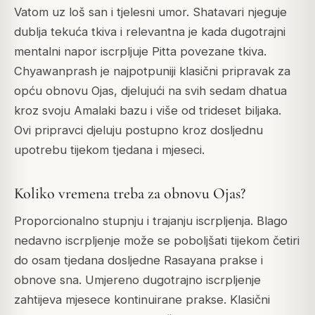
Vatom uz loš san i tjelesni umor. Shatavari njeguje
dublja tekuća tkiva i relevantna je kada dugotrajni
mentalni napor iscrpljuje Pitta povezane tkiva.
Chyawanprash je najpotpuniji klasični pripravak za
opću obnovu Ojas, djelujući na svih sedam dhatua
kroz svoju Amalaki bazu i više od trideset biljaka.
Ovi pripravci djeluju postupno kroz dosljednu
upotrebu tijekom tjedana i mjeseci.
Koliko vremena treba za obnovu Ojas?
Proporcionalno stupnju i trajanju iscrpljenja. Blago
nedavno iscrpljenje može se poboljšati tijekom četiri
do osam tjedana dosljedne Rasayana prakse i
obnove sna. Umjereno dugotrajno iscrpljenje
zahtijeva mjesece kontinuirane prakse. Klasični