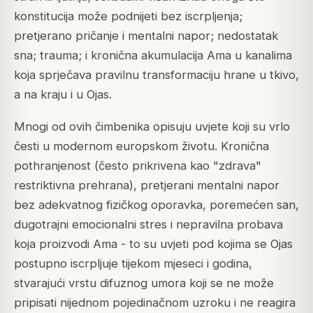
konstitucija može podnijeti bez iscrpljenja;
pretjerano pričanje i mentalni napor; nedostatak
sna; trauma; i kronična akumulacija Ama u kanalima
koja sprječava pravilnu transformaciju hrane u tkivo,
a na kraju i u Ojas.
Mnogi od ovih čimbenika opisuju uvjete koji su vrlo
česti u modernom europskom životu. Kronična
pothranjenost (često prikrivena kao "zdrava"
restriktivna prehrana), pretjerani mentalni napor
bez adekvatnog fizičkog oporavka, poremećen san,
dugotrajni emocionalni stres i nepravilna probava
koja proizvodi Ama - to su uvjeti pod kojima se Ojas
postupno iscrpljuje tijekom mjeseci i godina,
stvarajući vrstu difuznog umora koji se ne može
pripisati nijednom pojedinačnom uzroku i ne reagira