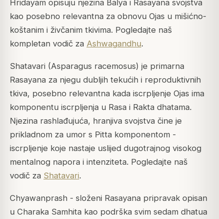
Hridayam opisuju njezina Balya i Rasayana svojstva
kao posebno relevantna za obnovu Ojas u mišićno-
koštanim i živčanim tkivima. Pogledajte naš
kompletan vodič za
Ashwagandhu
.
Shatavari (Asparagus racemosus) je primarna
Rasayana za njegu dubljih tekućih i reproduktivnih
tkiva, posebno relevantna kada iscrpljenje Ojas ima
komponentu iscrpljenja u Rasa i Rakta dhatama.
Njezina rashlađujuća, hranjiva svojstva čine je
prikladnom za umor s Pitta komponentom -
iscrpljenje koje nastaje uslijed dugotrajnog visokog
mentalnog napora i intenziteta. Pogledajte naš
vodič za
Shatavari
.
Chyawanprash - složeni Rasayana pripravak opisan
u Charaka Samhita kao podrška svim sedam dhatua