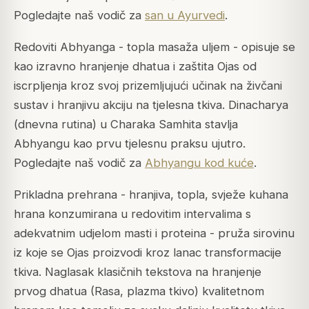
Pogledajte naš vodič za
san u Ayurvedi
.
Redoviti Abhyanga - topla masaža uljem - opisuje se
kao izravno hranjenje dhatua i zaštita Ojas od
iscrpljenja kroz svoj prizemljujući učinak na živčani
sustav i hranjivu akciju na tjelesna tkiva. Dinacharya
(dnevna rutina) u Charaka Samhita stavlja
Abhyangu kao prvu tjelesnu praksu ujutro.
Pogledajte naš vodič za
Abhyangu kod kuće
.
Prikladna prehrana - hranjiva, topla, svježe kuhana
hrana konzumirana u redovitim intervalima s
adekvatnim udjelom masti i proteina - pruža sirovinu
iz koje se Ojas proizvodi kroz lanac transformacije
tkiva. Naglasak klasičnih tekstova na hranjenje
prvog dhatua (Rasa, plazma tkivo) kvalitetnom