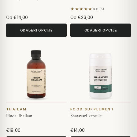
★★★★★
4.6 (5)
Na temelju 5 recenzija
Od
€14,00
Od
€23,00
ODABERI OPCIJE
ODABERI OPCIJE
THAILAM
FOOD SUPPLEMENT
Pinda Thailam
Shatavari kapsule
€18,00
€14,00