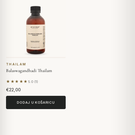
THAILAM
Balaswagandhadi Thailam
★★★★★
5.0 (1)
Na temelju 1 recenzije
€22,00
DODAJ U KOŠARICU