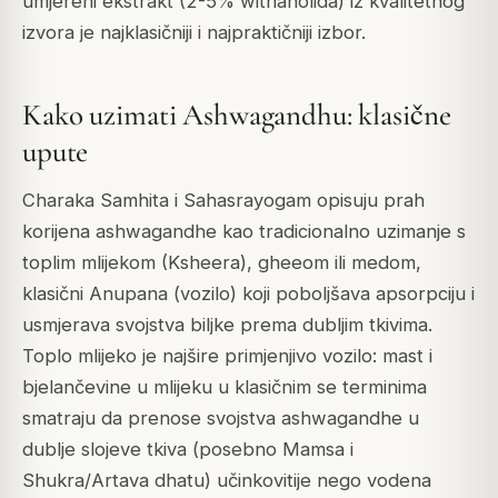
umjereni ekstrakt (2-5% withanolida) iz kvalitetnog
izvora je najklasičniji i najpraktičniji izbor.
Kako uzimati Ashwagandhu: klasične
upute
Charaka Samhita i Sahasrayogam opisuju prah
korijena ashwagandhe kao tradicionalno uzimanje s
toplim mlijekom (Ksheera), gheeom ili medom,
klasični Anupana (vozilo) koji poboljšava apsorpciju i
usmjerava svojstva biljke prema dubljim tkivima.
Toplo mlijeko je najšire primjenjivo vozilo: mast i
bjelančevine u mlijeku u klasičnim se terminima
smatraju da prenose svojstva ashwagandhe u
dublje slojeve tkiva (posebno Mamsa i
Shukra/Artava dhatu) učinkovitije nego vodena