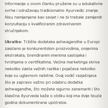
Informacije u ovom članku pružene su u edukativne
svrhe i odražavaju tradicionalno Ayurvedic znanje.
Nisu namijenjene kao savjet i ne bi trebale zamijeniti
konzultaciju s kvalificiranim zdravstvenim
stručnjakom.
Ukratko:
Tržište dodataka ashwagandhe u Europi
zasićeno je konkurentskim proizvodima, omjerima
ekstrakata, brendiranim imenima sastojaka i
tvrdnjama o certifikatima. Većina marketinga skriva
nekoliko zaista važnih razlika i pojačava nekoliko
koje su uglavnom nebitne. Ovaj vodič razjašnjava
što je zapravo važno pri odabiru dodatka
ashwagandhe, što možete sigurno zanemariti i što
klasična Ayurveda kaže o obliku koji ima dvije tisuće
godina dokumentirane upotrebe.