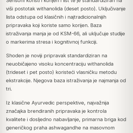
Sensoril koristi i korijen i list te je standardiziran na
viši postotak withanolida (deset posto). Uključivanje
lista odstupa od klasičnih i najtradicionalnijih
pripravaka koji koriste samo korijen. Baza
istraživanja manja je od KSM-66, ali uključuje studije
o markerima stresa i kognitivnoj funkciji.
Shoden je noviji pripravak standardiziran na
neuobičajeno visoku koncentraciju withanolida
(trideset i pet posto) koristeći vlasničku metodu
ekstrakcije. Njegova baza istraživanja je najmanja od
tri.
Iz klasične Ayurvedic perspektive, najvažnija
značajka brendiranih pripravaka je kontrola
kvalitete i dosljedno nabavljanje, primarna briga kod
generičkog praha ashwagandhe na masovnom