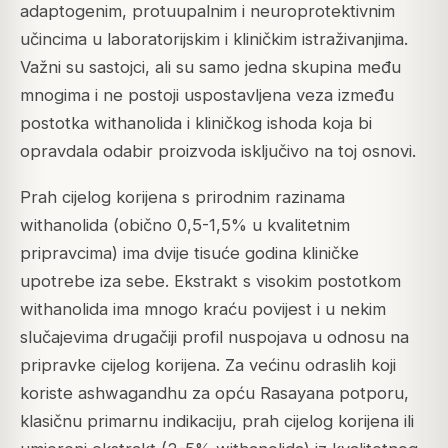
adaptogenim, protuupalnim i neuroprotektivnim
učincima u laboratorijskim i kliničkim istraživanjima.
Važni su sastojci, ali su samo jedna skupina među
mnogima i ne postoji uspostavljena veza između
postotka withanolida i kliničkog ishoda koja bi
opravdala odabir proizvoda isključivo na toj osnovi.
Prah cijelog korijena s prirodnim razinama
withanolida (obično 0,5-1,5% u kvalitetnim
pripravcima) ima dvije tisuće godina kliničke
upotrebe iza sebe. Ekstrakt s visokim postotkom
withanolida ima mnogo kraću povijest i u nekim
slučajevima drugačiji profil nuspojava u odnosu na
pripravke cijelog korijena. Za većinu odraslih koji
koriste ashwagandhu za opću Rasayana potporu,
klasičnu primarnu indikaciju, prah cijelog korijena ili