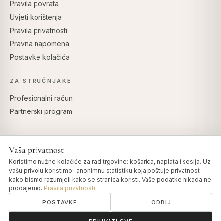
Pravila povrata
Uvjeti korištenja
Pravila privatnosti
Pravna napomena
Postavke kolačića
ZA STRUČNJAKE
Profesionalni račun
Partnerski program
Vaša privatnost
SIGURNO PLAĆANJE
Koristimo nužne kolačiće za rad trgovine: košarica, naplata i sesija. Uz
vašu privolu koristimo i anonimnu statistiku koja poštuje privatnost
kako bismo razumjeli kako se stranica koristi. Vaše podatke nikada ne
prodajemo.
Pravila privatnosti
POSTAVKE
ODBIJ
© 2026 Art of Vedas · Authentic Ayurveda d.o.o.
info@artofvedas.com
ॐ
Trebate pomoć?