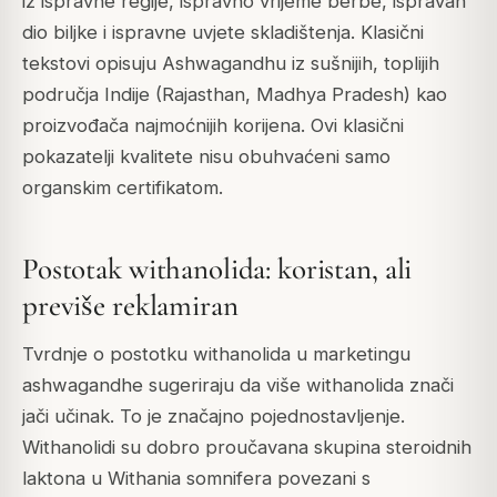
iz ispravne regije, ispravno vrijeme berbe, ispravan
dio biljke i ispravne uvjete skladištenja. Klasični
tekstovi opisuju Ashwagandhu iz sušnijih, toplijih
područja Indije (Rajasthan, Madhya Pradesh) kao
proizvođača najmoćnijih korijena. Ovi klasični
pokazatelji kvalitete nisu obuhvaćeni samo
organskim certifikatom.
Postotak withanolida: koristan, ali
previše reklamiran
Tvrdnje o postotku withanolida u marketingu
ashwagandhe sugeriraju da više withanolida znači
jači učinak. To je značajno pojednostavljenje.
Withanolidi su dobro proučavana skupina steroidnih
laktona u Withania somnifera povezani s