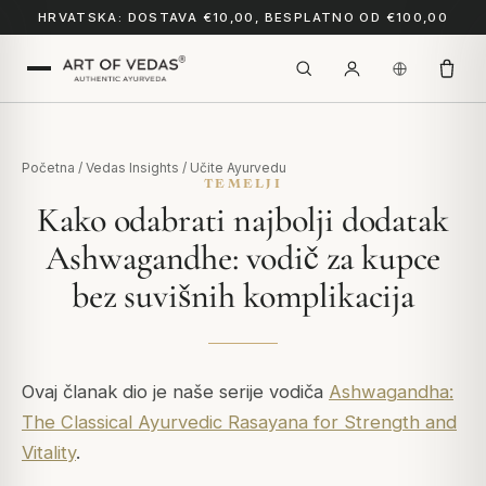
HRVATSKA: DOSTAVA €10,00, BESPLATNO OD €100,00
Početna
/
Vedas Insights
/
Učite Ayurvedu
TEMELJI
Kako odabrati najbolji dodatak
Ashwagandhe: vodič za kupce
bez suvišnih komplikacija
Ovaj članak dio je naše serije vodiča
Ashwagandha:
The Classical Ayurvedic Rasayana for Strength and
Vitality
.