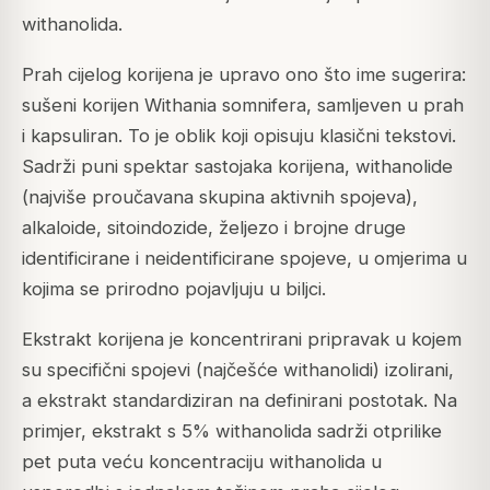
withanolida.
Prah cijelog korijena je upravo ono što ime sugerira:
sušeni korijen Withania somnifera, samljeven u prah
i kapsuliran. To je oblik koji opisuju klasični tekstovi.
Sadrži puni spektar sastojaka korijena, withanolide
(najviše proučavana skupina aktivnih spojeva),
alkaloide, sitoindozide, željezo i brojne druge
identificirane i neidentificirane spojeve, u omjerima u
kojima se prirodno pojavljuju u biljci.
Ekstrakt korijena je koncentrirani pripravak u kojem
su specifični spojevi (najčešće withanolidi) izolirani,
a ekstrakt standardiziran na definirani postotak. Na
primjer, ekstrakt s 5% withanolida sadrži otprilike
pet puta veću koncentraciju withanolida u