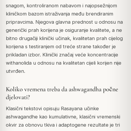
snagom, kontroliranom nabavom i najopsežnijom
kliničkom bazom istraživanja među brendiranim
pripravcima. Njegova glavna prednost u odnosu na
generički prah korijena je osiguranje kvalitete, a ne
bitno drugačiji klinički učinak, kvalitetan prah cijelog
korijena s testiranjem od treće strane također je
prikladan izbor. Klinički značaj veće koncentracije
withanolida u odnosu na kvalitetan cijeli korijen nije
utvrđen.
Koliko vremena treba da ashwagandha počne
djelovati?
Klasični tekstovi opisuju Rasayana učinke
ashwagandhe kao kumulativne, klasični vremenski
okvir za obnovu tkiva i adaptogene rezultate je tri