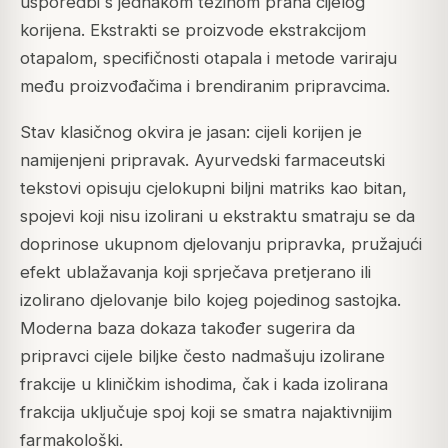
usporedbi s jednakom težinom praha cijelog
korijena. Ekstrakti se proizvode ekstrakcijom
otapalom, specifičnosti otapala i metode variraju
među proizvođačima i brendiranim pripravcima.
Stav klasičnog okvira je jasan: cijeli korijen je
namijenjeni pripravak. Ayurvedski farmaceutski
tekstovi opisuju cjelokupni biljni matriks kao bitan,
spojevi koji nisu izolirani u ekstraktu smatraju se da
doprinose ukupnom djelovanju pripravka, pružajući
efekt ublažavanja koji sprječava pretjerano ili
izolirano djelovanje bilo kojeg pojedinog sastojka.
Moderna baza dokaza također sugerira da
pripravci cijele biljke često nadmašuju izolirane
frakcije u kliničkim ishodima, čak i kada izolirana
frakcija uključuje spoj koji se smatra najaktivnijim
farmakološki.