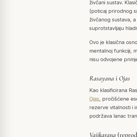
živčani sustav. Klasič
(poticaj prirodnog s
živčanog sustava, a
suprotstavljaju hla
Ovo je klasična osn
mentalnoj funkciji, 
nisu odvojene primj
Rasayana
i
Ojas
Kao klasificirana
Ra
Ojas
, pročišćene ese
rezerve vitalnosti i
podržava lanac tran
Vajikarana
(reprod