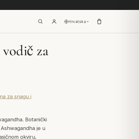
Hrvatska
 vodič za
na za snagu i
wagandha. Botanički
a, Ashwagandha je u
klasičnom okviru,