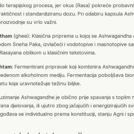
dio terapijskog procesa, jer okus (
Rasa
) pokreće probavni 
raktičnost i standardiziranu dozu. Pri odabiru kapsula As
proizvodnje su vrlo važni.
itham
(ghee): Klasična priprema u kojoj se Ashwagandha
todom
Sneha Paka
, izvlačeći i vodotopive i masnotopive s
 Rasayana oblikom u klasičnim tekstovima.
htam
: Fermentirani pripravak koji kombinira Ashwagandh
edenom alkoholnom mediju. Fermentacija poboljšava biora
etu koja uravnotežuje težinu biljke.
 uzimanje Ashwagandhe je obično prije spavanja s toplim
na djelovanja, ili ujutro zbog jačajućih i energizirajućih sv
lagođava se individualno prema konstituciji, stanju
Agni
i spe