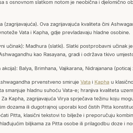
a s osnovnom slatkom notom je neobična i djelomično ob
 (zagrijavajuća). Ova zagrijavajuća kvaliteta čini Ashwa
avnoteže
Vata
i
Kapha
, gdje prevladavaju hladne osobine.
 učinak): Madhura (slatki). Slatki postprobavni učinak je 
ra Ashwagandhu kao Rasayana, gradi i održava tkivo umjesto
kcija): Balya, Brimhana, Vajikarana, Nidrajanana (poticaj 
Ashwagandha prvenstveno smiruje
Vata
i
Kapha
u klasičn
teta smanjuje hladnu suhoću
Vata
-e; hranjiva kvaliteta uzem
. Za
Kapha
, zagrijavajuća Virya sprječava težinu koju mogu 
okim dozama ili dugotrajnoj uporabi kod čistih
Pitta
konstituc
ećati
Pitta
, klasični tekstovi to bilježe i preporučuju kombin
lađujućim biljkama za
Pitta
osobe ili prilagodbu doze i no