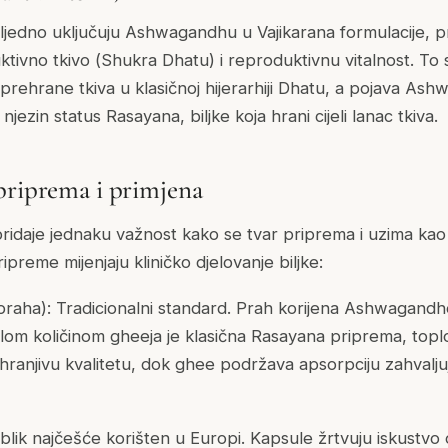
osljedno uključuju Ashwagandhu u
Vajikarana
formulacije, p
tivno tkivo (
Shukra Dhatu
) i reproduktivnu vitalnost. To
prehrane tkiva u klasičnoj hijerarhiji Dhatu, a pojava A
njezin status
Rasayana
, biljke koja hrani cijeli lanac tkiva.
priprema i primjena
pridaje jednaku važnost
kako
se tvar priprema i uzima kao 
ripreme mijenjaju kliničko djelovanje biljke:
praha): Tradicionalni standard. Prah korijena Ashwagand
lom količinom gheeja je klasična Rasayana priprema, toplo
hranjivu kvalitetu, dok ghee podržava apsorpciju zahvaljuju
blik najčešće korišten u Europi. Kapsule žrtvuju iskustvo 