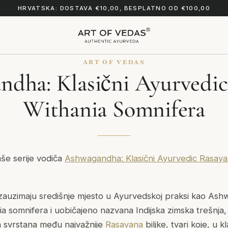
HRVATSKA: DOSTAVA €10,00, BESPLATNO OD €100,00
ART OF VEDAS
dha: Klasični Ayurvedic
Withania Somnifera
aše serije vodiča
Ashwagandha: Klasični Ayurvedic Rasaya
e zauzimaju središnje mjesto u Ayurvedskoj praksi kao Ash
ia somnifera
i uobičajeno nazvana Indijska zimska trešnj
a svrstana među najvažnije
Rasayana
biljke, tvari koje, u 