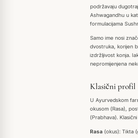
podržavaju dugotraj
Ashwagandhu u kat
formulacijama
Sushr
Samo ime nosi znač
dvostruka, korijen bl
izdržljivost konja. 
nepromijenjena neko
Klasični profil
U Ayurvedskom far
okusom (
Rasa
), po
(
Prabhava
). Klasič
Rasa
(okus): Tikta (