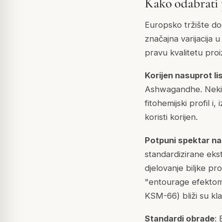
Kako odabrati
Europsko tržište do
značajna varijacija 
pravu kvalitetu pr
Korijen nasuprot li
Ashwagandhe. Neki mod
fitohemijski profil 
koristi korijen.
Potpuni spektar na
standardizirane ekst
djelovanje biljke pro
"entourage efektom".
KSM-66) bliži su kla
Standardi obrade
: