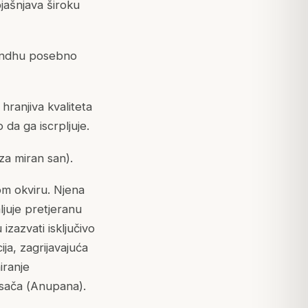
jašnjava široku
gandhu posebno
hranjiva kvaliteta
 da ga iscrpljuje.
za miran san).
om okviru. Njena
ljuje pretjeranu
izazvati isključivo
ija, zagrijavajuća
iranje
sača (
Anupana
).