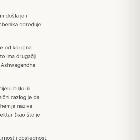
 došla je i
čimbenika određuje
vke od
korijena
to ima drugačiji
ska Ashwagandha
jelu biljku ili
ični razlog je da
tohemija naziva
ektar (kao što je
rnost i dosljednost.