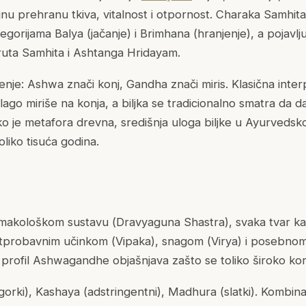
nu prehranu tkiva, vitalnost i otpornost.
Charaka Samhita
egorijama
Balya
(jačanje) i
Brimhana
(hranjenje), a pojavlju
uta Samhita
i
Ashtanga Hridayam
.
enje:
Ashwa
znači konj,
Gandha
znači miris. Klasična inter
ago miriše na konja, a biljka se tradicionalno smatra da daj
Iako je metafora drevna, središnja uloga biljke u Ayurvedsko
liko tisuća godina.
makološkom sustavu (
Dravyaguna Shastra
), svaka tvar ka
stprobavnim učinkom (
Vipaka
), snagom (
Virya
) i posebnom
ni profil Ashwagandhe objašnjava zašto se toliko široko kori
gorki), Kashaya (adstringentni), Madhura (slatki). Kombina