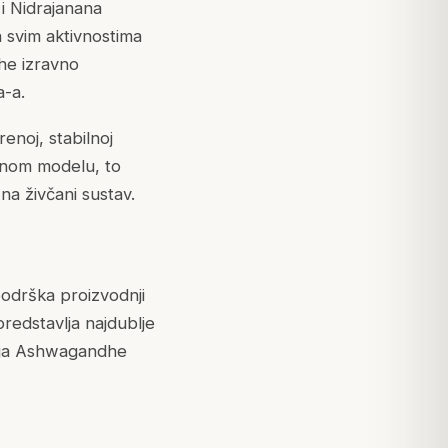
 i
Nidrajanana
 svim aktivnostima
dhe izravno
a
-a.
enoj, stabilnoj
ičnom modelu, to
 na živčani sustav.
podrška proizvodnji
predstavlja najdublje
cija Ashwagandhe