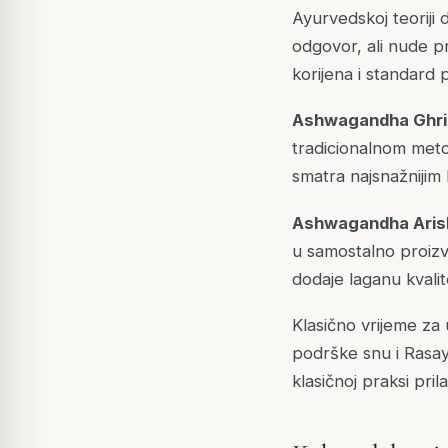
Ayurvedskoj teoriji 
odgovor, ali nude p
korijena i standard 
Ashwagandha Ghr
tradicionalnom me
smatra najsnažnijim
Ashwagandha Aris
u samostalno proizv
dodaje laganu kvalit
Klasično vrijeme za
podrške snu i Rasaya
klasičnoj praksi pri