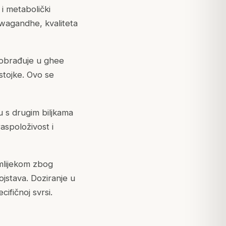
i metabolički
hwagandhe, kvaliteta
 obrađuje u ghee
astojke. Ovo se
u s drugim biljkama
spoloživost i
 mlijekom zbog
ojstava. Doziranje u
cifičnoj svrsi.