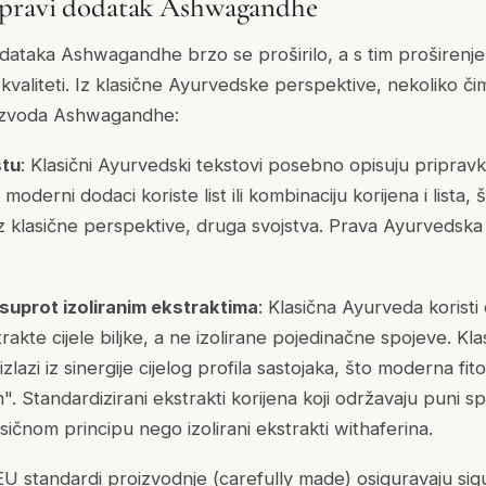
 pravi dodatak Ashwagandhe
dataka Ashwagandhe brzo se proširilo, a s tim proširenjem
u kvaliteti. Iz klasične Ayurvedske perspektive, nekoliko 
oizvoda Ashwagandhe:
stu
: Klasični Ayurvedski tekstovi posebno opisuju pripra
erni dodaci koriste list ili kombinaciju korijena i lista, š
i, iz klasične perspektive, druga svojstva. Prava Ayurved
suprot izoliranim ekstraktima
: Klasična Ayurveda koristi ci
rakte cijele biljke, a ne izolirane pojedinačne spojeve. Klas
izlazi iz sinergije cijelog profila sastojaka, što moderna fi
 Standardizirani ekstrakti korijena koji održavaju puni sp
sičnom principu nego izolirani ekstrakti withaferina.
 EU standardi proizvodnje (carefully made) osiguravaju sigu