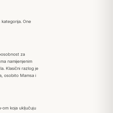
 kategorija. One
 sposobnost za
ama namijenjenim
la. Klasični razlog je
va, osobito
Mamsa
i
a
-om koja uključuju