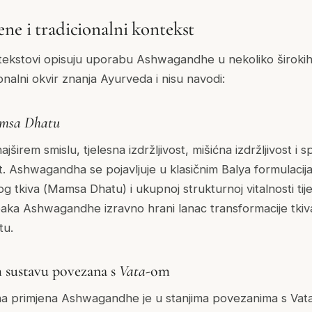
ne i tradicionalni kontekst
 tekstovi opisuju uporabu Ashwagandhe u nekoliko širokih
ionalni okvir znanja Ayurveda i nisu navodi:
msa Dhatu
jširem smislu, tjelesna izdržljivost, mišićna izdržljivost i
t. Ashwagandha se pojavljuje u klasičnim
Balya
formulacij
og tkiva (
Mamsa Dhatu
) i ukupnoj strukturnoj vitalnosti tije
Vipaka Ashwagandhe izravno hrani lanac transformacije tki
tu.
 sustavu povezana s
Vata
-om
ična primjena Ashwagandhe je u stanjima povezanima s
Vat