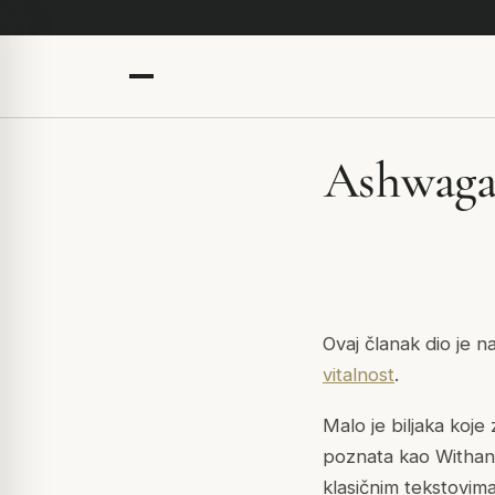
Ashwagan
Ovaj članak dio je n
vitalnost
.
Malo je biljaka koj
poznata kao
Withan
klasičnim tekstovim