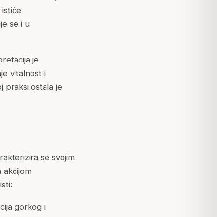
ističe
je se i u
pretacija je
e vitalnost i
j praksi ostala je
rakterizira se svojim
 akcijom
sti:
cija gorkog i