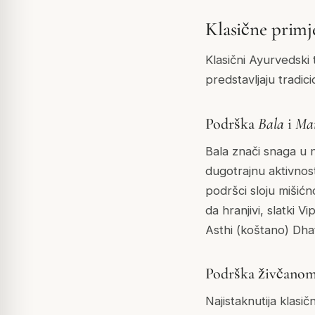
Klasične primje
Klasični Ayurvedski
predstavljaju tradic
Podrška
Bala
i
Ma
Bala
znači snaga u na
dugotrajnu aktivnos
podršci sloju mišićn
da hranjivi, slatki 
Asthi
(koštano) Dha
Podrška živčanom
Najistaknutija klas