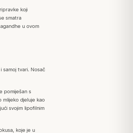
ripravke koji
 se smatra
shwagandhe u ovom
i samoj tvari. Nosač
he pomiješan s
 mlijeko djeluje kao
ći svojim lipofilnim
okusa, koje je u