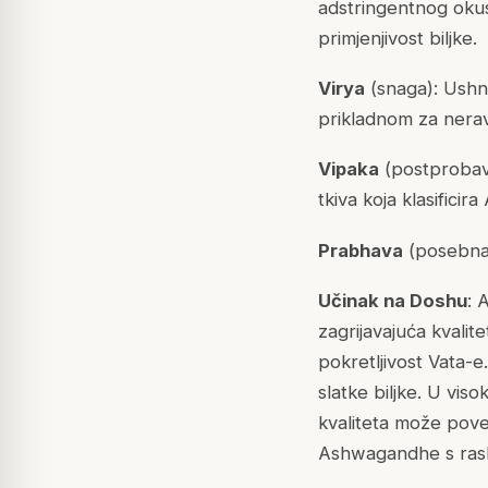
adstringentnog okus
primjenjivost biljke.
Virya
(snaga): Ushna
prikladnom za ner
Vipaka
(postprobavni
tkiva koja klasifici
Prabhava
(posebna a
Učinak na Doshu
: 
zagrijavajuća kvali
pokretljivost
Vata
-e
slatke biljke. U vis
kvaliteta može pov
Ashwagandhe s rash