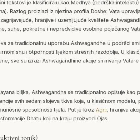
ni tekstovi je klasificiraju kao
Medhya
(podrška intelektu)
na). Razlog proizlazi iz njezina profila Doshe:
Vata
upravlja
 zagrijavajuće, hranjive i uzemljujuće kvalitete Ashwagan
dne, suhe, pokretne i nepredvidive osobine pojačanog
Vat
ova za tradicionalnu uporabu Ashwagandhe u podršci smir
mirnom snu i otpornosti tijekom stresnih razdoblja. U klas
ene, sve su izrazi Ashwagandhine akcije smirivanja
Vata
-e
sayana
biljka, Ashwagandha se tradicionalno opisuje kao 
ncije svih sedam slojeva tkiva koja, u klasičnom modelu, 
 imunosne sposobnosti tijela. Put je kroz
Agni
, hranjiva ak
sformacije Dhatu koji na kraju proizvodi
Ojas
.
uktivni tonik)