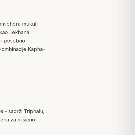
miphora mukul
)
a kao
Lekhana
ini posebno
i kombinacije Kapha-
te - sadrži Triphalu,
jena za mišićno-