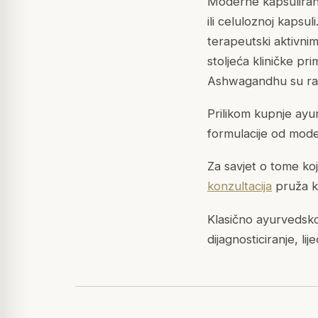
Moderne kapsulirane
ili celuloznoj kapsu
terapeutski aktivnim
stoljeća kliničke pr
Ashwagandhu su različ
Prilikom kupnje ayu
formulacije od mode
Za savjet o tome ko
konzultacija
pruža k
Klasično ayurvedsko
dijagnosticiranje, lij