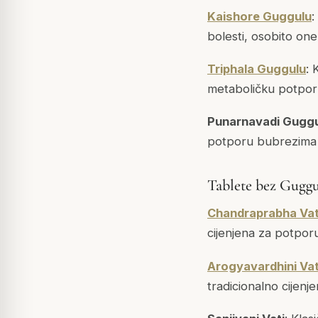
Kaishore Guggulu
:
bolesti, osobito on
Triphala Guggulu
: 
metaboličku potporu
Punarnavadi Gugg
potporu bubrezima i
Tablete bez Gugg
Chandraprabha Vat
cijenjena za potpor
Arogyavardhini Vat
tradicionalno cijenj