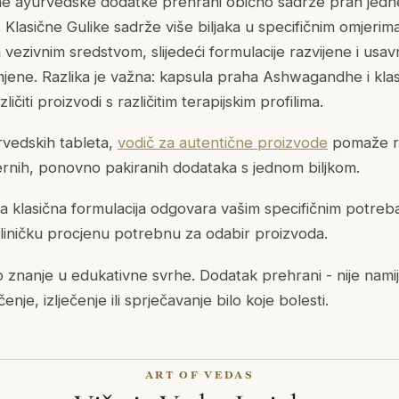
 ayurvedske dodatke prehrani obično sadrže prah jedne b
li. Klasične Gulike sadrže više biljaka u specifičnim omjeri
 vezivnim sredstvom, slijedeći formulacije razvijene i usa
imjene. Razlika je važna: kapsula praha Ashwagandhe i klas
iti proizvodi s različitim terapijskim profilima.
rvedskih tableta,
vodič za autentične proizvode
pomaže ra
rnih, ponovno pakiranih dodataka s jednom biljkom.
ja klasična formulacija odgovara vašim specifičnim potre
liničku procjenu potrebnu za odabir proizvoda.
 znanje u edukativne svrhe. Dodatak prehrani - nije nami
ečenje, izlječenje ili sprječavanje bilo koje bolesti.
ART OF VEDAS