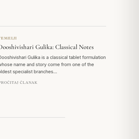
TEMELJI
Dooshivishari Gulika: Classical Notes
Dooshivishari Gulika is a classical tablet formulation
whose name and story come from one of the
oldest specialist branches…
PROČITAJ ČLANAK