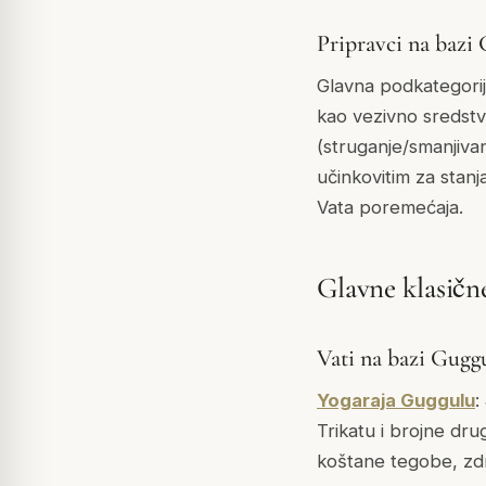
Pripravci na bazi
Glavna podkategorija
kao vezivno sredstvo
(struganje/smanjiva
učinkovitim za stanj
Vata poremećaja.
Glavne klasičn
Vati na bazi Gugg
Yogaraja Guggulu
:
Trikatu i brojne dru
koštane tegobe, zdr