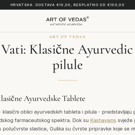
HRVATSKA: DOSTAVA €10,00, BESPLATNO OD €100,00
ART OF VEDAS
 Vati: Klasične Ayurvedic 
pilule
 Klasične Ayurvedske Tablete
 - klasični oblici ayurvedskih tableta i pilula - predstavljaju
vedskog farmaceutskog spektra. Dok su
Kashayams
svježe 
polučvrste slastice, Gulika su čvrste pripravke koje se mo