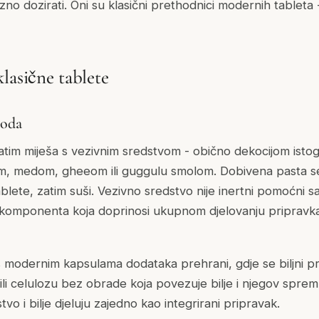
cizno dozirati. Oni su klasični prethodnici modernih tableta
lasične tablete
toda
 zatim miješa s vezivnim sredstvom - obično dekocijom istog i
om, medom, gheeom ili guggulu smolom. Dobivena pasta s
 tablete, zatim suši. Vezivno sredstvo nije inertni pomoćni sa
 komponenta koja doprinosi ukupnom djelovanju pripravka
s modernim kapsulama dodataka prehrani, gdje se biljni p
 ili celulozu bez obrade koja povezuje bilje i njegov spremn
tvo i bilje djeluju zajedno kao integrirani pripravak.