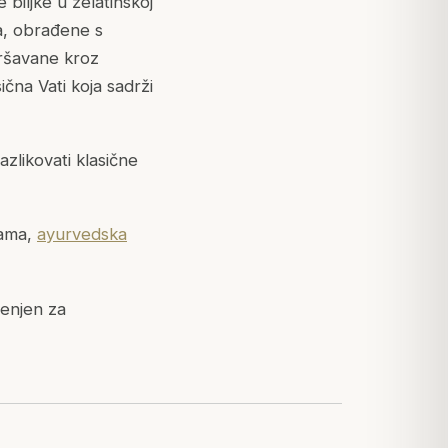
iljke u želatinskoj
ma, obrađene s
vršavane kroz
ična Vati koja sadrži
zlikovati klasične
bama,
ayurvedska
jenjen za