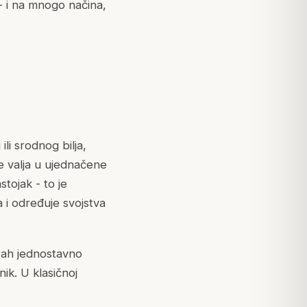
 - i na mnogo načina,
li srodnog bilja,
e valja u ujednačene
stojak - to je
 i određuje svojstva
rah jednostavno
ik. U klasičnoj