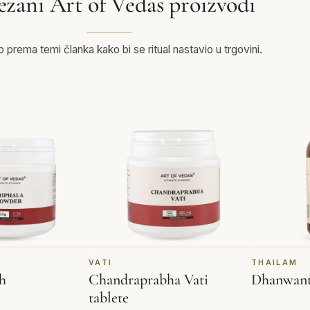
ezani Art of Vedas proizvodi
prema temi članka kako bi se ritual nastavio u trgovini.
VATI
THAILAM
ah
Chandraprabha Vati
Dhanwant
tablete