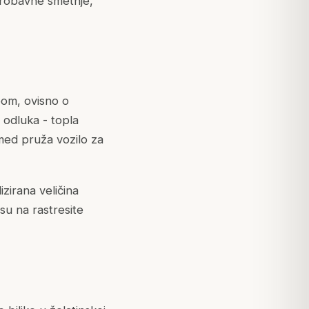
 probavne smetnje,
eom, ovisno o
 odluka - topla
med pruža vozilo za
zirana veličina
su na rastresite