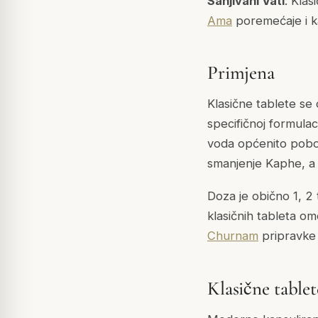
Sanjivani Vati
: Klas
Ama
poremećaje i ka
Primjena
Klasične tablete se
specifičnoj formulacij
voda općenito pobol
smanjenje Kaphe, a ml
Doza je obično 1, 2
klasičnih tableta o
Churnam
pripravke 
Klasične table