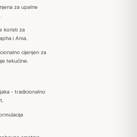
jenjena za upalne
.
 koristi za
apha i Ama.
cionalno cijenjen za
je tekućine.
ljaka - tradicionalno
t.
ormulacija