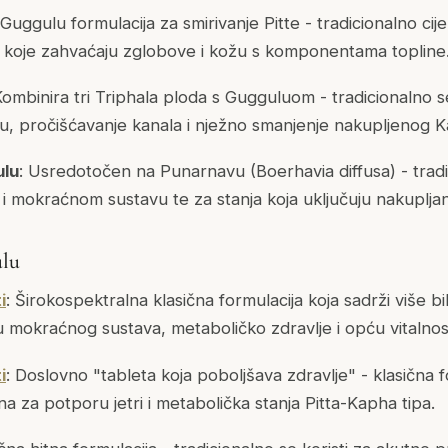
 Guggulu formulacija za smirivanje Pitte - tradicionalno ci
e koje zahvaćaju zglobove i kožu s komponentama topline
Kombinira tri Triphala ploda s Gugguluom - tradicionalno se
, pročišćavanje kanala i nježno smanjenje nakupljenog K
ulu
: Usredotočen na Punarnavu (Boerhavia diffusa) - tradi
 mokraćnom sustavu te za stanja koja uključuju nakupljan
ulu
i
: Širokospektralna klasična formulacija koja sadrži više bi
u mokraćnog sustava, metaboličko zdravlje i opću vitalnos
i
: Doslovno "tableta koja poboljšava zdravlje" - klasična f
ena za potporu jetri i metabolička stanja Pitta-Kapha tipa.