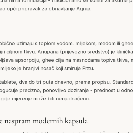
ična hitna formulacija - tradicionalno se koristi za akutne
o opći pripravak za obnavljanje Agnija.
 obično uzimaju s toplom vodom, mlijekom, medom ili ghe
i i ciljnom tkivu.
Anupana
(prijevozno sredstvo) je klinička
jšava apsorpciju, ghee cilja na masnoćama topiva tkiva, 
ijeko je hranjivi nosač koji smiruje Pittu.
 tablete, dva do tri puta dnevno, prema propisu. Standardi
mogućuje precizno, ponovljivo doziranje - prednost u odno
gdje mjerenje može biti neujednačeno.
te naspram modernih kapsula