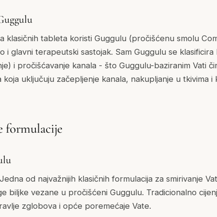
 Guggulu
 klasičnih tableta koristi
Guggulu
(pročišćenu smolu
Com
 i glavni terapeutski sastojak. Sam Guggulu se klasificir
nje) i pročišćavanje kanala - što Guggulu-baziranim Vati č
a koja uključuju začepljenje kanala, nakupljanje u tkivima 
e formulacije
ulu
 Jedna od najvažnijih klasičnih formulacija za smirivanje Va
ge biljke vezane u pročišćeni Guggulu. Tradicionalno cijen
avlje zglobova i opće poremećaje Vate.