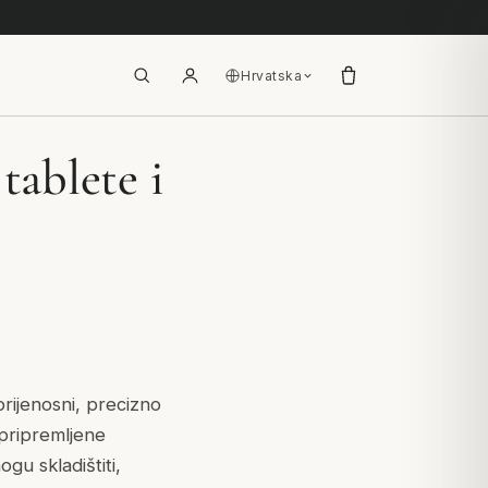
Hrvatska
tablete i
 prijenosni, precizno
pripremljene
gu skladištiti,