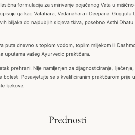
klasična formulacija za smirivanje pojačanog Vata u mišićn
pisuje ga kao Vatahara, Vedanahara i Deepana. Guggulu 
ih biljaka do najdubljih slojeva tkiva, posebno Asthi Dhatu 
dva puta dnevno s toplom vodom, toplim mlijekom ili Dash
a uputama vašeg Ayurvedic praktičara.
ak prehrani. Nije namijenjen za dijagnosticiranje, liječenje, iz
e bolesti. Posavjetujte se s kvalificiranim praktičarom prije
ate lijekove.
Prednosti