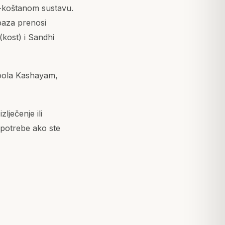
o-koštanom sustavu.
baza prenosi
(kost) i Sandhi
moola Kashayam,
lječenje ili
 upotrebe ako ste