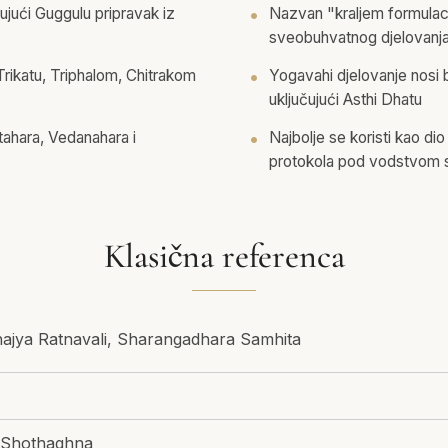
žujući Guggulu pripravak iz
Nazvan "kraljem formulac
sveobuhvatnog djelovanj
Trikatu, Triphalom, Chitrakom
Yogavahi djelovanje nosi bi
uključujući Asthi Dhatu
tahara, Vedanahara i
Najbolje se koristi kao d
protokola pod vodstvom s
Klasična referenca
hajya Ratnavali, Sharangadhara Samhita
 Shothaghna