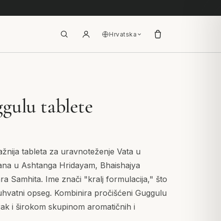
Hrvatska
gulu tablete
ažnija tableta za uravnoteženje Vata u
sana u Ashtanga Hridayam, Bhaishajya
a Samhita. Ime znači "kralj formulacija," što
hvatni opseg. Kombinira pročišćeni Guggulu
trak i širokom skupinom aromatičnih i