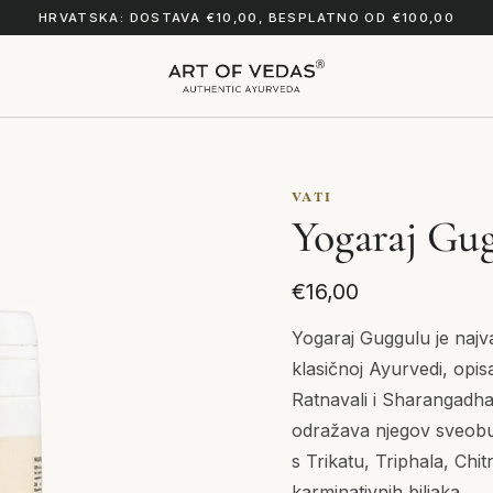
HRVATSKA: DOSTAVA €10,00, BESPLATNO OD €100,00
VATI
Yogaraj Gug
€16,00
Yogaraj Guggulu je najv
klasičnoj Ayurvedi, opi
Ratnavali i Sharangadhar
odražava njegov sveobu
s Trikatu, Triphala, Chi
karminativnih biljaka.