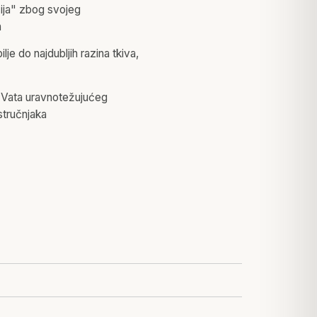
ija" zbog svojeg
a
lje do najdubljih razina tkiva,
io Vata uravnotežujućeg
tručnjaka